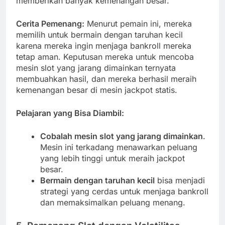
memberikan banyak kemenangan besar.
Cerita Pemenang:
Menurut pemain ini, mereka
memilih untuk bermain dengan taruhan kecil
karena mereka ingin menjaga bankroll mereka
tetap aman. Keputusan mereka untuk mencoba
mesin slot yang jarang dimainkan ternyata
membuahkan hasil, dan mereka berhasil meraih
kemenangan besar di mesin jackpot statis.
Pelajaran yang Bisa Diambil:
Cobalah mesin slot yang jarang dimainkan
.
Mesin ini terkadang menawarkan peluang
yang lebih tinggi untuk meraih jackpot
besar.
Bermain dengan taruhan kecil
bisa menjadi
strategi yang cerdas untuk menjaga bankroll
dan memaksimalkan peluang menang.