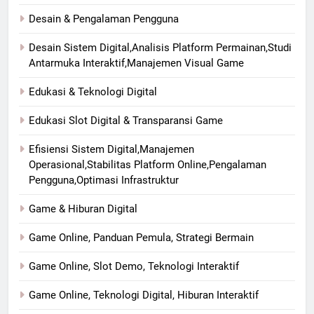
Desain & Pengalaman Pengguna
Desain Sistem Digital,Analisis Platform Permainan,Studi
Antarmuka Interaktif,Manajemen Visual Game
Edukasi & Teknologi Digital
Edukasi Slot Digital & Transparansi Game
Efisiensi Sistem Digital,Manajemen
Operasional,Stabilitas Platform Online,Pengalaman
Pengguna,Optimasi Infrastruktur
Game & Hiburan Digital
Game Online, Panduan Pemula, Strategi Bermain
Game Online, Slot Demo, Teknologi Interaktif
Game Online, Teknologi Digital, Hiburan Interaktif