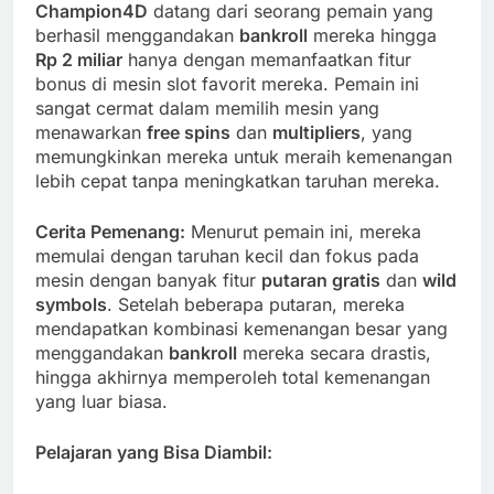
Champion4D
datang dari seorang pemain yang
berhasil menggandakan
bankroll
mereka hingga
Rp 2 miliar
hanya dengan memanfaatkan fitur
bonus di mesin slot favorit mereka. Pemain ini
sangat cermat dalam memilih mesin yang
menawarkan
free spins
dan
multipliers
, yang
memungkinkan mereka untuk meraih kemenangan
lebih cepat tanpa meningkatkan taruhan mereka.
Cerita Pemenang:
Menurut pemain ini, mereka
memulai dengan taruhan kecil dan fokus pada
mesin dengan banyak fitur
putaran gratis
dan
wild
symbols
. Setelah beberapa putaran, mereka
mendapatkan kombinasi kemenangan besar yang
menggandakan
bankroll
mereka secara drastis,
hingga akhirnya memperoleh total kemenangan
yang luar biasa.
Pelajaran yang Bisa Diambil: