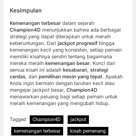
Kesimpulan
Kemenangan terbesar
dalam sejarah
Champion4D
menunjukkan bahwa ada berbagai
strategi yang dapat diterapkan untuk meraih
keberuntungan. Dari
jackpot progresif
hingga
kemenangan kecil yang konsisten, setiap pemain
memiliki kisahnya sendiri tentang bagaimana
mereka meraih
kemenangan besar
. Kunci dari
semua kisah ini adalah
kesabaran
,
strategi
cerdas
, dan
pemilihan mesin yang tepat
. Apakah
Anda ingin bermain dengan taruhan kecil atau
mengejar jackpot besar,
Champion4D
menawarkan peluang bagi setiap pemain untuk
meraih kemenangan yang mengubah hidup.
Tagged:
Champion4D
jackpot
kemenangan terbesar
kisah pemenang