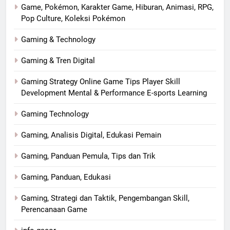
Game, Pokémon, Karakter Game, Hiburan, Animasi, RPG,
Pop Culture, Koleksi Pokémon
Gaming & Technology
Gaming & Tren Digital
Gaming Strategy Online Game Tips Player Skill
Development Mental & Performance E-sports Learning
Gaming Technology
Gaming, Analisis Digital, Edukasi Pemain
Gaming, Panduan Pemula, Tips dan Trik
Gaming, Panduan, Edukasi
Gaming, Strategi dan Taktik, Pengembangan Skill,
Perencanaan Game