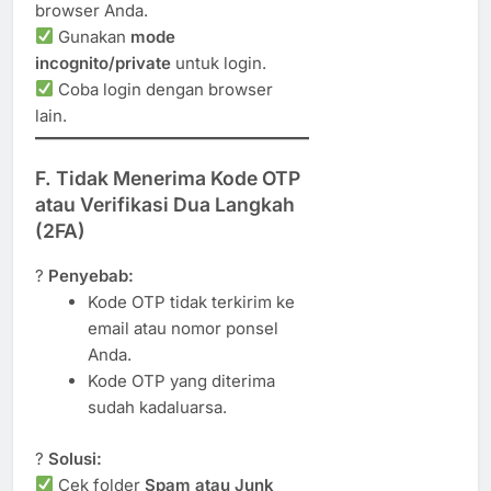
browser Anda.
Gunakan
mode
incognito/private
untuk login.
Coba login dengan browser
lain.
F. Tidak Menerima Kode OTP
atau Verifikasi Dua Langkah
(2FA)
?
Penyebab:
Kode OTP tidak terkirim ke
email atau nomor ponsel
Anda.
Kode OTP yang diterima
sudah kadaluarsa.
?
Solusi:
Cek folder
Spam atau Junk