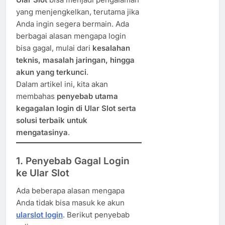
yang menjengkelkan, terutama jika
Anda ingin segera bermain. Ada
berbagai alasan mengapa login
bisa gagal, mulai dari
kesalahan
teknis, masalah jaringan, hingga
akun yang terkunci
.
Dalam artikel ini, kita akan
membahas
penyebab utama
kegagalan login di Ular Slot serta
solusi terbaik untuk
mengatasinya
.
1. Penyebab Gagal Login
ke Ular Slot
Ada beberapa alasan mengapa
Anda tidak bisa masuk ke akun
ularslot login
. Berikut penyebab