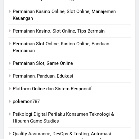
Permainan Kasino Online, Slot Online, Manajemen
Keuangan
Permainan Kasino, Slot Online, Tips Bermain
Permainan Slot Online, Kasino Online, Panduan
Permainan
Permainan Slot, Game Online
Permainan, Panduan, Edukasi
Platform Online dan Sistem Responsif
pokemon787
Psikologi Digital Perilaku Konsumen Teknologi &
Hiburan Game Studies
Quality Assurance, DevOps & Testing, Automasi