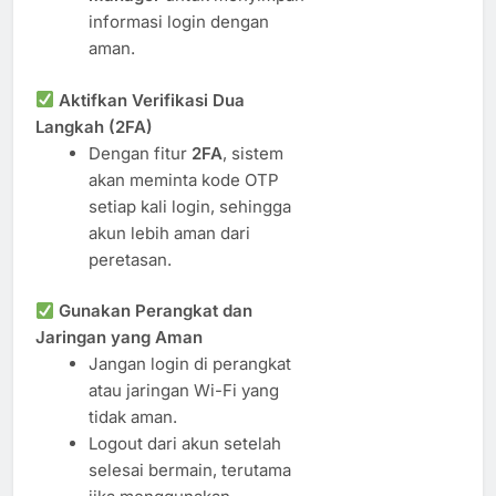
informasi login dengan
aman.
Aktifkan Verifikasi Dua
Langkah (2FA)
Dengan fitur
2FA
, sistem
akan meminta kode OTP
setiap kali login, sehingga
akun lebih aman dari
peretasan.
Gunakan Perangkat dan
Jaringan yang Aman
Jangan login di perangkat
atau jaringan Wi-Fi yang
tidak aman.
Logout dari akun setelah
selesai bermain, terutama