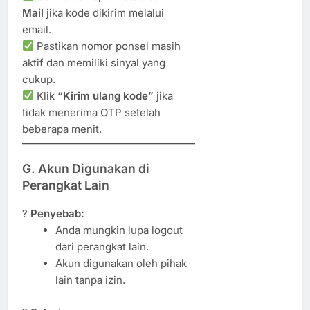
Mail
jika kode dikirim melalui
email.
Pastikan nomor ponsel masih
aktif dan memiliki sinyal yang
cukup.
Klik
“Kirim ulang kode”
jika
tidak menerima OTP setelah
beberapa menit.
G. Akun Digunakan di
Perangkat Lain
?
Penyebab:
Anda mungkin lupa logout
dari perangkat lain.
Akun digunakan oleh pihak
lain tanpa izin.