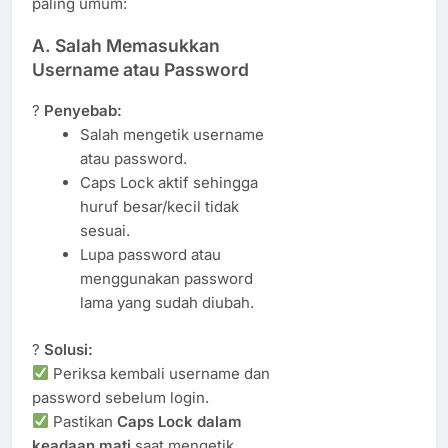
paling umum:
A. Salah Memasukkan
Username atau Password
?
Penyebab:
Salah mengetik username
atau password.
Caps Lock aktif sehingga
huruf besar/kecil tidak
sesuai.
Lupa password atau
menggunakan password
lama yang sudah diubah.
?
Solusi:
Periksa kembali username dan
password sebelum login.
Pastikan
Caps Lock dalam
keadaan mati
saat mengetik