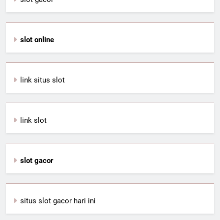
slot online
link situs slot
link slot
slot gacor
situs slot gacor hari ini