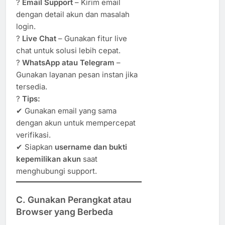
?
Email Support
– Kirim email
dengan detail akun dan masalah
login.
?
Live Chat
– Gunakan fitur live
chat untuk solusi lebih cepat.
?
WhatsApp atau Telegram
–
Gunakan layanan pesan instan jika
tersedia.
?
Tips:
✔ Gunakan email yang sama
dengan akun untuk mempercepat
verifikasi.
✔ Siapkan
username dan bukti
kepemilikan akun
saat
menghubungi support.
C. Gunakan Perangkat atau
Browser yang Berbeda