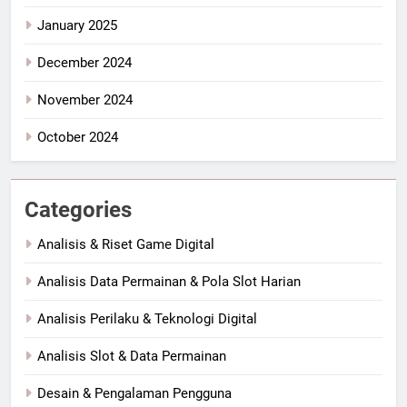
January 2025
December 2024
November 2024
October 2024
Categories
Analisis & Riset Game Digital
Analisis Data Permainan & Pola Slot Harian
Analisis Perilaku & Teknologi Digital
Analisis Slot & Data Permainan
Desain & Pengalaman Pengguna