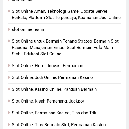
Slot Online Aman, Teknologi Game, Update Server
Berkala, Platform Slot Terpercaya, Keamanan Judi Online
slot online resmi
Slot Online untuk Bermain Tenang Strategi Bermain Slot
Rasional Manajemen Emosi Saat Bermain Pola Main
Stabil Edukasi Slot Online
Slot Online, Horor, Inovasi Permainan
Slot Online, Judi Online, Permainan Kasino
Slot Online, Kasino Online, Panduan Bermain
Slot Online, Kisah Pemenang, Jackpot
Slot Online, Permainan Kasino, Tips dan Trik
Slot Online, Tips Bermain Slot, Permainan Kasino