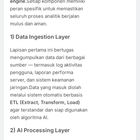
engine
.Setiap komponen memiliki
peran spesifik untuk memastikan
seluruh proses analitik berjalan
mulus dan aman.
1)
Data Ingestion Layer
Lapisan pertama ini bertugas
mengumpulkan data dari berbagai
sumber — termasuk log aktivitas
pengguna, laporan performa
server, dan sistem keamanan
jaringan.Data yang masuk diolah
melalui sistem otomatis berbasis
ETL (Extract, Transform, Load)
agar terstandar dan siap digunakan
oleh algoritma AI.
2)
AI Processing Layer