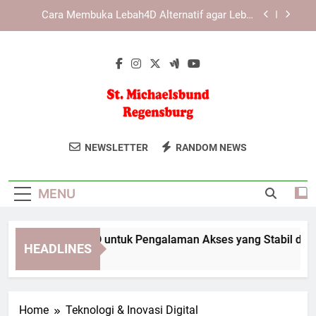
Skip
Slot Lebah4D sebagai Platform Online dengan
to
Sistem Responsif
content
Panduan Keamanan LAE138 Login agar Data
Tetap Terlindungi
Tips Slot Lebah4D untuk Pengalaman Akses yang
Stabil dan Nyaman
Cara Membuka Lebah4D Alternatif agar Lebih
Cepat Terhubung
St.
Jelajahi Kegiatan Dan Informasi Dari
Slot Lebah4D sebagai Platform Online dengan
NEWSLETTER
RANDOM NEWS
Sistem Responsif
Michaelsbund
Komunitas Katolik St. Michaels Bund Di
Panduan Keamanan LAE138 Login agar Data
Regensburg.
Tetap Terlindungi
Regensburg
MENU
ps Slot Lebah4D untuk Pengalaman Akses yang Stabil dan N
HEADLINES
Months Ago
Home
Teknologi & Inovasi Digital