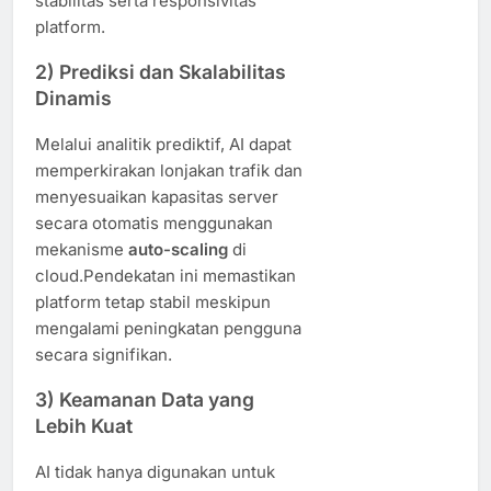
stabilitas serta responsivitas
platform.
2)
Prediksi dan Skalabilitas
Dinamis
Melalui analitik prediktif, AI dapat
memperkirakan lonjakan trafik dan
menyesuaikan kapasitas server
secara otomatis menggunakan
mekanisme
auto-scaling
di
cloud.Pendekatan ini memastikan
platform tetap stabil meskipun
mengalami peningkatan pengguna
secara signifikan.
3)
Keamanan Data yang
Lebih Kuat
AI tidak hanya digunakan untuk