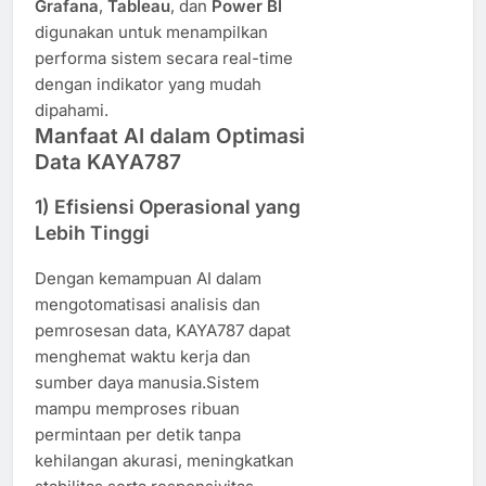
Grafana
,
Tableau
, dan
Power BI
digunakan untuk menampilkan
performa sistem secara real-time
dengan indikator yang mudah
dipahami.
Manfaat AI dalam Optimasi
Data KAYA787
1)
Efisiensi Operasional yang
Lebih Tinggi
Dengan kemampuan AI dalam
mengotomatisasi analisis dan
pemrosesan data, KAYA787 dapat
menghemat waktu kerja dan
sumber daya manusia.Sistem
mampu memproses ribuan
permintaan per detik tanpa
kehilangan akurasi, meningkatkan