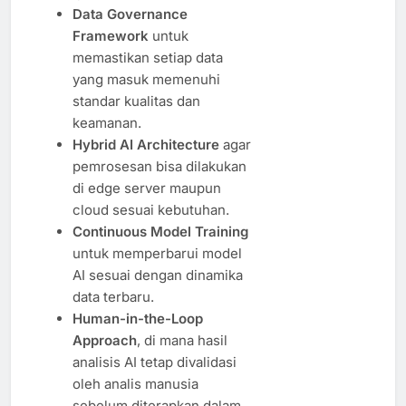
Data Governance
Framework
untuk
memastikan setiap data
yang masuk memenuhi
standar kualitas dan
keamanan.
Hybrid AI Architecture
agar
pemrosesan bisa dilakukan
di edge server maupun
cloud sesuai kebutuhan.
Continuous Model Training
untuk memperbarui model
AI sesuai dengan dinamika
data terbaru.
Human-in-the-Loop
Approach
, di mana hasil
analisis AI tetap divalidasi
oleh analis manusia
sebelum diterapkan dalam