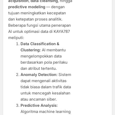
acquisition
,
data cleansing
, hingga
predictive modeling
— dengan
tujuan meningkatkan kecepatan
dan ketepatan proses analitik.
Beberapa fungsi utama penerapan
AI untuk optimasi data di KAYA787
meliputi:
Data Classification &
Clustering:
AI membantu
mengelompokkan data
berdasarkan pola perilaku
dan atribut tertentu.
Anomaly Detection:
Sistem
dapat mengenali aktivitas
tidak biasa dalam trafik data
untuk mencegah kesalahan
atau ancaman siber.
Predictive Analysis:
Algoritma machine learning