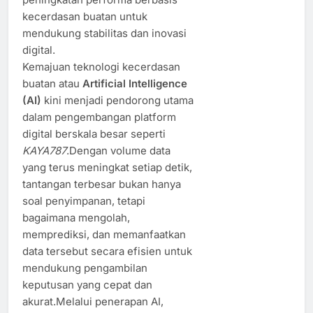
kecerdasan buatan untuk
mendukung stabilitas dan inovasi
digital.
Kemajuan teknologi kecerdasan
buatan atau
Artificial Intelligence
(AI)
kini menjadi pendorong utama
dalam pengembangan platform
digital berskala besar seperti
KAYA787
.Dengan volume data
yang terus meningkat setiap detik,
tantangan terbesar bukan hanya
soal penyimpanan, tetapi
bagaimana mengolah,
memprediksi, dan memanfaatkan
data tersebut secara efisien untuk
mendukung pengambilan
keputusan yang cepat dan
akurat.Melalui penerapan AI,