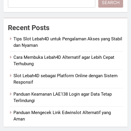
SEARCH
Recent Posts
Tips Slot Lebah4D untuk Pengalaman Akses yang Stabil
dan Nyaman
Cara Membuka Lebah4D Alternatif agar Lebih Cepat
Terhubung
Slot Lebah4D sebagai Platform Online dengan Sistem
Responsif
Panduan Keamanan LAE138 Login agar Data Tetap
Terlindungi
Panduan Mengecek Link Edwinslot Alternatif yang
Aman