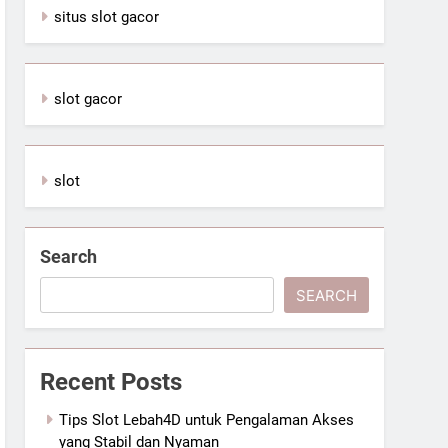
situs slot gacor
slot gacor
slot
Search
SEARCH
Recent Posts
Tips Slot Lebah4D untuk Pengalaman Akses
yang Stabil dan Nyaman