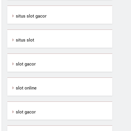
situs slot gacor
situs slot
slot gacor
slot online
slot gacor