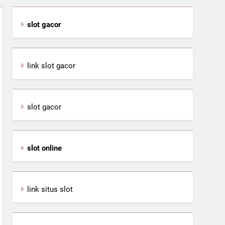
slot gacor
link slot gacor
slot gacor
slot online
link situs slot