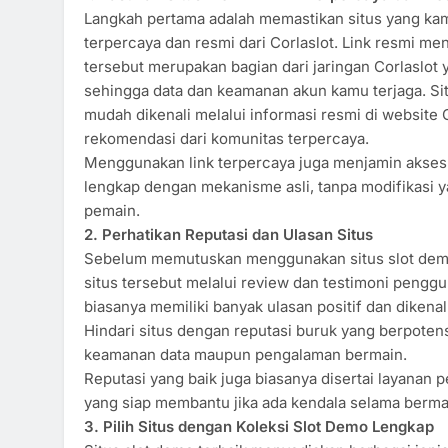
Langkah pertama adalah memastikan situs yang kamu
terpercaya dan resmi dari Corlaslot. Link resmi me
tersebut merupakan bagian dari jaringan Corlaslot 
sehingga data dan keamanan akun kamu terjaga. Si
mudah dikenali melalui informasi resmi di website C
rekomendasi dari komunitas terpercaya.
Menggunakan link terpercaya juga menjamin akses 
lengkap dengan mekanisme asli, tanpa modifikasi 
pemain.
2. Perhatikan Reputasi dan Ulasan Situs
Sebelum memutuskan menggunakan situs slot demo,
situs tersebut melalui review dan testimoni penggun
biasanya memiliki banyak ulasan positif dan dikena
Hindari situs dengan reputasi buruk yang berpotens
keamanan data maupun pengalaman bermain.
Reputasi yang baik juga biasanya disertai layanan 
yang siap membantu jika ada kendala selama berma
3. Pilih Situs dengan Koleksi Slot Demo Lengkap