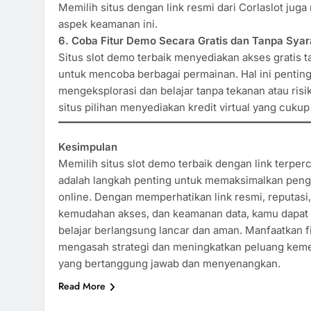
Memilih situs dengan link resmi dari Corlaslot ju
aspek keamanan ini.
6. Coba Fitur Demo Secara Gratis dan Tanpa Syar
Situs slot demo terbaik menyediakan akses gratis t
untuk mencoba berbagai permainan. Hal ini penting
mengeksplorasi dan belajar tanpa tekanan atau risik
situs pilihan menyediakan kredit virtual yang cukup 
Kesimpulan
Memilih situs slot demo terbaik dengan link terperc
adalah langkah penting untuk memaksimalkan penga
online. Dengan memperhatikan link resmi, reputasi,
kemudahan akses, dan keamanan data, kamu dapat
belajar berlangsung lancar dan aman. Manfaatkan f
mengasah strategi dan meningkatkan peluang kem
yang bertanggung jawab dan menyenangkan.
Read More