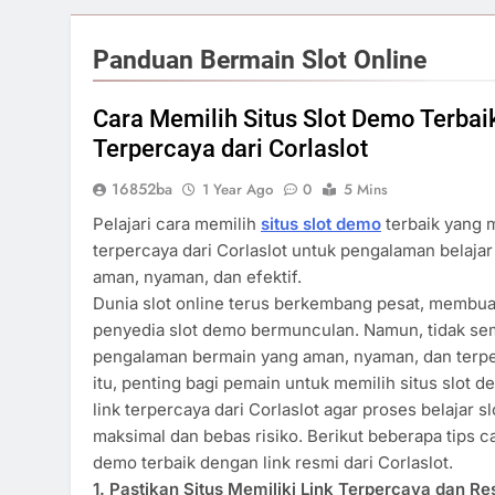
Panduan Bermain Slot Online
Cara Memilih Situs Slot Demo Terbai
Terpercaya dari Corlaslot
16852ba
1 Year Ago
0
5 Mins
Pelajari cara memilih
situs slot demo
terbaik yang 
terpercaya dari Corlaslot untuk pengalaman belajar 
aman, nyaman, dan efektif.
Dunia slot online terus berkembang pesat, membua
penyedia slot demo bermunculan. Namun, tidak se
pengalaman bermain yang aman, nyaman, dan terpe
itu, penting bagi pemain untuk memilih situs slot 
link terpercaya dari Corlaslot agar proses belajar s
maksimal dan bebas risiko. Berikut beberapa tips ca
demo terbaik dengan link resmi dari Corlaslot.
1. Pastikan Situs Memiliki Link Terpercaya dan Re