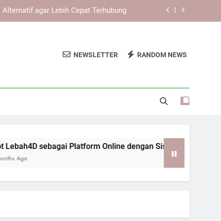
lternatif agar Lebih Cepat Terhubung
tform Online dengan Sistem Responsif
38 Login agar Data Tetap Terlindungi
NEWSLETTER
RANDOM NEWS
burg
galaman Akses yang Stabil dan Nyaman
d Di Regensburg.
lternatif agar Lebih Cepat Terhubung
tform Online dengan Sistem Responsif
38 Login agar Data Tetap Terlindungi
ebagai Platform Online dengan Sistem Responsif
Pandu
3 Month