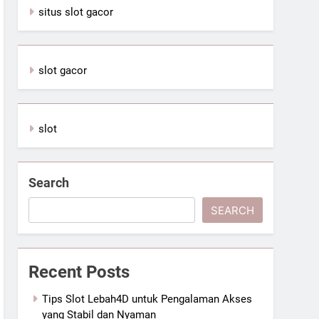
situs slot gacor
slot gacor
slot
Search
SEARCH
Recent Posts
Tips Slot Lebah4D untuk Pengalaman Akses
yang Stabil dan Nyaman