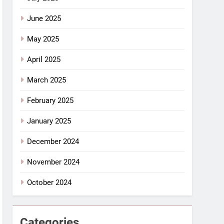
June 2025
May 2025
April 2025
March 2025
February 2025
January 2025
December 2024
November 2024
October 2024
Categories