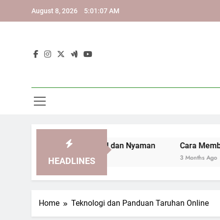
Skip
August 8, 2026
5:01:08 AM
to
content
St.
Jelajahi K
 Akses yang Stabil dan Nyaman
Cara Membuka Lebah4D 
3 Months Ago
HEADLINES
Home
Teknologi dan Panduan Taruhan Online