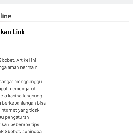
line
kan Link
bobet. Artikel ini
ngalaman bermain
 sangat mengganggu.
dapat memengaruhi
meja kasino langsung
ng berkepanjangan bisa
 internet yang tidak
tau pengaturan
rikan beberapa tips
nk Sbobet, sehingga