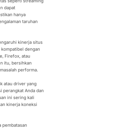
tas seperti streaming
in dapat
stikan hanya
pengalaman taruhan
garuhi kinerja situs
 kompatibel dengan
, Firefox, atau
n itu, bersihkan
 masalah performa.
k atau driver yang
si perangkat Anda dan
an ini sering kali
n kinerja koneksi
na pembatasan