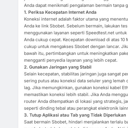
Anda dapat menikmati pengalaman bermain tanpa 
1. Periksa Kecepatan Internet Anda
Koneksi internet adalah faktor utama yang menent
Anda ke link Sbobet. Sebelum bermain, lakukan tes
menggunakan layanan seperti Speedtest.net untuk
Anda cukup cepat. Kecepatan download di atas 10
cukup untuk mengakses Sbobet dengan lancar. Jik
bawah itu, pertimbangkan untuk meningkatkan paket
mengganti penyedia layanan yang lebih cepat.
2. Gunakan Jaringan yang Stabil
Selain kecepatan, stabilitas jaringan juga sangat pe
sering putus atau koneksi data seluler yang lema
lag. Jika memungkinkan, gunakan koneksi kabel Et
memastikan koneksi lebih stabil. Jika Anda menggu
router Anda ditempatkan di lokasi yang strategis, j
seperti dinding tebal atau perangkat elektronik lain
3. Tutup Aplikasi atau Tab yang Tidak Diperlukan
Saat bermain Sbobet, hindari menjalankan terlalu ba