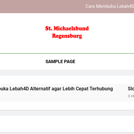
Cara Membuka Lebah4D A
Slot Lebah4D sebagai Pla
Panduan Keamanan LAE1
 Michaelsbund Regens
Tips Slot Lebah4D untuk Pen
egiatan Dan Informasi Dari Komunitas Katolik St. Michaels Bun
Cara Membuka Lebah4D A
SAMPLE PAGE
Slot Lebah4D sebagai Pla
Panduan Keamanan LAE1
Alternatif agar Lebih Cepat Terhubung
Slot Lebah4D s
3 Months Ago