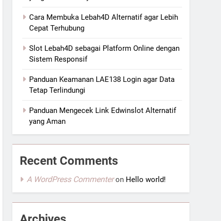
Cara Membuka Lebah4D Alternatif agar Lebih
Cepat Terhubung
Slot Lebah4D sebagai Platform Online dengan
Sistem Responsif
Panduan Keamanan LAE138 Login agar Data
Tetap Terlindungi
Panduan Mengecek Link Edwinslot Alternatif
yang Aman
Recent Comments
A WordPress Commenter
on
Hello world!
Archives