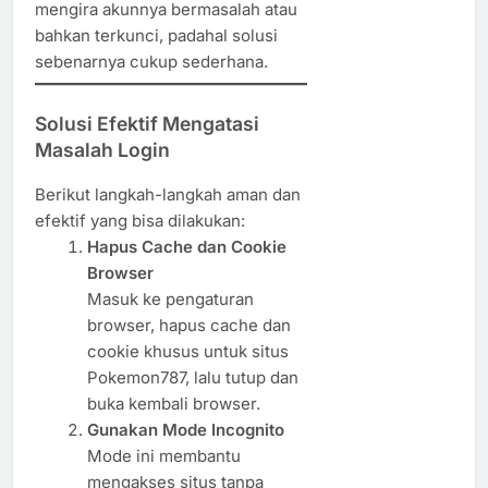
mengira akunnya bermasalah atau
bahkan terkunci, padahal solusi
sebenarnya cukup sederhana.
Solusi Efektif Mengatasi
Masalah Login
Berikut langkah-langkah aman dan
efektif yang bisa dilakukan:
Hapus Cache dan Cookie
Browser
Masuk ke pengaturan
browser, hapus cache dan
cookie khusus untuk situs
Pokemon787, lalu tutup dan
buka kembali browser.
Gunakan Mode Incognito
Mode ini membantu
mengakses situs tanpa