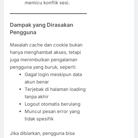
memicu konflik sesi.
Dampak yang Dirasakan
Pengguna
Masalah cache dan cookie bukan
hanya menghambat akses, tetapi
juga menimbulkan pengalaman
pengguna yang buruk, seperti:
Gagal login meskipun data
akun benar
Terjebak di halaman loading
tanpa akhir
Logout otomatis berulang
Muncul pesan error yang
tidak spesifik
Jika dibiarkan, pengguna bisa