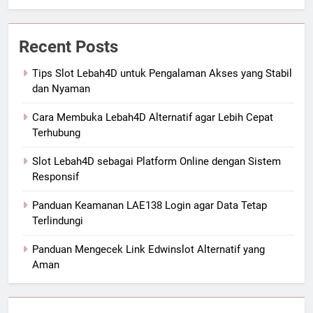
Recent Posts
Tips Slot Lebah4D untuk Pengalaman Akses yang Stabil
dan Nyaman
Cara Membuka Lebah4D Alternatif agar Lebih Cepat
Terhubung
Slot Lebah4D sebagai Platform Online dengan Sistem
Responsif
Panduan Keamanan LAE138 Login agar Data Tetap
Terlindungi
Panduan Mengecek Link Edwinslot Alternatif yang
Aman