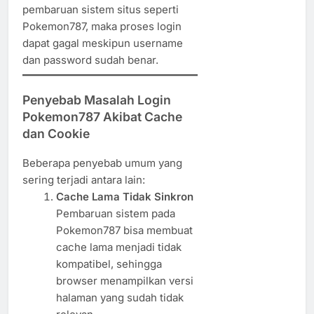
pembaruan sistem situs seperti
Pokemon787, maka proses login
dapat gagal meskipun username
dan password sudah benar.
Penyebab Masalah Login
Pokemon787 Akibat Cache
dan Cookie
Beberapa penyebab umum yang
sering terjadi antara lain:
Cache Lama Tidak Sinkron
Pembaruan sistem pada
Pokemon787 bisa membuat
cache lama menjadi tidak
kompatibel, sehingga
browser menampilkan versi
halaman yang sudah tidak