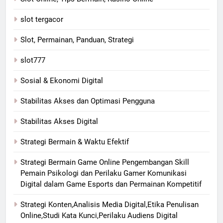
slot tergacor
Slot, Permainan, Panduan, Strategi
slot777
Sosial & Ekonomi Digital
Stabilitas Akses dan Optimasi Pengguna
Stabilitas Akses Digital
Strategi Bermain & Waktu Efektif
Strategi Bermain Game Online Pengembangan Skill
Pemain Psikologi dan Perilaku Gamer Komunikasi
Digital dalam Game Esports dan Permainan Kompetitif
Strategi Konten,Analisis Media Digital,Etika Penulisan
Online,Studi Kata Kunci,Perilaku Audiens Digital