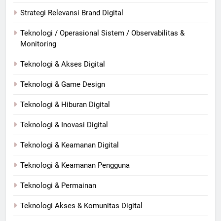
Strategi Relevansi Brand Digital
Teknologi / Operasional Sistem / Observabilitas &
Monitoring
Teknologi & Akses Digital
Teknologi & Game Design
Teknologi & Hiburan Digital
Teknologi & Inovasi Digital
Teknologi & Keamanan Digital
Teknologi & Keamanan Pengguna
Teknologi & Permainan
Teknologi Akses & Komunitas Digital