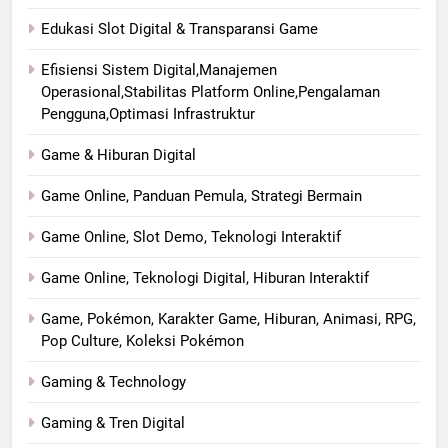
Edukasi Slot Digital & Transparansi Game
Efisiensi Sistem Digital,Manajemen
Operasional,Stabilitas Platform Online,Pengalaman
Pengguna,Optimasi Infrastruktur
Game & Hiburan Digital
Game Online, Panduan Pemula, Strategi Bermain
Game Online, Slot Demo, Teknologi Interaktif
Game Online, Teknologi Digital, Hiburan Interaktif
Game, Pokémon, Karakter Game, Hiburan, Animasi, RPG,
Pop Culture, Koleksi Pokémon
Gaming & Technology
Gaming & Tren Digital