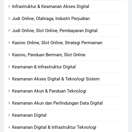
Infrastruktur & Keamanan Akses Digital
Judi Online, Olahraga, Industri Perjudian
Judi Online, Slot Online, Pembayaran Digital
Kasino Online, Slot Online, Strategi Permainan
Kasino, Panduan Bermain, Slot Online
Keamanan & Infrastruktur Digital
Keamanan Akses Digital & Teknologi Sistem
Keamanan Akun & Panduan Teknologi
Keamanan Akun dan Perlindungan Data Digital
Keamanan Digital
Keamanan Digital & Infrastruktur Teknologi