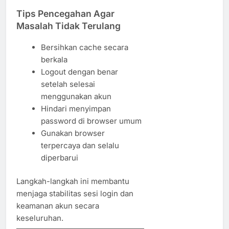
Tips Pencegahan Agar
Masalah Tidak Terulang
Bersihkan cache secara
berkala
Logout dengan benar
setelah selesai
menggunakan akun
Hindari menyimpan
password di browser umum
Gunakan browser
terpercaya dan selalu
diperbarui
Langkah-langkah ini membantu
menjaga stabilitas sesi login dan
keamanan akun secara
keseluruhan.