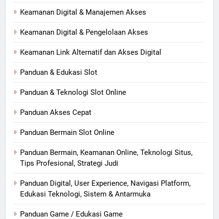
Keamanan Digital & Manajemen Akses
Keamanan Digital & Pengelolaan Akses
Keamanan Link Alternatif dan Akses Digital
Panduan & Edukasi Slot
Panduan & Teknologi Slot Online
Panduan Akses Cepat
Panduan Bermain Slot Online
Panduan Bermain, Keamanan Online, Teknologi Situs,
Tips Profesional, Strategi Judi
Panduan Digital, User Experience, Navigasi Platform,
Edukasi Teknologi, Sistem & Antarmuka
Panduan Game / Edukasi Game