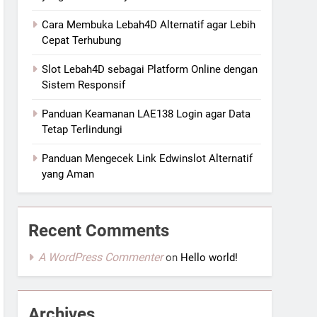
Cara Membuka Lebah4D Alternatif agar Lebih
Cepat Terhubung
Slot Lebah4D sebagai Platform Online dengan
Sistem Responsif
Panduan Keamanan LAE138 Login agar Data
Tetap Terlindungi
Panduan Mengecek Link Edwinslot Alternatif
yang Aman
Recent Comments
A WordPress Commenter
on
Hello world!
Archives