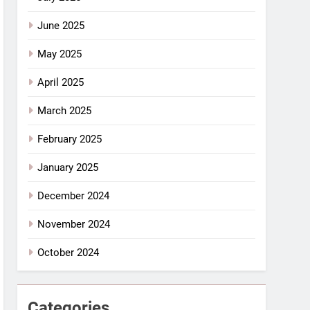
June 2025
May 2025
April 2025
March 2025
February 2025
January 2025
December 2024
November 2024
October 2024
Categories