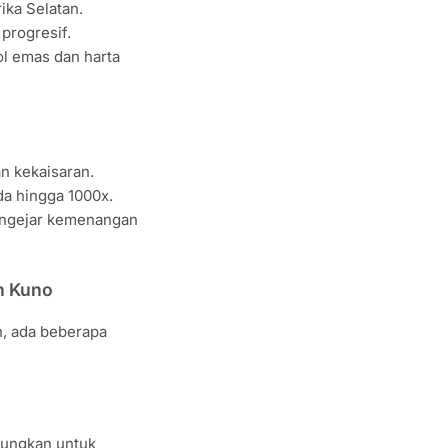
ika Selatan.
progresif.
l emas dan harta
n kekaisaran.
a hingga 1000x.
ngejar kemenangan
n Kuno
, ada beberapa
ungkan untuk