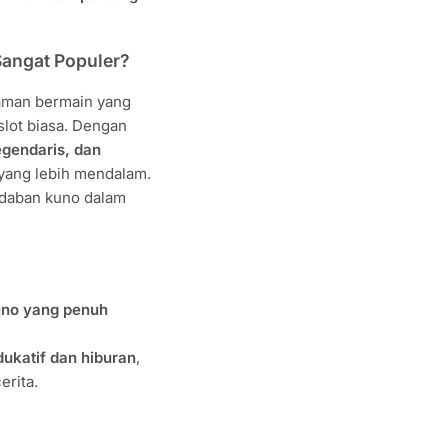
angat Populer?
aman bermain yang
slot biasa. Dengan
egendaris, dan
 yang lebih mendalam.
adaban kuno dalam
uno yang penuh
dukatif dan hiburan
,
erita.