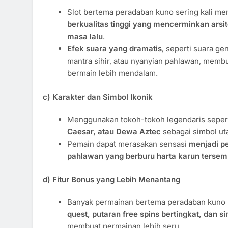
Slot bertema peradaban kuno sering kali mem
berkualitas tinggi yang mencerminkan arsi
masa lalu
.
Efek suara yang dramatis
, seperti suara ge
mantra sihir, atau nyanyian pahlawan, mem
bermain lebih mendalam.
c) Karakter dan Simbol Ikonik
Menggunakan tokoh-tokoh legendaris seper
Caesar, atau Dewa Aztec
sebagai simbol ut
Pemain dapat merasakan sensasi
menjadi pe
pahlawan yang berburu harta karun tersem
d) Fitur Bonus yang Lebih Menantang
Banyak permainan bertema peradaban kuno 
quest, putaran free spins bertingkat, dan s
membuat permainan lebih seru.