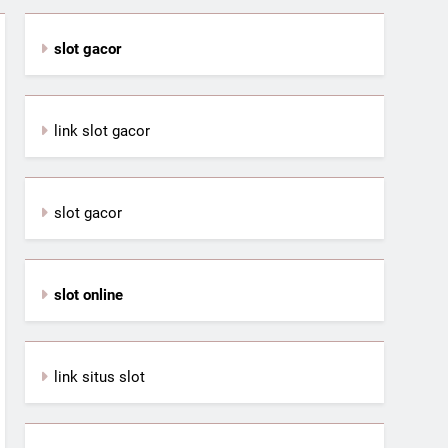
slot gacor
link slot gacor
slot gacor
slot online
link situs slot