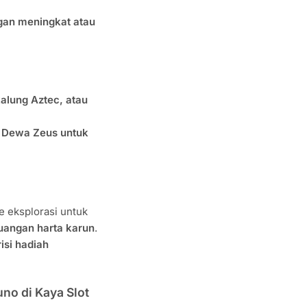
ngan meningkat atau
alung Aztec, atau
l Dewa Zeus untuk
e eksplorasi untuk
uangan harta karun
.
isi hadiah
no di Kaya Slot