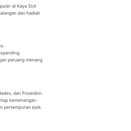
uler di Kaya Slot
alangan dan hadiah
o.
kspanding.
ngan peluang menang
ades, dan Poseidon.
etiap kemenangan.
m pertempuran epik.