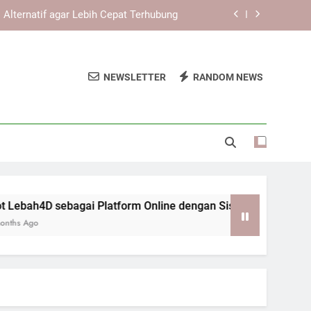
lternatif agar Lebih Cepat Terhubung
tform Online dengan Sistem Responsif
38 Login agar Data Tetap Terlindungi
NEWSLETTER
RANDOM NEWS
burg
galaman Akses yang Stabil dan Nyaman
d Di Regensburg.
lternatif agar Lebih Cepat Terhubung
tform Online dengan Sistem Responsif
38 Login agar Data Tetap Terlindungi
ebagai Platform Online dengan Sistem Responsif
Pandu
3 Month