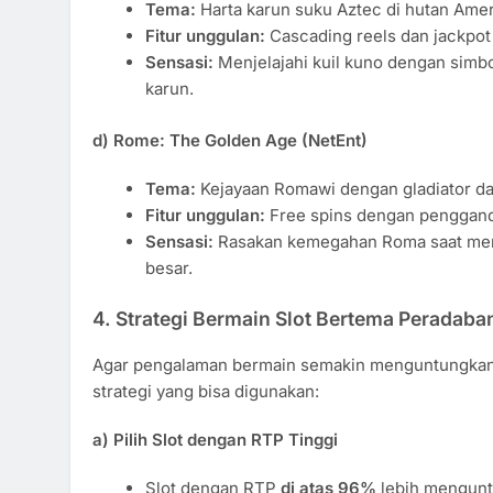
Tema:
Harta karun suku Aztec di hutan Amer
Fitur unggulan:
Cascading reels dan jackpot 
Sensasi:
Menjelajahi kuil kuno dengan simbo
karun.
d) Rome: The Golden Age (NetEnt)
Tema:
Kejayaan Romawi dengan gladiator da
Fitur unggulan:
Free spins dengan penggand
Sensasi:
Rasakan kemegahan Roma saat me
besar.
4.
Strategi Bermain Slot Bertema Peradaba
Agar pengalaman bermain semakin menguntungkan
strategi yang bisa digunakan:
a) Pilih Slot dengan RTP Tinggi
Slot dengan RTP
di atas 96%
lebih mengunt