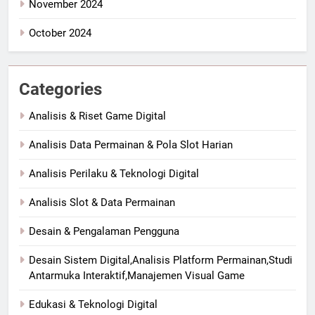
November 2024
October 2024
Categories
Analisis & Riset Game Digital
Analisis Data Permainan & Pola Slot Harian
Analisis Perilaku & Teknologi Digital
Analisis Slot & Data Permainan
Desain & Pengalaman Pengguna
Desain Sistem Digital,Analisis Platform Permainan,Studi
Antarmuka Interaktif,Manajemen Visual Game
Edukasi & Teknologi Digital