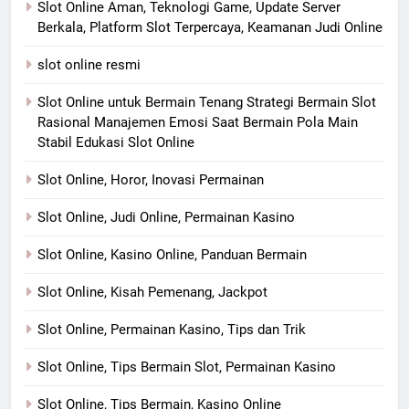
Slot Online Aman, Teknologi Game, Update Server
Berkala, Platform Slot Terpercaya, Keamanan Judi Online
slot online resmi
Slot Online untuk Bermain Tenang Strategi Bermain Slot
Rasional Manajemen Emosi Saat Bermain Pola Main
Stabil Edukasi Slot Online
Slot Online, Horor, Inovasi Permainan
Slot Online, Judi Online, Permainan Kasino
Slot Online, Kasino Online, Panduan Bermain
Slot Online, Kisah Pemenang, Jackpot
Slot Online, Permainan Kasino, Tips dan Trik
Slot Online, Tips Bermain Slot, Permainan Kasino
Slot Online, Tips Bermain, Kasino Online