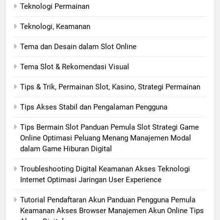
Teknologi Permainan
Teknologi, Keamanan
Tema dan Desain dalam Slot Online
Tema Slot & Rekomendasi Visual
Tips & Trik, Permainan Slot, Kasino, Strategi Permainan
Tips Akses Stabil dan Pengalaman Pengguna
Tips Bermain Slot Panduan Pemula Slot Strategi Game
Online Optimasi Peluang Menang Manajemen Modal
dalam Game Hiburan Digital
Troubleshooting Digital Keamanan Akses Teknologi
Internet Optimasi Jaringan User Experience
Tutorial Pendaftaran Akun Panduan Pengguna Pemula
Keamanan Akses Browser Manajemen Akun Online Tips