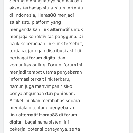
Seiring meningkatnya pembatasan
akses terhadap situs-situs tertentu
di Indonesia,
Horas88
menjadi
salah satu platform yang
mengandalkan
link alternatif
untuk
menjaga konektivitas pengguna. Di
balik keberadaan link-link tersebut,
terdapat jaringan distribusi aktif di
berbagai
forum digital
dan
komunitas online. Forum-forum ini
menjadi tempat utama penyebaran
informasi terkait link terbaru,
namun juga menyimpan risiko
penyalahgunaan dan penipuan.
Artikel ini akan membahas secara
mendalam tentang
penyebaran
link alternatif Horas88 di forum
digital
, bagaimana sistem ini
bekerja, potensi bahayanya, serta