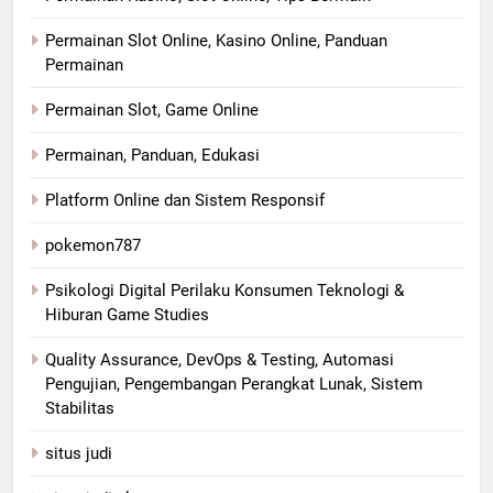
Permainan Slot Online, Kasino Online, Panduan
Permainan
Permainan Slot, Game Online
Permainan, Panduan, Edukasi
Platform Online dan Sistem Responsif
pokemon787
Psikologi Digital Perilaku Konsumen Teknologi &
Hiburan Game Studies
Quality Assurance, DevOps & Testing, Automasi
Pengujian, Pengembangan Perangkat Lunak, Sistem
Stabilitas
situs judi