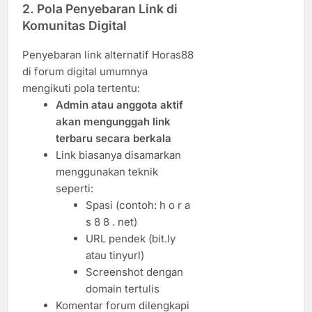
2. Pola Penyebaran Link di
Komunitas Digital
Penyebaran link alternatif Horas88
di forum digital umumnya
mengikuti pola tertentu:
Admin atau anggota aktif
akan mengunggah link
terbaru secara berkala
Link biasanya disamarkan
menggunakan teknik
seperti:
Spasi (contoh: h o r a
s 8 8 . net)
URL pendek (bit.ly
atau tinyurl)
Screenshot dengan
domain tertulis
Komentar forum dilengkapi