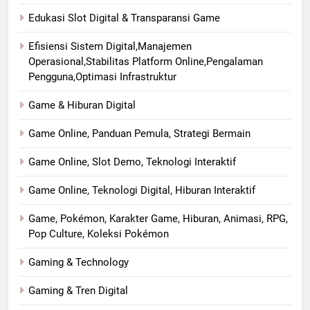
Edukasi Slot Digital & Transparansi Game
Efisiensi Sistem Digital,Manajemen
Operasional,Stabilitas Platform Online,Pengalaman
Pengguna,Optimasi Infrastruktur
Game & Hiburan Digital
Game Online, Panduan Pemula, Strategi Bermain
Game Online, Slot Demo, Teknologi Interaktif
Game Online, Teknologi Digital, Hiburan Interaktif
Game, Pokémon, Karakter Game, Hiburan, Animasi, RPG,
Pop Culture, Koleksi Pokémon
Gaming & Technology
Gaming & Tren Digital