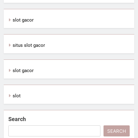
slot gacor
situs slot gacor
slot gacor
slot
Search
SEARCH