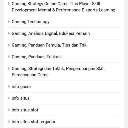
Gaming Strategy Online Game Tips Player Skill
Development Mental & Performance E-sports Learning
Gaming Technology
Gaming, Analisis Digital, Edukasi Pemain
Gaming, Panduan Pemula, Tips dan Trik
Gaming, Panduan, Edukasi
Gaming, Strategi dan Taktik, Pengembangan Skill,
Perencanaan Game
info gacor
info situs
info situs slot
info situs slot tergacor