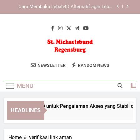
Skip
Slot Lebah4D sebagai Platform Online dengan
to
Sistem Responsif
content
Panduan Keamanan LAE138 Login agar Data
Tetap Terlindungi
Tips Slot Lebah4D untuk Pengalaman Akses yang
Stabil dan Nyaman
Cara Membuka Lebah4D Alternatif agar Lebih
Cepat Terhubung
St.
Jelajahi Kegiatan Dan Informasi Dari
Slot Lebah4D sebagai Platform Online dengan
NEWSLETTER
RANDOM NEWS
Sistem Responsif
Michaelsbund
Komunitas Katolik St. Michaels Bund Di
Panduan Keamanan LAE138 Login agar Data
Regensburg.
Tetap Terlindungi
Regensburg
MENU
ps Slot Lebah4D untuk Pengalaman Akses yang Stabil dan N
HEADLINES
Months Ago
Home
verifikasi link aman