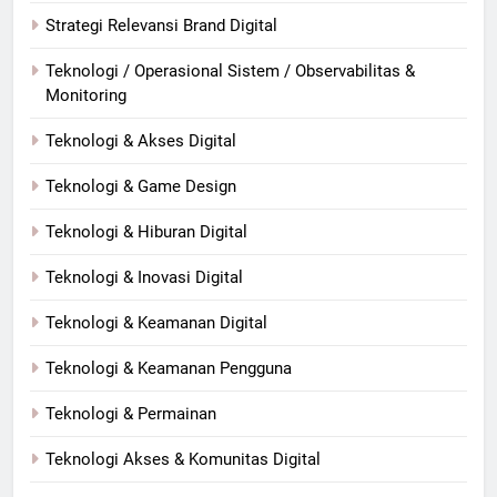
Strategi Relevansi Brand Digital
Teknologi / Operasional Sistem / Observabilitas &
Monitoring
Teknologi & Akses Digital
Teknologi & Game Design
Teknologi & Hiburan Digital
Teknologi & Inovasi Digital
Teknologi & Keamanan Digital
Teknologi & Keamanan Pengguna
Teknologi & Permainan
Teknologi Akses & Komunitas Digital