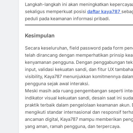
Langkah-langkah ini akan meningkatkan kepercay
sekaligus memperkuat posisi
daftar kaya787
sebag
peduli pada keamanan informasi pribadi.
Kesimpulan
Secara keseluruhan, field password pada form pen
telah dirancang dengan memperhatikan prinsip ke
kenyamanan pengguna. Dengan penggabungan tek
input, validasi kekuatan sandi, dan fitur UX tambaha
visibility, Kaya787 menunjukkan komitmennya dala
pengguna sejak awal interaksi.
Meski masih ada ruang pengembangan seperti inte
indikator visual kekuatan sandi, desain saat ini s
praktik terbaik dalam pengelolaan keamanan akun.
mengikuti standar internasional dan responsif te
ancaman digital, Kaya787 mampu memberikan penga
yang aman, ramah pengguna, dan terpercaya.