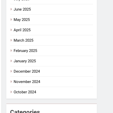
June 2025
May 2025
April 2025
March 2025
February 2025
January 2025
December 2024
November 2024
October 2024
Categories