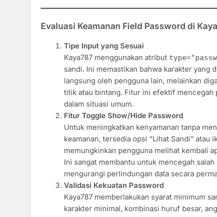
Evaluasi Keamanan Field Password di Kay
Tipe Input yang Sesuai
Kaya787 menggunakan atribut
type="passw
sandi. Ini memastikan bahwa karakter yang dik
langsung oleh pengguna lain, melainkan diga
titik atau bintang. Fitur ini efektif mencegah
dalam situasi umum.
Fitur Toggle Show/Hide Password
Untuk meningkatkan kenyamanan tanpa me
keamanan, tersedia opsi “Lihat Sandi” atau 
memungkinkan pengguna melihat kembali apa 
Ini sangat membantu untuk mencegah salah 
mengurangi perlindungan data secara perm
Validasi Kekuatan Password
Kaya787 memberlakukan syarat minimum sand
karakter minimal, kombinasi huruf besar, ang