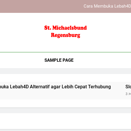
Cara Membuka Lebah4D A
Slot Lebah4D sebagai Pla
Panduan Keamanan LAE1
 Michaelsbund Regens
Tips Slot Lebah4D untuk Pen
egiatan Dan Informasi Dari Komunitas Katolik St. Michaels Bun
Cara Membuka Lebah4D A
SAMPLE PAGE
Slot Lebah4D sebagai Pla
Panduan Keamanan LAE1
Alternatif agar Lebih Cepat Terhubung
Slot Lebah4D 
3 Months Ago