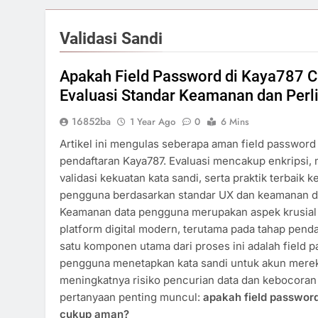
Validasi Sandi
Apakah Field Password di Kaya787 
Evaluasi Standar Keamanan dan Perl
16852ba
1 Year Ago
0
6 Mins
Artikel ini mengulas seberapa aman field password
pendaftaran Kaya787. Evaluasi mencakup enkripsi,
validasi kekuatan kata sandi, serta praktik terbaik 
pengguna berdasarkan standar UX dan keamanan di
Keamanan data pengguna merupakan aspek krusial 
platform digital modern, terutama pada tahap penda
satu komponen utama dari proses ini adalah field
pengguna menetapkan kata sandi untuk akun merek
meningkatnya risiko pencurian data dan kebocoran i
pertanyaan penting muncul:
apakah field passwor
cukup aman?