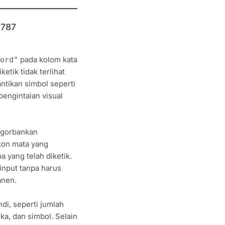
a787
pada kolom kata
ord"
etik tidak terlihat
ntikan simbol seperti
 pengintaian visual
ngorbankan
ikon mata yang
yang telah diketik.
input tanpa harus
anen.
i, seperti jumlah
ka, dan simbol. Selain