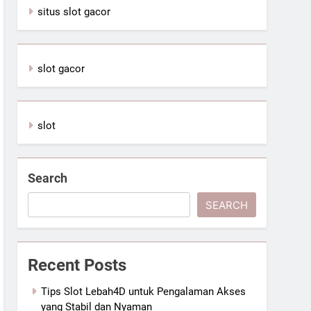
situs slot gacor
slot gacor
slot
Search
SEARCH
Recent Posts
Tips Slot Lebah4D untuk Pengalaman Akses
yang Stabil dan Nyaman