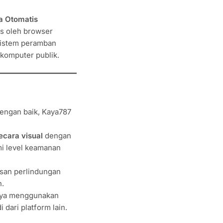
a Otomatis
is oleh browser
sistem peramban
komputer publik.
dengan baik, Kaya787
ecara visual
dengan
i level keamanan
isan perlindungan
n.
nya menggunakan
dari platform lain.