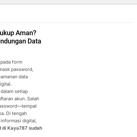
Cukup Aman?
indungan Data
 pada form
 mask password,
keamanan data
gital.
dalam setiap
ftaran akun. Salah
 password—tempat
a. Di tengah
nformasi digital,
d di Kaya787 sudah