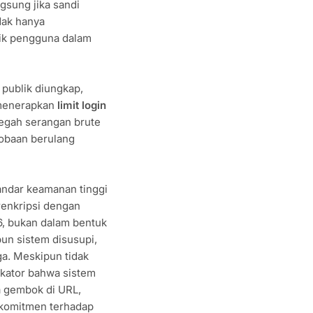
gsung jika sandi
idak hanya
ik pengguna dalam
 publik diungkap,
 menerapkan
limit login
gah serangan brute
obaan berulang
ndar keamanan tinggi
renkripsi dengan
6, bukan dalam bentuk
pun sistem disusupi,
ga. Meskipun tidak
dikator bahwa sistem
a gembok di URL,
 komitmen terhadap