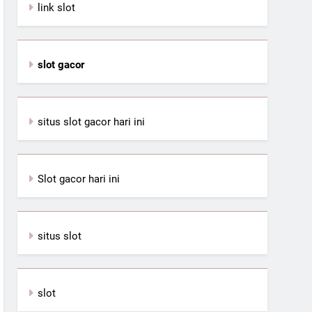
link slot
slot gacor
situs slot gacor hari ini
Slot gacor hari ini
situs slot
slot