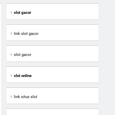
slot gacor
link slot gacor
slot gacor
slot online
link situs slot