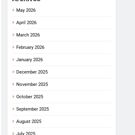
May 2026
April 2026
March 2026
February 2026
January 2026
December 2025
November 2025
October 2025
September 2025
August 2025
July 2025