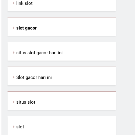
link slot
slot gacor
situs slot gacor hari ini
Slot gacor hari ini
situs slot
slot