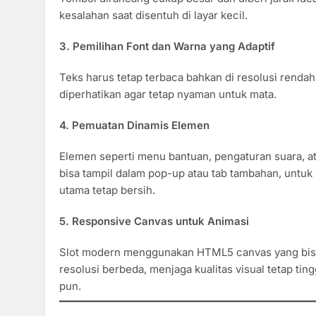
kesalahan saat disentuh di layar kecil.
3.
Pemilihan Font dan Warna yang Adaptif
Teks harus tetap terbaca bahkan di resolusi rendah
diperhatikan agar tetap nyaman untuk mata.
4.
Pemuatan Dinamis Elemen
Elemen seperti menu bantuan, pengaturan suara, a
bisa tampil dalam pop-up atau tab tambahan, untuk
utama tetap bersih.
5.
Responsive Canvas untuk Animasi
Slot modern menggunakan HTML5 canvas yang bis
resolusi berbeda, menjaga kualitas visual tetap tin
pun.