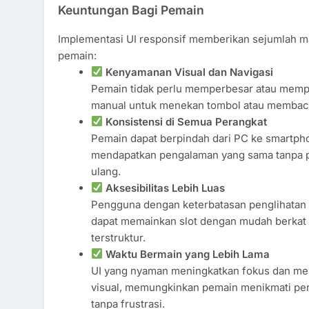
Keuntungan Bagi Pemain
Implementasi UI responsif memberikan sejumlah ma
pemain:
Kenyamanan Visual dan Navigasi
Pemain tidak perlu memperbesar atau mempe
manual untuk menekan tombol atau membaca
Konsistensi di Semua Perangkat
Pemain dapat berpindah dari PC ke smartph
mendapatkan pengalaman yang sama tanpa p
ulang.
Aksesibilitas Lebih Luas
Pengguna dengan keterbatasan penglihatan a
dapat memainkan slot dengan mudah berkat U
terstruktur.
Waktu Bermain yang Lebih Lama
UI yang nyaman meningkatkan fokus dan me
visual, memungkinkan pemain menikmati per
tanpa frustrasi.