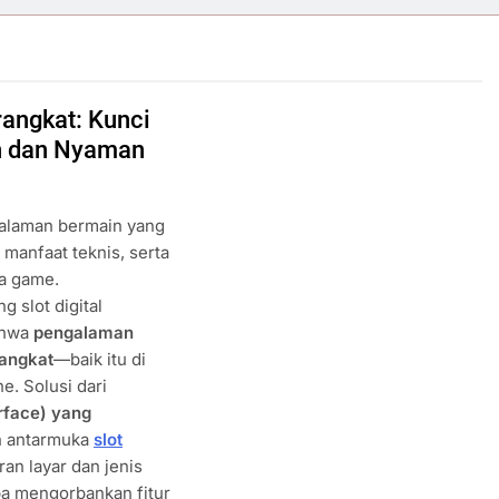
rangkat: Kunci
n dan Nyaman
galaman bermain yang
 manfaat teknis, serta
a game.
g slot digital
ahwa
pengalaman
rangkat
—baik itu di
e. Solusi dari
erface) yang
n antarmuka
slot
an layar dan jenis
a mengorbankan fitur