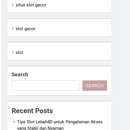
situs slot gacor
slot gacor
slot
Search
SEARCH
Recent Posts
Tips Slot Lebah4D untuk Pengalaman Akses
yang Stabil dan Nyaman