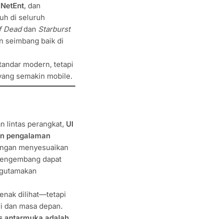
,
NetEnt
, dan
uh di seluruh
f Dead
dan
Starburst
n seimbang baik di
tandar modern, tetapi
yang semakin mobile.
n lintas perangkat,
UI
kan pengalaman
engan menyesuaikan
 pengembang dapat
ngutamakan
enak dilihat—tetapi
ni dan masa depan.
tas antarmuka adalah