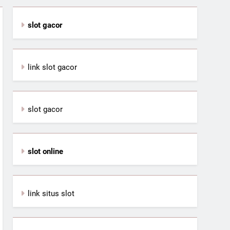
slot gacor
link slot gacor
slot gacor
slot online
link situs slot