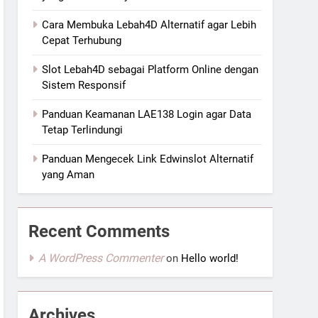
Cara Membuka Lebah4D Alternatif agar Lebih
Cepat Terhubung
Slot Lebah4D sebagai Platform Online dengan
Sistem Responsif
Panduan Keamanan LAE138 Login agar Data
Tetap Terlindungi
Panduan Mengecek Link Edwinslot Alternatif
yang Aman
Recent Comments
A WordPress Commenter
on
Hello world!
Archives