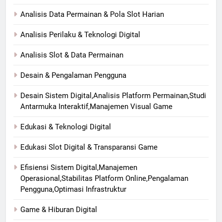
Analisis Data Permainan & Pola Slot Harian
Analisis Perilaku & Teknologi Digital
Analisis Slot & Data Permainan
Desain & Pengalaman Pengguna
Desain Sistem Digital,Analisis Platform Permainan,Studi
Antarmuka Interaktif,Manajemen Visual Game
Edukasi & Teknologi Digital
Edukasi Slot Digital & Transparansi Game
Efisiensi Sistem Digital,Manajemen
Operasional,Stabilitas Platform Online,Pengalaman
Pengguna,Optimasi Infrastruktur
Game & Hiburan Digital