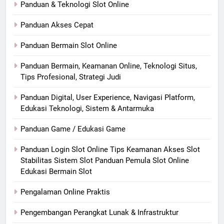
Panduan & Teknologi Slot Online
Panduan Akses Cepat
Panduan Bermain Slot Online
Panduan Bermain, Keamanan Online, Teknologi Situs,
Tips Profesional, Strategi Judi
Panduan Digital, User Experience, Navigasi Platform,
Edukasi Teknologi, Sistem & Antarmuka
Panduan Game / Edukasi Game
Panduan Login Slot Online Tips Keamanan Akses Slot
Stabilitas Sistem Slot Panduan Pemula Slot Online
Edukasi Bermain Slot
Pengalaman Online Praktis
Pengembangan Perangkat Lunak & Infrastruktur