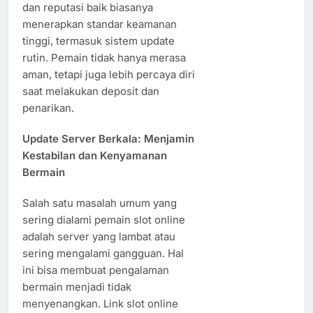
dan reputasi baik biasanya
menerapkan standar keamanan
tinggi, termasuk sistem update
rutin. Pemain tidak hanya merasa
aman, tetapi juga lebih percaya diri
saat melakukan deposit dan
penarikan.
Update Server Berkala: Menjamin
Kestabilan dan Kenyamanan
Bermain
Salah satu masalah umum yang
sering dialami pemain slot online
adalah server yang lambat atau
sering mengalami gangguan. Hal
ini bisa membuat pengalaman
bermain menjadi tidak
menyenangkan. Link slot online