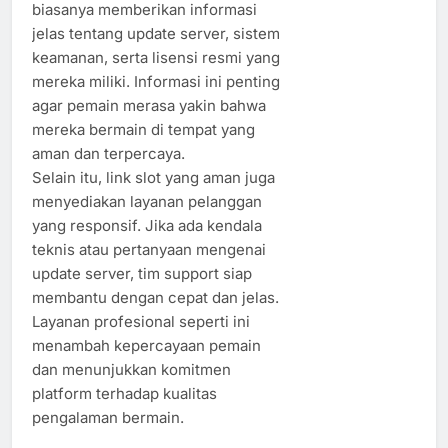
biasanya memberikan informasi
jelas tentang update server, sistem
keamanan, serta lisensi resmi yang
mereka miliki. Informasi ini penting
agar pemain merasa yakin bahwa
mereka bermain di tempat yang
aman dan terpercaya.
Selain itu, link slot yang aman juga
menyediakan layanan pelanggan
yang responsif. Jika ada kendala
teknis atau pertanyaan mengenai
update server, tim support siap
membantu dengan cepat dan jelas.
Layanan profesional seperti ini
menambah kepercayaan pemain
dan menunjukkan komitmen
platform terhadap kualitas
pengalaman bermain.