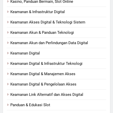
Kasino, Panduan Bermain, Slot Online
Keamanan & Infrastruktur Digital
Keamanan Akses Digital & Teknologi Sistem
Keamanan Akun & Panduan Teknologi
Keamanan Akun dan Perlindungan Data Digital
Keamanan Digital
Keamanan Digital & Infrastruktur Teknologi
Keamanan Digital & Manajemen Akses
Keamanan Digital & Pengelolaan Akses
Keamanan Link Alternatif dan Akses Digital
Panduan & Edukasi Slot