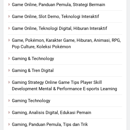
Game Online, Panduan Pemula, Strategi Bermain
Game Online, Slot Demo, Teknologi Interaktif
Game Online, Teknologi Digital, Hiburan Interaktif
Game, Pokémon, Karakter Game, Hiburan, Animasi, RPG,
Pop Culture, Koleksi Pokémon
Gaming & Technology
Gaming & Tren Digital
Gaming Strategy Online Game Tips Player Skill
Development Mental & Performance E-sports Learning
Gaming Technology
Gaming, Analisis Digital, Edukasi Pemain
Gaming, Panduan Pemula, Tips dan Trik