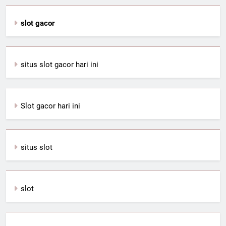
slot gacor
situs slot gacor hari ini
Slot gacor hari ini
situs slot
slot