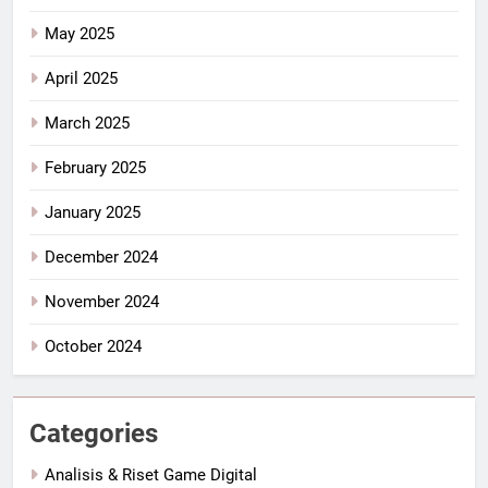
May 2025
April 2025
March 2025
February 2025
January 2025
December 2024
November 2024
October 2024
Categories
Analisis & Riset Game Digital