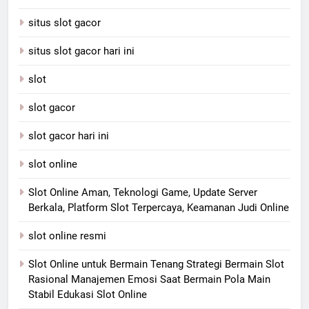
situs slot gacor
situs slot gacor hari ini
slot
slot gacor
slot gacor hari ini
slot online
Slot Online Aman, Teknologi Game, Update Server
Berkala, Platform Slot Terpercaya, Keamanan Judi Online
slot online resmi
Slot Online untuk Bermain Tenang Strategi Bermain Slot
Rasional Manajemen Emosi Saat Bermain Pola Main
Stabil Edukasi Slot Online