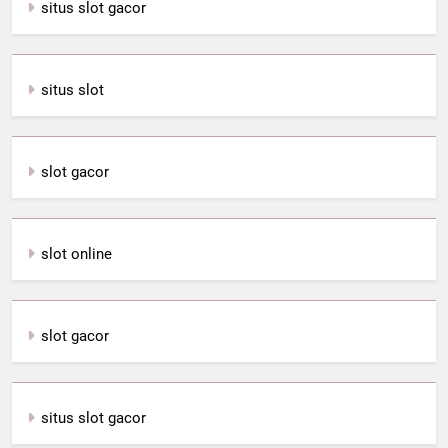
situs slot gacor
situs slot
slot gacor
slot online
slot gacor
situs slot gacor