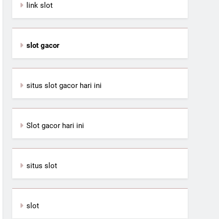
link slot
slot gacor
situs slot gacor hari ini
Slot gacor hari ini
situs slot
slot