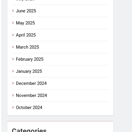
June 2025
May 2025
April 2025
March 2025
February 2025
January 2025
December 2024
November 2024
October 2024
Categories