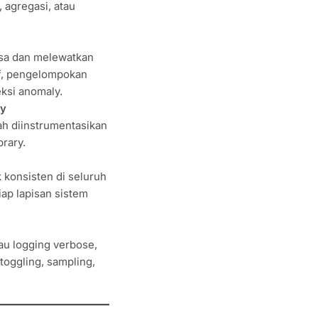
 agregasi, atau
asa dan melewatkan
tif, pengelompokan
ksi anomaly.
cy
h diinstrumentasikan
brary.
k konsisten di seluruh
tiap lapisan sistem
au logging verbose,
toggling, sampling,