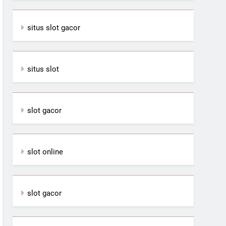
situs slot gacor
situs slot
slot gacor
slot online
slot gacor