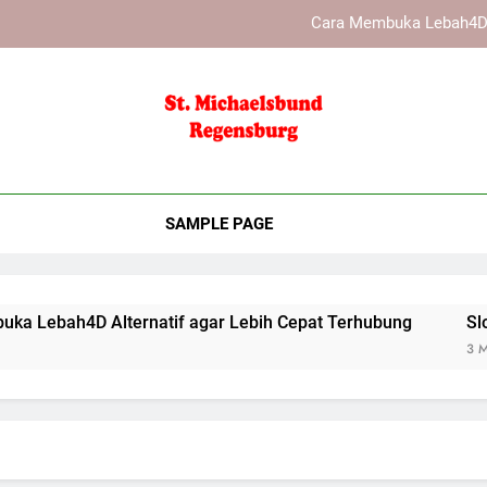
Cara Membuka Lebah4D A
Slot Lebah4D sebagai Pla
Panduan Keamanan LAE1
 Michaelsbund Regens
Tips Slot Lebah4D untuk Pen
egiatan Dan Informasi Dari Komunitas Katolik St. Michaels Bun
Cara Membuka Lebah4D A
SAMPLE PAGE
Slot Lebah4D sebagai Pla
Panduan Keamanan LAE1
Alternatif agar Lebih Cepat Terhubung
Slot Lebah4D s
3 Months Ago