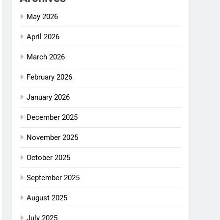
May 2026
April 2026
March 2026
February 2026
January 2026
December 2025
November 2025
October 2025
September 2025
August 2025
July 2025