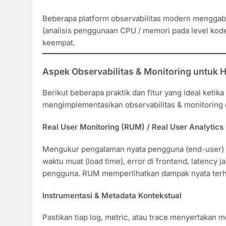
Beberapa platform observabilitas modern mengga
(analisis penggunaan CPU / memori pada level kode
keempat.
Aspek Observabilitas & Monitoring untuk 
Berikut beberapa praktik dan fitur yang ideal ketika
mengimplementasikan observabilitas & monitoring 
Real User Monitoring (RUM) / Real User Analytics
Mengukur pengalaman nyata pengguna (end-user) s
waktu muat (load time), error di frontend, latency ja
pengguna. RUM memperlihatkan dampak nyata ter
Instrumentasi & Metadata Kontekstual
Pastikan tiap log, metric, atau trace menyertakan m