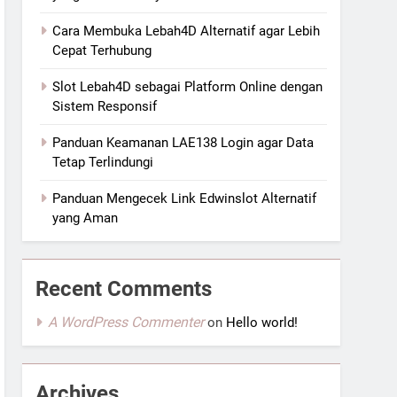
Cara Membuka Lebah4D Alternatif agar Lebih
Cepat Terhubung
Slot Lebah4D sebagai Platform Online dengan
Sistem Responsif
Panduan Keamanan LAE138 Login agar Data
Tetap Terlindungi
Panduan Mengecek Link Edwinslot Alternatif
yang Aman
Recent Comments
A WordPress Commenter
on
Hello world!
Archives