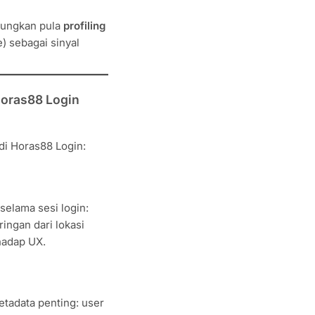
bungkan pula
profiling
) sebagai sinyal
Horas88 Login
di Horas88 Login:
elama sesi login:
ringan dari lokasi
hadap UX.
etadata penting: user