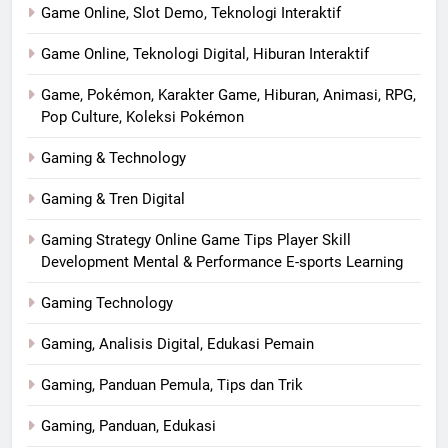
Game Online, Slot Demo, Teknologi Interaktif
Game Online, Teknologi Digital, Hiburan Interaktif
Game, Pokémon, Karakter Game, Hiburan, Animasi, RPG,
Pop Culture, Koleksi Pokémon
Gaming & Technology
Gaming & Tren Digital
Gaming Strategy Online Game Tips Player Skill
Development Mental & Performance E-sports Learning
Gaming Technology
Gaming, Analisis Digital, Edukasi Pemain
Gaming, Panduan Pemula, Tips dan Trik
Gaming, Panduan, Edukasi