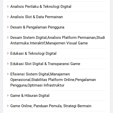
Analisis Perilaku & Teknologi Digital
Analisis Slot & Data Permainan
Desain & Pengalaman Pengguna
Desain Sistem Digital,Analisis Platform Permainan,Studi
Antarmuka Interaktif,Manajemen Visual Game
Edukasi & Teknologi Digital
Edukasi Slot Digital & Transparansi Game
Efisiensi Sistem Digital,Manajemen
Operasional,Stabilitas Platform Online,Pengalaman
Pengguna,Optimasi Infrastruktur
Game & Hiburan Digital
Game Online, Panduan Pemula, Strategi Bermain