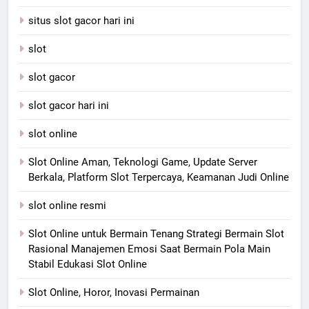
situs slot gacor hari ini
slot
slot gacor
slot gacor hari ini
slot online
Slot Online Aman, Teknologi Game, Update Server
Berkala, Platform Slot Terpercaya, Keamanan Judi Online
slot online resmi
Slot Online untuk Bermain Tenang Strategi Bermain Slot
Rasional Manajemen Emosi Saat Bermain Pola Main
Stabil Edukasi Slot Online
Slot Online, Horor, Inovasi Permainan