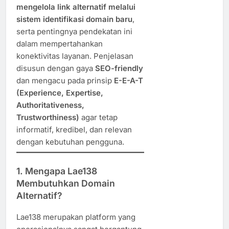
mengelola link alternatif melalui
sistem identifikasi domain baru
,
serta pentingnya pendekatan ini
dalam mempertahankan
konektivitas layanan. Penjelasan
disusun dengan gaya
SEO-friendly
dan mengacu pada prinsip
E-E-A-T
(Experience, Expertise,
Authoritativeness,
Trustworthiness)
agar tetap
informatif, kredibel, dan relevan
dengan kebutuhan pengguna.
1. Mengapa Lae138
Membutuhkan Domain
Alternatif?
Lae138 merupakan platform yang