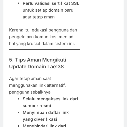
Perlu validasi sertifikat SSL
untuk setiap domain baru
agar tetap aman
Karena itu, edukasi pengguna dan
pengelolaan komunikasi menjadi
hal yang krusial dalam sistem ini.
5. Tips Aman Mengikuti
Update Domain Lae138
Agar tetap aman saat
menggunakan link alternatif,
pengguna sebaiknya:
Selalu mengakses link dari
sumber resmi
Menyimpan daftar link
yang diverifikasi
Menghindari link dari