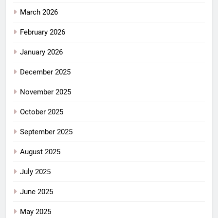
March 2026
February 2026
January 2026
December 2025
November 2025
October 2025
September 2025
August 2025
July 2025
June 2025
May 2025