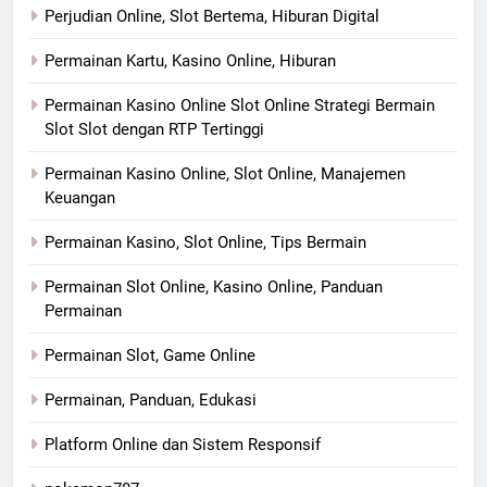
Perjudian Online, Slot Bertema, Hiburan Digital
Permainan Kartu, Kasino Online, Hiburan
Permainan Kasino Online Slot Online Strategi Bermain
Slot Slot dengan RTP Tertinggi
Permainan Kasino Online, Slot Online, Manajemen
Keuangan
Permainan Kasino, Slot Online, Tips Bermain
Permainan Slot Online, Kasino Online, Panduan
Permainan
Permainan Slot, Game Online
Permainan, Panduan, Edukasi
Platform Online dan Sistem Responsif