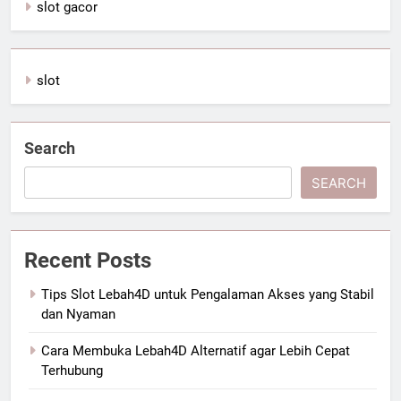
slot gacor
slot
Search
SEARCH
Recent Posts
Tips Slot Lebah4D untuk Pengalaman Akses yang Stabil
dan Nyaman
Cara Membuka Lebah4D Alternatif agar Lebih Cepat
Terhubung