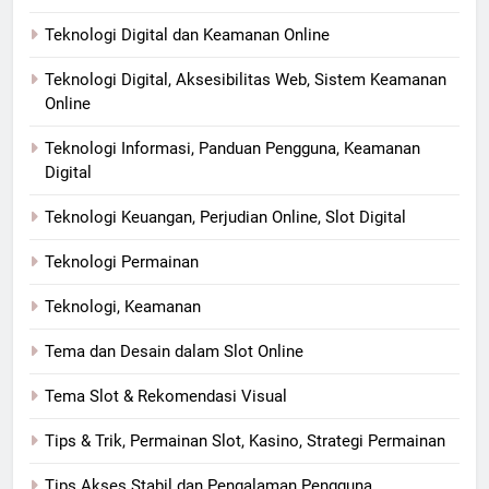
Teknologi Digital dan Keamanan Online
Teknologi Digital, Aksesibilitas Web, Sistem Keamanan
Online
Teknologi Informasi, Panduan Pengguna, Keamanan
Digital
Teknologi Keuangan, Perjudian Online, Slot Digital
Teknologi Permainan
Teknologi, Keamanan
Tema dan Desain dalam Slot Online
Tema Slot & Rekomendasi Visual
Tips & Trik, Permainan Slot, Kasino, Strategi Permainan
Tips Akses Stabil dan Pengalaman Pengguna