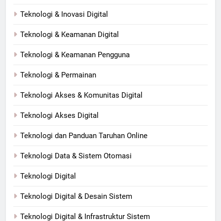
Teknologi & Inovasi Digital
Teknologi & Keamanan Digital
Teknologi & Keamanan Pengguna
Teknologi & Permainan
Teknologi Akses & Komunitas Digital
Teknologi Akses Digital
Teknologi dan Panduan Taruhan Online
Teknologi Data & Sistem Otomasi
Teknologi Digital
Teknologi Digital & Desain Sistem
Teknologi Digital & Infrastruktur Sistem