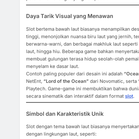
Daya Tarik Visual yang Menawan
Slot bertema bawah laut biasanya menampilkan desa
tinggi, menonjolkan nuansa biru laut yang jernih, 
berwarna-warni, dan berbagai makhluk laut seperti 
laut, hingga hiu. Beberapa game bahkan menyertak
membuat gulungan terasa hidup seolah-olah pemai
menyelam ke dasar laut.
Contoh paling populer dari desain ini adalah
“Ocean
NetEnt,
“Lord of the Ocean”
dari Novomatic, serta
Playtech. Game-game ini membuktikan bahwa dunia
secara sinematik dan interaktif dalam format
slot
.
Simbol dan Karakteristik Unik
Slot dengan tema bawah laut biasanya menyertakan
dengan lingkungan laut, seperti: