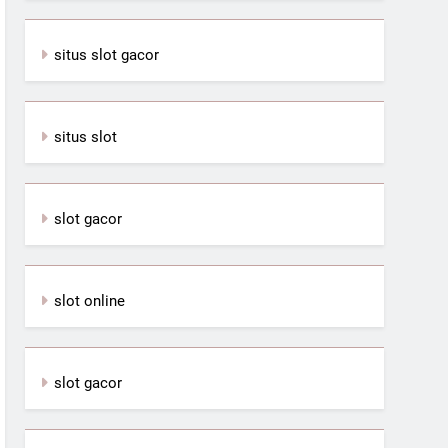
situs slot gacor
situs slot
slot gacor
slot online
slot gacor