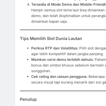
Tersedia di Mode Demo dan Mobile-Friendl
Hampir semua slot tema laut bisa dimainkan 
demo, dan telah dioptimalkan untuk perangka
dimainkan kapan saja.
Tips Memilih Slot Dunia Lautan
Periksa RTP dan Volatilitas
: Pilih slot deng
agar lebih kompetitif dalam jangka panjang.
Mainkan versi demo terlebih dahulu
: Pahami
bonus dan simbol khusus sebelum bermain 
sungguhan.
Cek rating dan ulasan pengguna
: Beberapa 
secara visual tapi kurang menarik dari sisi g
Penutup