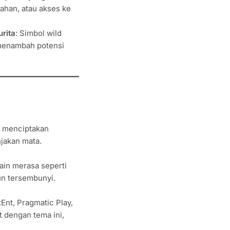
bahan, atau akses ke
rita
: Simbol wild
 menambah potensi
t menciptakan
jakan mata.
in merasa seperti
un tersembunyi.
nt, Pragmatic Play,
 dengan tema ini,