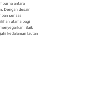
empurna antara
gan. Dengan desain
mpan sensasi
pilihan utama bagi
 menyegarkan. Baik
jahi kedalaman lautan