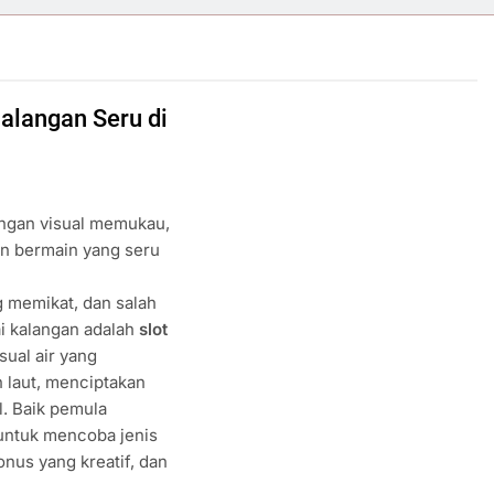
alangan Seru di
engan visual memukau,
an bermain yang seru
 memikat, dan salah
ai kalangan adalah
slot
sual air yang
 laut, menciptakan
l. Baik pemula
untuk mencoba jenis
onus yang kreatif, dan