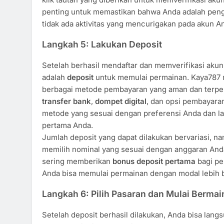
penting untuk memastikan bahwa Anda adalah pen
tidak ada aktivitas yang mencurigakan pada akun A
Langkah 5: Lakukan Deposit
Setelah berhasil mendaftar dan memverifikasi akun
adalah
deposit
untuk memulai permainan. Kaya787
berbagai metode pembayaran yang aman dan terper
transfer bank
,
dompet digital
, dan opsi pembayaran 
metode yang sesuai dengan preferensi Anda dan l
pertama Anda.
Jumlah deposit yang dapat dilakukan bervariasi, n
memilih nominal yang sesuai dengan anggaran And
sering memberikan
bonus deposit pertama
bagi pe
Anda bisa memulai permainan dengan modal lebih 
Langkah 6: Pilih Pasaran dan Mulai Bermai
Setelah deposit berhasil dilakukan, Anda bisa lan