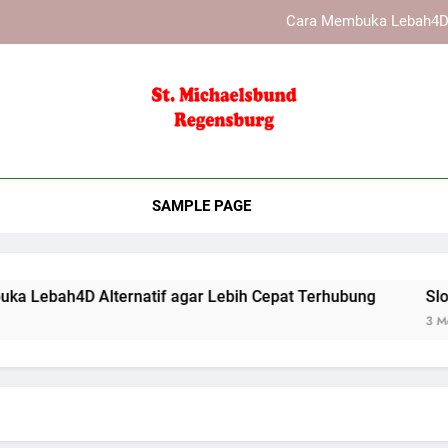
Cara Membuka Lebah4D A
Slot Lebah4D sebagai Pla
Panduan Keamanan LAE1
 Michaelsbund Regens
Tips Slot Lebah4D untuk Pen
egiatan Dan Informasi Dari Komunitas Katolik St. Michaels Bun
Cara Membuka Lebah4D A
SAMPLE PAGE
Slot Lebah4D sebagai Pla
Panduan Keamanan LAE1
Alternatif agar Lebih Cepat Terhubung
Slot Lebah4D s
3 Months Ago