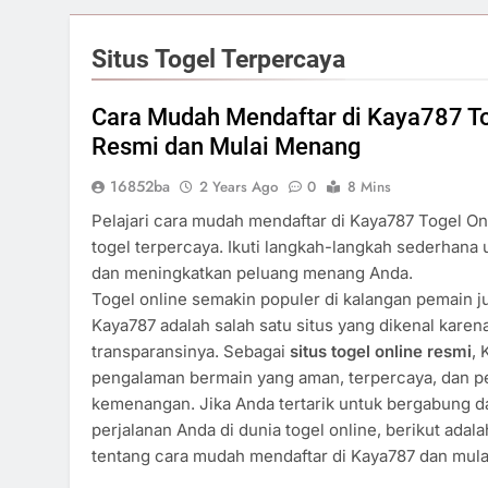
Situs Togel Terpercaya
Cara Mudah Mendaftar di Kaya787 To
Resmi dan Mulai Menang
16852ba
2 Years Ago
0
8 Mins
Pelajari cara mudah mendaftar di Kaya787 Togel Onl
togel terpercaya. Ikuti langkah-langkah sederhana
dan meningkatkan peluang menang Anda.
Togel online semakin populer di kalangan pemain ju
Kaya787 adalah salah satu situs yang dikenal karena
transparansinya. Sebagai
situs togel online resmi
,
pengalaman bermain yang aman, terpercaya, dan 
kemenangan. Jika Anda tertarik untuk bergabung 
perjalanan Anda di dunia togel online, berikut ada
tentang cara mudah mendaftar di Kaya787 dan mul