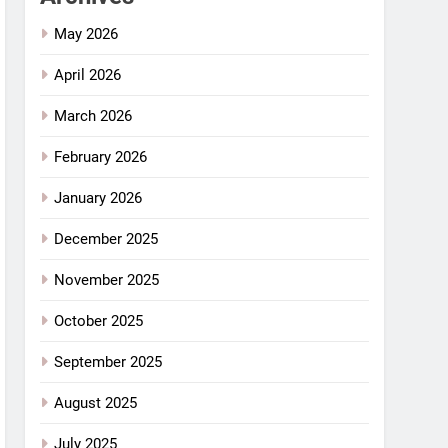
May 2026
April 2026
March 2026
February 2026
January 2026
December 2025
November 2025
October 2025
September 2025
August 2025
July 2025