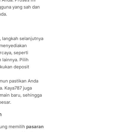
gguna yang sah dan
nda.
, langkah selanjutnya
 menyediakan
caya, seperti
lainnya. Pilih
akukan deposit
amun pastikan Anda
a. Kaya787 juga
main baru, sehingga
besar.
n
gsung memilih
pasaran