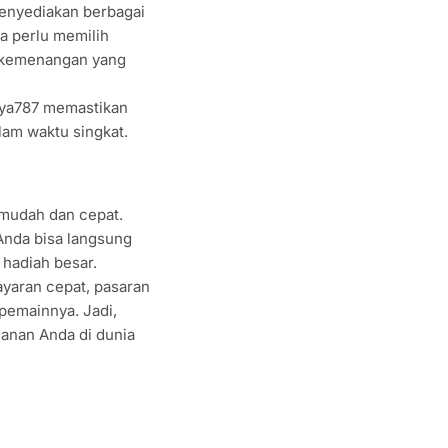
enyediakan berbagai
a perlu memilih
h kemenangan yang
aya787 memastikan
am waktu singkat.
mudah dan cepat.
Anda bisa langsung
hadiah besar.
yaran cepat, pasaran
pemainnya. Jadi,
lanan Anda di dunia