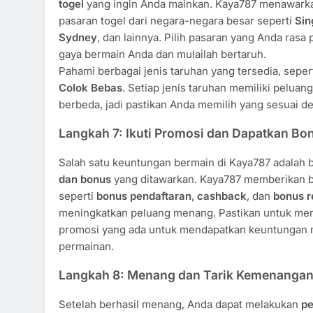
togel
yang ingin Anda mainkan. Kaya787 menawarka
pasaran togel dari negara-negara besar seperti
Sin
Sydney
, dan lainnya. Pilih pasaran yang Anda rasa
gaya bermain Anda dan mulailah bertaruh.
Pahami berbagai jenis taruhan yang tersedia, seper
Colok Bebas
. Setiap jenis taruhan memiliki peluan
berbeda, jadi pastikan Anda memilih yang sesuai de
Langkah 7: Ikuti Promosi dan Dapatkan Bo
Salah satu keuntungan bermain di Kaya787 adalah
dan bonus
yang ditawarkan. Kaya787 memberikan 
seperti
bonus pendaftaran
,
cashback
, dan
bonus r
meningkatkan peluang menang. Pastikan untuk m
promosi yang ada untuk mendapatkan keuntungan 
permainan.
Langkah 8: Menang dan Tarik Kemenanga
Setelah berhasil menang, Anda dapat melakukan
pe