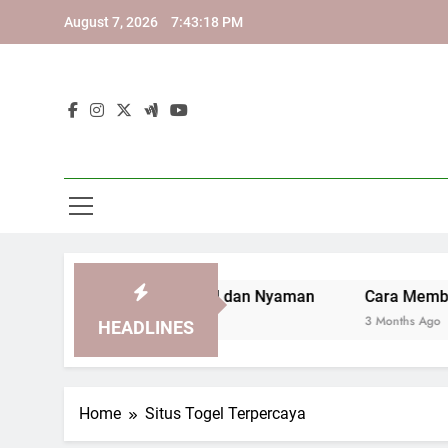
Skip
August 7, 2026
7:43:19 PM
to
content
St.
Jelajahi K
 Akses yang Stabil dan Nyaman
Cara Membuka Lebah4D 
3 Months Ago
HEADLINES
Home
Situs Togel Terpercaya