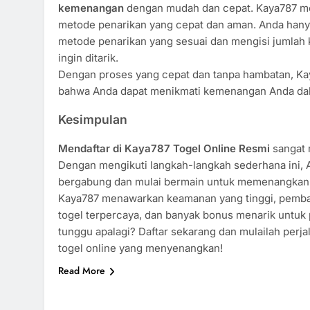
kemenangan
dengan mudah dan cepat. Kaya787 m
metode penarikan yang cepat dan aman. Anda hany
metode penarikan yang sesuai dan mengisi jumla
ingin ditarik.
Dengan proses yang cepat dan tanpa hambatan, K
bahwa Anda dapat menikmati kemenangan Anda dal
Kesimpulan
Mendaftar di Kaya787 Togel Online Resmi
sangat 
Dengan mengikuti langkah-langkah sederhana ini, 
bergabung dan mulai bermain untuk memenangkan 
Kaya787 menawarkan keamanan yang tinggi, pemba
togel terpercaya, dan banyak bonus menarik untuk 
tunggu apalagi? Daftar sekarang dan mulailah perja
togel online yang menyenangkan!
Read More