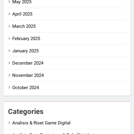
May 2025
April 2025
March 2025
February 2025
January 2025
December 2024
November 2024
October 2024
Categories
Analisis & Riset Game Digital