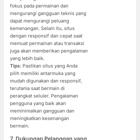
fokus pada permainan dan
mengurangi gangguan teknis yang
dapat mengurangi peluang
kemenangan. Selain itu, situs
dengan responsif dan cepat saat
memuat permainan atau transaksi
juga akan memberikan pengalaman
yang lebih baik.
Tips:
Pastikan situs yang Anda
pilih memiliki antarmuka yang
mudah digunakan dan responsif,
terutama saat bermain di
perangkat seluler. Pengalaman
pengguna yang baik akan
meminimalkan gangguan dan
meningkatkan kesenangan
bermain.
7.
Dukungan Pelanggan yang