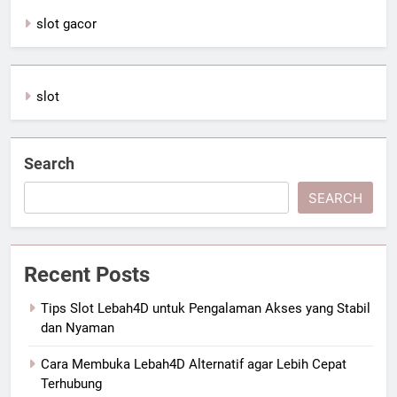
slot gacor
slot
Search
SEARCH
Recent Posts
Tips Slot Lebah4D untuk Pengalaman Akses yang Stabil
dan Nyaman
Cara Membuka Lebah4D Alternatif agar Lebih Cepat
Terhubung