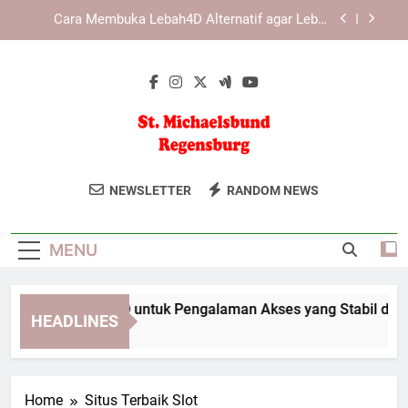
Skip
Slot Lebah4D sebagai Platform Online dengan
to
Sistem Responsif
content
Panduan Keamanan LAE138 Login agar Data
Tetap Terlindungi
Tips Slot Lebah4D untuk Pengalaman Akses yang
Stabil dan Nyaman
Cara Membuka Lebah4D Alternatif agar Lebih
Cepat Terhubung
St.
Jelajahi Kegiatan Dan Informasi Dari
Slot Lebah4D sebagai Platform Online dengan
NEWSLETTER
RANDOM NEWS
Sistem Responsif
Michaelsbund
Komunitas Katolik St. Michaels Bund Di
Panduan Keamanan LAE138 Login agar Data
Regensburg.
Tetap Terlindungi
Regensburg
MENU
ps Slot Lebah4D untuk Pengalaman Akses yang Stabil dan N
HEADLINES
Months Ago
Home
Situs Terbaik Slot