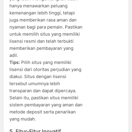
hanya menawarkan peluang
kemenangan lebih tinggi, tetapi
juga memberikan rasa aman dan
nyaman bagi para pemain. Pastikan
untuk memilih situs yang memiliki
lisensi resmi dan telah terbukti
memberikan pembayaran yang
adil.
Tips:
Pilih situs yang memiliki
lisensi dari otoritas perjudian yang
diakui. Situs dengan lisensi
tersebut umumnya lebih
transparan dan dapat dipercaya.
Selain itu, pastikan situs memiliki
sistem pembayaran yang aman dan
metode deposit serta penarikan
yang mudah.
5.
Fitur-Fitur Inovatif