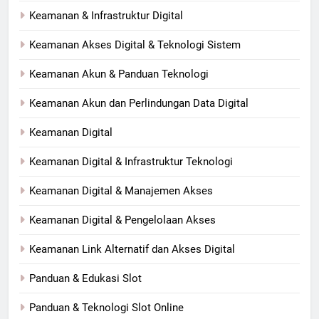
Keamanan & Infrastruktur Digital
Keamanan Akses Digital & Teknologi Sistem
Keamanan Akun & Panduan Teknologi
Keamanan Akun dan Perlindungan Data Digital
Keamanan Digital
Keamanan Digital & Infrastruktur Teknologi
Keamanan Digital & Manajemen Akses
Keamanan Digital & Pengelolaan Akses
Keamanan Link Alternatif dan Akses Digital
Panduan & Edukasi Slot
Panduan & Teknologi Slot Online