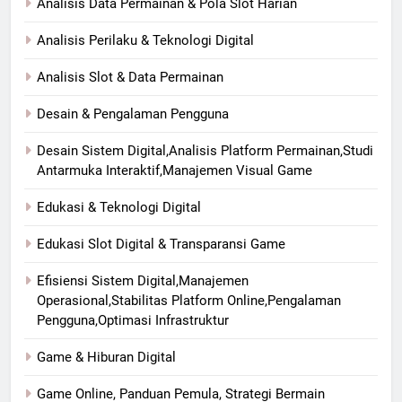
Analisis Data Permainan & Pola Slot Harian
Analisis Perilaku & Teknologi Digital
Analisis Slot & Data Permainan
Desain & Pengalaman Pengguna
Desain Sistem Digital,Analisis Platform Permainan,Studi
Antarmuka Interaktif,Manajemen Visual Game
Edukasi & Teknologi Digital
Edukasi Slot Digital & Transparansi Game
Efisiensi Sistem Digital,Manajemen
Operasional,Stabilitas Platform Online,Pengalaman
Pengguna,Optimasi Infrastruktur
Game & Hiburan Digital
Game Online, Panduan Pemula, Strategi Bermain