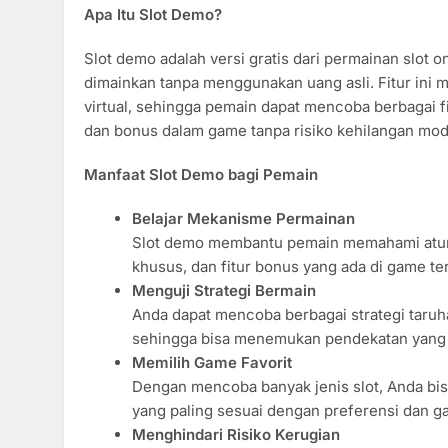
Apa Itu Slot Demo?
Slot demo adalah versi gratis dari permainan slot o
dimainkan tanpa menggunakan uang asli. Fitur ini 
virtual, sehingga pemain dapat mencoba berbagai fit
dan bonus dalam game tanpa risiko kehilangan mod
Manfaat Slot Demo bagi Pemain
Belajar Mekanisme Permainan
Slot demo membantu pemain memahami atura
khusus, dan fitur bonus yang ada di game ter
Menguji Strategi Bermain
Anda dapat mencoba berbagai strategi taruha
sehingga bisa menemukan pendekatan yang p
Memilih Game Favorit
Dengan mencoba banyak jenis slot, Anda b
yang paling sesuai dengan preferensi dan g
Menghindari Risiko Kerugian