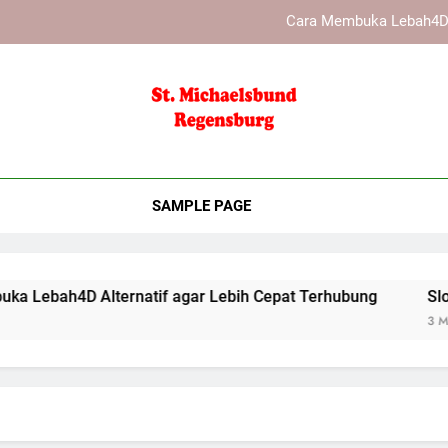
Cara Membuka Lebah4D A
Slot Lebah4D sebagai Pla
Panduan Keamanan LAE1
 Michaelsbund Regens
Tips Slot Lebah4D untuk Pen
egiatan Dan Informasi Dari Komunitas Katolik St. Michaels Bun
Cara Membuka Lebah4D A
SAMPLE PAGE
Slot Lebah4D sebagai Pla
Panduan Keamanan LAE1
Alternatif agar Lebih Cepat Terhubung
Slot Lebah4D s
3 Months Ago