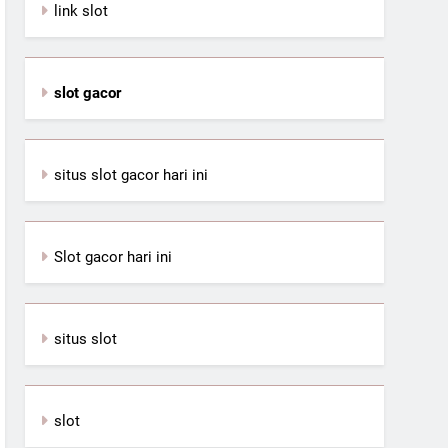
link slot
slot gacor
situs slot gacor hari ini
Slot gacor hari ini
situs slot
slot