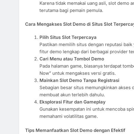
Karena tidak memakai uang asli, slot demo a
terutama bagi pemain pemula.
Cara Mengakses Slot Demo di Situs Slot Terperca
Pilih Situs Slot Terpercaya
Pastikan memilih situs dengan reputasi bai
fitur demo lengkap dari berbagai provider t
Cari Menu atau Tombol Demo
Pada halaman game, biasanya terdapat tomb
Now” untuk mengakses versi gratis.
Mainkan Slot Demo Tanpa Registrasi
Sebagian besar situs memungkinkan akses 
membuat akun terlebih dahulu.
Eksplorasi Fitur dan Gameplay
Gunakan kesempatan ini untuk mencoba spin,
memahami volatilitas game.
Tips Memanfaatkan Slot Demo dengan Efektif