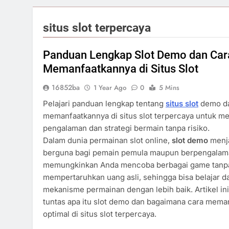
situs slot terpercaya
Panduan Lengkap Slot Demo dan Car
Memanfaatkannya di Situs Slot
16852ba
1 Year Ago
0
5 Mins
Pelajari panduan lengkap tentang
situs slot
demo da
memanfaatkannya di situs slot terpercaya untuk m
pengalaman dan strategi bermain tanpa risiko.
Dalam dunia permainan slot online,
slot demo
menja
berguna bagi pemain pemula maupun berpengalam
memungkinkan Anda mencoba berbagai game tanp
mempertaruhkan uang asli, sehingga bisa belajar 
mekanisme permainan dengan lebih baik. Artikel i
tuntas apa itu slot demo dan bagaimana cara mema
optimal di situs slot terpercaya.