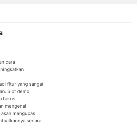
a
n cara
eningkatkan
di fitur yang sangat
an. Slot demo
a harus
dan mengenal
ni akan mengupas
nfaatkannya secara