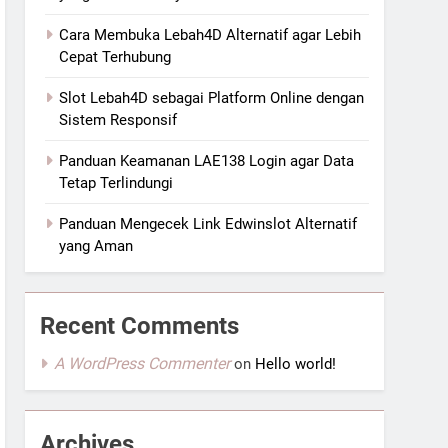
Cara Membuka Lebah4D Alternatif agar Lebih
Cepat Terhubung
Slot Lebah4D sebagai Platform Online dengan
Sistem Responsif
Panduan Keamanan LAE138 Login agar Data
Tetap Terlindungi
Panduan Mengecek Link Edwinslot Alternatif
yang Aman
Recent Comments
A WordPress Commenter
on
Hello world!
Archives