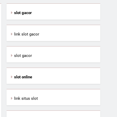
slot gacor
link slot gacor
slot gacor
slot online
link situs slot