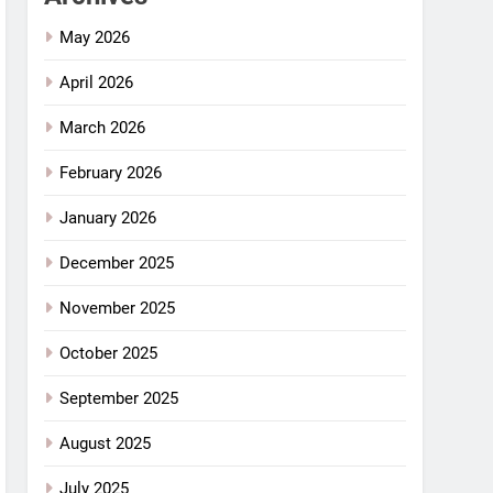
May 2026
April 2026
March 2026
February 2026
January 2026
December 2025
November 2025
October 2025
September 2025
August 2025
July 2025