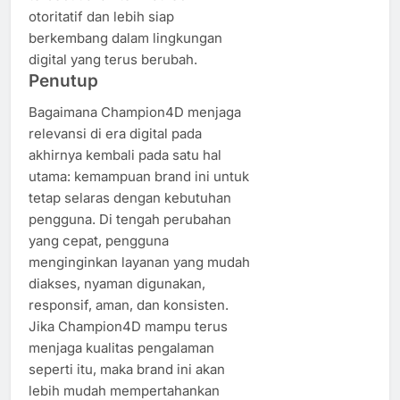
otoritatif dan lebih siap
berkembang dalam lingkungan
digital yang terus berubah.
Penutup
Bagaimana Champion4D menjaga
relevansi di era digital pada
akhirnya kembali pada satu hal
utama: kemampuan brand ini untuk
tetap selaras dengan kebutuhan
pengguna. Di tengah perubahan
yang cepat, pengguna
menginginkan layanan yang mudah
diakses, nyaman digunakan,
responsif, aman, dan konsisten.
Jika Champion4D mampu terus
menjaga kualitas pengalaman
seperti itu, maka brand ini akan
lebih mudah mempertahankan