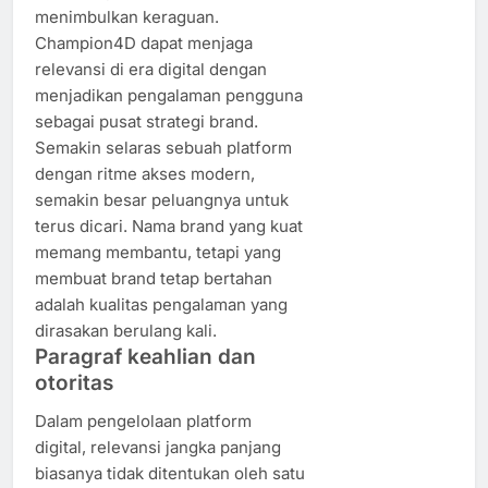
menimbulkan keraguan.
Champion4D dapat menjaga
relevansi di era digital dengan
menjadikan pengalaman pengguna
sebagai pusat strategi brand.
Semakin selaras sebuah platform
dengan ritme akses modern,
semakin besar peluangnya untuk
terus dicari. Nama brand yang kuat
memang membantu, tetapi yang
membuat brand tetap bertahan
adalah kualitas pengalaman yang
dirasakan berulang kali.
Paragraf keahlian dan
otoritas
Dalam pengelolaan platform
digital, relevansi jangka panjang
biasanya tidak ditentukan oleh satu