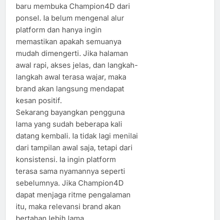
baru membuka Champion4D dari
ponsel. Ia belum mengenal alur
platform dan hanya ingin
memastikan apakah semuanya
mudah dimengerti. Jika halaman
awal rapi, akses jelas, dan langkah-
langkah awal terasa wajar, maka
brand akan langsung mendapat
kesan positif.
Sekarang bayangkan pengguna
lama yang sudah beberapa kali
datang kembali. Ia tidak lagi menilai
dari tampilan awal saja, tetapi dari
konsistensi. Ia ingin platform
terasa sama nyamannya seperti
sebelumnya. Jika Champion4D
dapat menjaga ritme pengalaman
itu, maka relevansi brand akan
bertahan lebih lama.