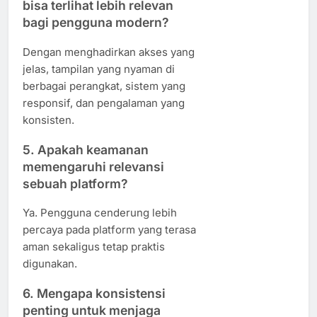
bisa terlihat lebih relevan
bagi pengguna modern?
Dengan menghadirkan akses yang
jelas, tampilan yang nyaman di
berbagai perangkat, sistem yang
responsif, dan pengalaman yang
konsisten.
5. Apakah keamanan
memengaruhi relevansi
sebuah platform?
Ya. Pengguna cenderung lebih
percaya pada platform yang terasa
aman sekaligus tetap praktis
digunakan.
6. Mengapa konsistensi
penting untuk menjaga