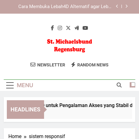
Skip
Slot Lebah4D sebagai Platform Online dengan
to
Sistem Responsif
content
Panduan Keamanan LAE138 Login agar Data
Tetap Terlindungi
Tips Slot Lebah4D untuk Pengalaman Akses yang
Stabil dan Nyaman
Cara Membuka Lebah4D Alternatif agar Lebih
Cepat Terhubung
St.
Jelajahi Kegiatan Dan Informasi Dari
Slot Lebah4D sebagai Platform Online dengan
NEWSLETTER
RANDOM NEWS
Sistem Responsif
Michaelsbund
Komunitas Katolik St. Michaels Bund Di
Panduan Keamanan LAE138 Login agar Data
Regensburg.
Tetap Terlindungi
Regensburg
MENU
ps Slot Lebah4D untuk Pengalaman Akses yang Stabil dan Ny
HEADLINES
Months Ago
Home
sistem responsif