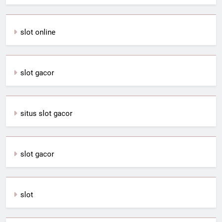
slot online
slot gacor
situs slot gacor
slot gacor
slot