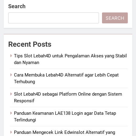
Search
SEARCH
Recent Posts
Tips Slot Lebah4D untuk Pengalaman Akses yang Stabil
dan Nyaman
Cara Membuka Lebah4D Alternatif agar Lebih Cepat
Terhubung
Slot Lebah4D sebagai Platform Online dengan Sistem
Responsif
Panduan Keamanan LAE138 Login agar Data Tetap
Terlindungi
Panduan Mengecek Link Edwinslot Alternatif yang