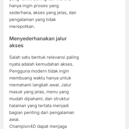
hanya ingin proses yang
sederhana, akses yang jelas, dan
pengalaman yang tidak
merepotkan.
Menyederhanakan jalur
akses
Salah satu bentuk relevansi paling
nyata adalah kemudahan akses.
Pengguna modern tidak ingin
membuang waktu hanya untuk
memahami langkah awal. Jalur
masuk yang jelas, menu yang
mudah dipahami, dan struktur
halaman yang tertata menjadi
bagian penting dari pengalaman
awal.
Champion4D dapat menjaga