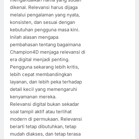
dikenal. Relevansi harus dijaga
melalui pengalaman yang nyata,
konsisten, dan sesuai dengan
kebutuhan pengguna masa kini.
Inilah alasan mengapa
pembahasan tentang bagaimana
Champion4D menjaga relevansi di
era digital menjadi penting.
Pengguna sekarang lebih kritis,
lebih cepat membandingkan
layanan, dan lebih peka terhadap
detail kecil yang memengaruhi
kenyamanan mereka.
Relevansi digital bukan sekadar
soal tampil aktif atau terlihat
modern di permukaan. Relevansi
berarti tetap dibutuhkan, tetap
mudah diakses, dan tetap terasa