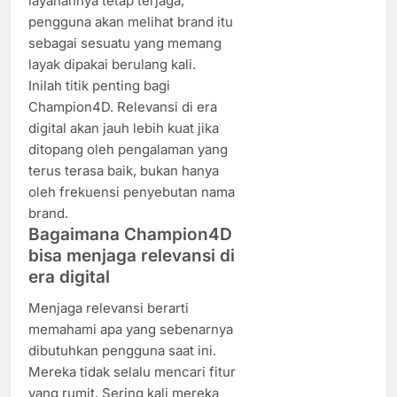
layanannya tetap terjaga,
pengguna akan melihat brand itu
sebagai sesuatu yang memang
layak dipakai berulang kali.
Inilah titik penting bagi
Champion4D. Relevansi di era
digital akan jauh lebih kuat jika
ditopang oleh pengalaman yang
terus terasa baik, bukan hanya
oleh frekuensi penyebutan nama
brand.
Bagaimana Champion4D
bisa menjaga relevansi di
era digital
Menjaga relevansi berarti
memahami apa yang sebenarnya
dibutuhkan pengguna saat ini.
Mereka tidak selalu mencari fitur
yang rumit. Sering kali mereka