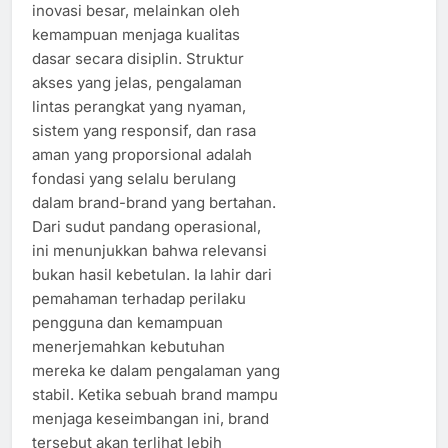
inovasi besar, melainkan oleh
kemampuan menjaga kualitas
dasar secara disiplin. Struktur
akses yang jelas, pengalaman
lintas perangkat yang nyaman,
sistem yang responsif, dan rasa
aman yang proporsional adalah
fondasi yang selalu berulang
dalam brand-brand yang bertahan.
Dari sudut pandang operasional,
ini menunjukkan bahwa relevansi
bukan hasil kebetulan. Ia lahir dari
pemahaman terhadap perilaku
pengguna dan kemampuan
menerjemahkan kebutuhan
mereka ke dalam pengalaman yang
stabil. Ketika sebuah brand mampu
menjaga keseimbangan ini, brand
tersebut akan terlihat lebih