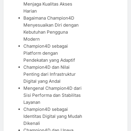
Menjaga Kualitas Akses
Harian
Bagaimana Champion4D
Menyesuaikan Diri dengan
Kebutuhan Pengguna
Modern
Champion4D sebagai
Platform dengan
Pendekatan yang Adaptif
Champion4D dan Nilai
Penting dari Infrastruktur
Digital yang Andal
Mengenal Champion4D dari
Sisi Performa dan Stabilitas
Layanan
Champion4D sebagai
Identitas Digital yang Mudah
Dikenali
Champion4D dan Upaya