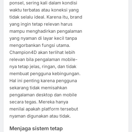
ponsel, sering kali dalam kondisi
waktu terbatas atau koneksi yang
tidak selalu ideal. Karena itu, brand
yang ingin tetap relevan harus
mampu menghadirkan pengalaman
yang nyaman di layar kecil tanpa
mengorbankan fungsi utama.
Champion4D akan terlihat lebih
relevan bila pengalaman mobile-
nya tetap jelas, ringan, dan tidak
membuat pengguna kebingungan.
Hal ini penting karena pengguna
sekarang tidak memisahkan
pengalaman desktop dan mobile
secara tegas. Mereka hanya
menilai apakah platform tersebut
nyaman digunakan atau tidak.
Menjaga sistem tetap