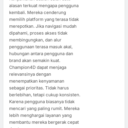
alasan terkuat mengapa pengguna
kembali. Mereka cenderung
memilih platform yang terasa tidak
merepotkan. Jika navigasi mudah
dipahami, proses akses tidak
membingungkan, dan alur
penggunaan terasa masuk akal,
hubungan antara pengguna dan
brand akan semakin kuat.
Champion4D dapat menjaga
relevansinya dengan
menempatkan kenyamanan
sebagai prioritas. Tidak harus
berlebihan, tetapi cukup konsisten.
Karena pengguna biasanya tidak
mencari yang paling rumit. Mereka
lebih menghargai layanan yang
membantu mereka bergerak cepat