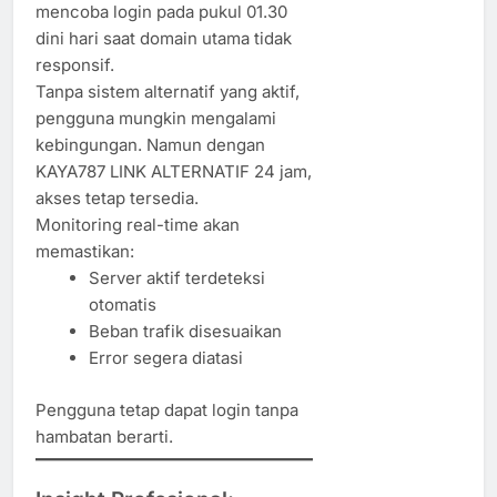
mencoba login pada pukul 01.30
dini hari saat domain utama tidak
responsif.
Tanpa sistem alternatif yang aktif,
pengguna mungkin mengalami
kebingungan. Namun dengan
KAYA787 LINK ALTERNATIF 24 jam,
akses tetap tersedia.
Monitoring real-time akan
memastikan:
Server aktif terdeteksi
otomatis
Beban trafik disesuaikan
Error segera diatasi
Pengguna tetap dapat login tanpa
hambatan berarti.