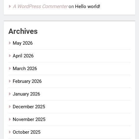
A WordPress Commenter
on
Hello world!
Archives
May 2026
April 2026
March 2026
February 2026
January 2026
December 2025
November 2025
October 2025