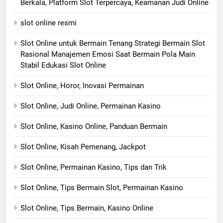
Berkala, Platform Slot Terpercaya, Keamanan Judi Online
slot online resmi
Slot Online untuk Bermain Tenang Strategi Bermain Slot
Rasional Manajemen Emosi Saat Bermain Pola Main
Stabil Edukasi Slot Online
Slot Online, Horor, Inovasi Permainan
Slot Online, Judi Online, Permainan Kasino
Slot Online, Kasino Online, Panduan Bermain
Slot Online, Kisah Pemenang, Jackpot
Slot Online, Permainan Kasino, Tips dan Trik
Slot Online, Tips Bermain Slot, Permainan Kasino
Slot Online, Tips Bermain, Kasino Online