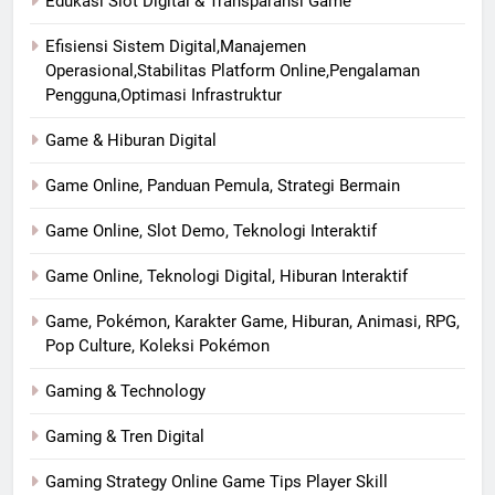
Edukasi Slot Digital & Transparansi Game
Efisiensi Sistem Digital,Manajemen
Operasional,Stabilitas Platform Online,Pengalaman
Pengguna,Optimasi Infrastruktur
Game & Hiburan Digital
Game Online, Panduan Pemula, Strategi Bermain
Game Online, Slot Demo, Teknologi Interaktif
Game Online, Teknologi Digital, Hiburan Interaktif
Game, Pokémon, Karakter Game, Hiburan, Animasi, RPG,
Pop Culture, Koleksi Pokémon
Gaming & Technology
Gaming & Tren Digital
Gaming Strategy Online Game Tips Player Skill