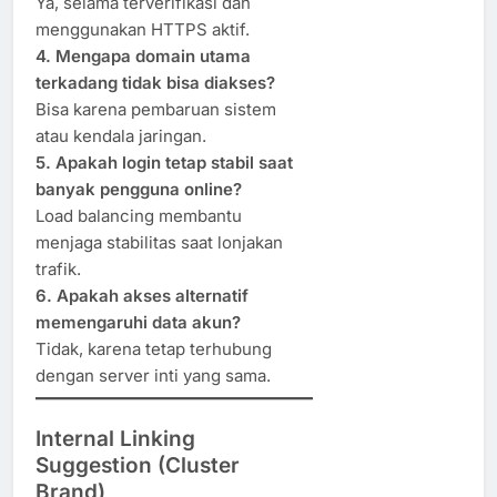
Ya, selama terverifikasi dan
menggunakan HTTPS aktif.
4. Mengapa domain utama
terkadang tidak bisa diakses?
Bisa karena pembaruan sistem
atau kendala jaringan.
5. Apakah login tetap stabil saat
banyak pengguna online?
Load balancing membantu
menjaga stabilitas saat lonjakan
trafik.
6. Apakah akses alternatif
memengaruhi data akun?
Tidak, karena tetap terhubung
dengan server inti yang sama.
Internal Linking
Suggestion (Cluster
Brand)