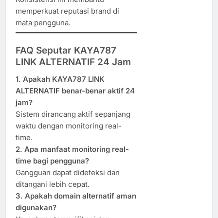
memperkuat reputasi brand di
mata pengguna.
FAQ Seputar KAYA787
LINK ALTERNATIF 24 Jam
1. Apakah KAYA787 LINK
ALTERNATIF benar-benar aktif 24
jam?
Sistem dirancang aktif sepanjang
waktu dengan monitoring real-
time.
2. Apa manfaat monitoring real-
time bagi pengguna?
Gangguan dapat dideteksi dan
ditangani lebih cepat.
3. Apakah domain alternatif aman
digunakan?