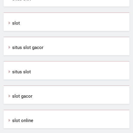
slot
situs slot gacor
situs slot
slot gacor
slot online