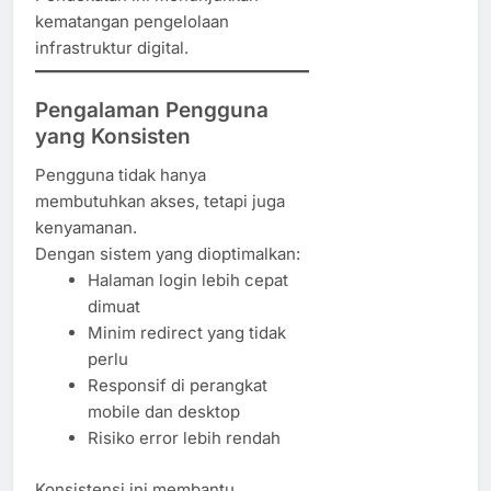
kematangan pengelolaan
infrastruktur digital.
Pengalaman Pengguna
yang Konsisten
Pengguna tidak hanya
membutuhkan akses, tetapi juga
kenyamanan.
Dengan sistem yang dioptimalkan:
Halaman login lebih cepat
dimuat
Minim redirect yang tidak
perlu
Responsif di perangkat
mobile dan desktop
Risiko error lebih rendah
Konsistensi ini membantu