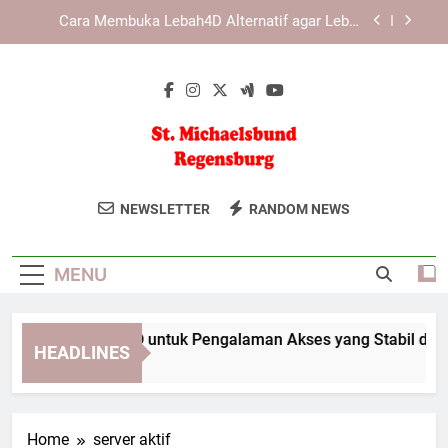
Skip
Slot Lebah4D sebagai Platform Online dengan
to
Sistem Responsif
content
Panduan Keamanan LAE138 Login agar Data
Tetap Terlindungi
Tips Slot Lebah4D untuk Pengalaman Akses yang
Stabil dan Nyaman
Cara Membuka Lebah4D Alternatif agar Lebih
Cepat Terhubung
St.
Jelajahi Kegiatan Dan Informasi Dari
Slot Lebah4D sebagai Platform Online dengan
NEWSLETTER
RANDOM NEWS
Sistem Responsif
Michaelsbund
Komunitas Katolik St. Michaels Bund Di
Panduan Keamanan LAE138 Login agar Data
Regensburg.
Tetap Terlindungi
Regensburg
MENU
ps Slot Lebah4D untuk Pengalaman Akses yang Stabil dan N
HEADLINES
Months Ago
Home
server aktif