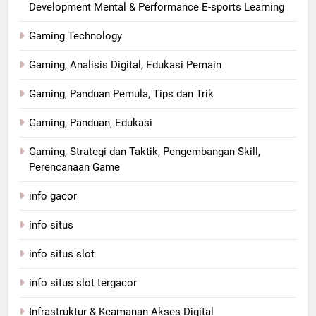
Development Mental & Performance E-sports Learning
Gaming Technology
Gaming, Analisis Digital, Edukasi Pemain
Gaming, Panduan Pemula, Tips dan Trik
Gaming, Panduan, Edukasi
Gaming, Strategi dan Taktik, Pengembangan Skill,
Perencanaan Game
info gacor
info situs
info situs slot
info situs slot tergacor
Infrastruktur & Keamanan Akses Digital