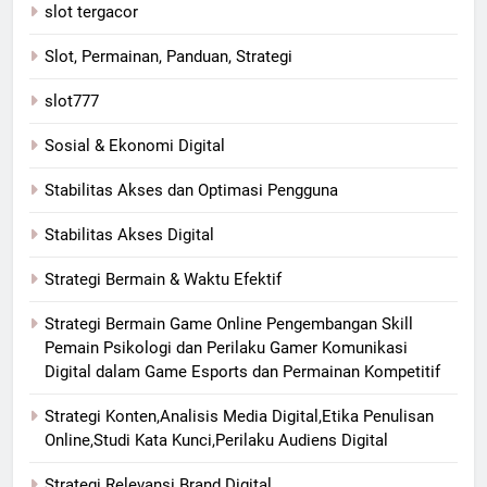
slot tergacor
Slot, Permainan, Panduan, Strategi
slot777
Sosial & Ekonomi Digital
Stabilitas Akses dan Optimasi Pengguna
Stabilitas Akses Digital
Strategi Bermain & Waktu Efektif
Strategi Bermain Game Online Pengembangan Skill
Pemain Psikologi dan Perilaku Gamer Komunikasi
Digital dalam Game Esports dan Permainan Kompetitif
Strategi Konten,Analisis Media Digital,Etika Penulisan
Online,Studi Kata Kunci,Perilaku Audiens Digital
Strategi Relevansi Brand Digital