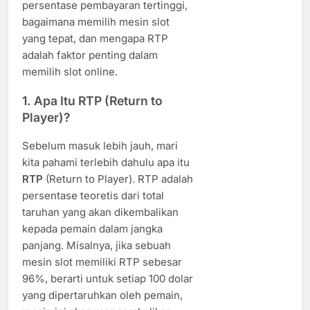
persentase pembayaran tertinggi,
bagaimana memilih mesin slot
yang tepat, dan mengapa RTP
adalah faktor penting dalam
memilih slot online.
1.
Apa Itu RTP (Return to
Player)?
Sebelum masuk lebih jauh, mari
kita pahami terlebih dahulu apa itu
RTP
(Return to Player). RTP adalah
persentase teoretis dari total
taruhan yang akan dikembalikan
kepada pemain dalam jangka
panjang. Misalnya, jika sebuah
mesin slot memiliki RTP sebesar
96%, berarti untuk setiap 100 dolar
yang dipertaruhkan oleh pemain,