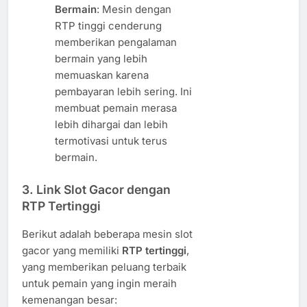
Bermain
: Mesin dengan
RTP tinggi cenderung
memberikan pengalaman
bermain yang lebih
memuaskan karena
pembayaran lebih sering. Ini
membuat pemain merasa
lebih dihargai dan lebih
termotivasi untuk terus
bermain.
3.
Link Slot Gacor dengan
RTP Tertinggi
Berikut adalah beberapa mesin slot
gacor yang memiliki
RTP tertinggi
,
yang memberikan peluang terbaik
untuk pemain yang ingin meraih
kemenangan besar: