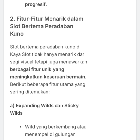
progresif
.
2.
Fitur-Fitur Menarik dalam
Slot Bertema Peradaban
Kuno
Slot bertema peradaban kuno di
Kaya Slot tidak hanya menarik dari
segi visual tetapi juga menawarkan
berbagai fitur unik yang
meningkatkan keseruan bermain
.
Berikut beberapa fitur utama yang
sering ditemukan:
a) Expanding Wilds dan Sticky
Wilds
Wild yang berkembang atau
menempel di gulungan