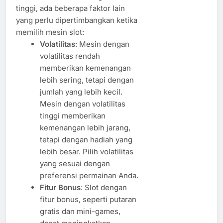
tinggi, ada beberapa faktor lain
yang perlu dipertimbangkan ketika
memilih mesin slot:
Volatilitas
: Mesin dengan
volatilitas rendah
memberikan kemenangan
lebih sering, tetapi dengan
jumlah yang lebih kecil.
Mesin dengan volatilitas
tinggi memberikan
kemenangan lebih jarang,
tetapi dengan hadiah yang
lebih besar. Pilih volatilitas
yang sesuai dengan
preferensi permainan Anda.
Fitur Bonus
: Slot dengan
fitur bonus, seperti putaran
gratis dan mini-games,