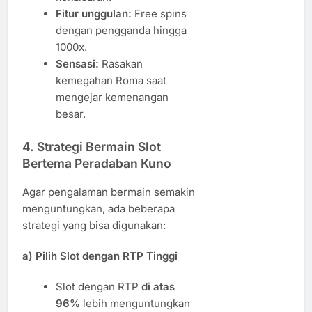
Fitur unggulan:
Free spins
dengan pengganda hingga
1000x.
Sensasi:
Rasakan
kemegahan Roma saat
mengejar kemenangan
besar.
4.
Strategi Bermain Slot
Bertema Peradaban Kuno
Agar pengalaman bermain semakin
menguntungkan, ada beberapa
strategi yang bisa digunakan:
a) Pilih Slot dengan RTP Tinggi
Slot dengan RTP
di atas
96%
lebih menguntungkan