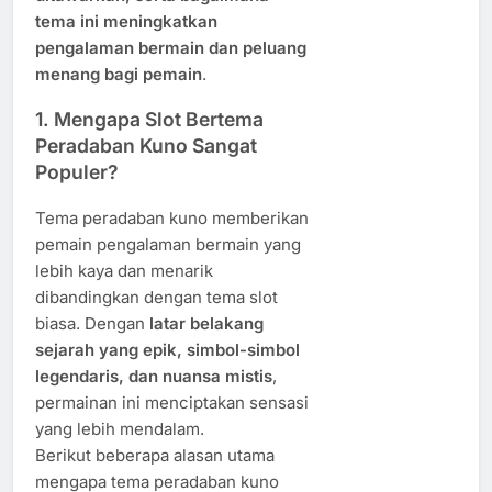
tema ini meningkatkan
pengalaman bermain dan peluang
menang bagi pemain
.
1.
Mengapa Slot Bertema
Peradaban Kuno Sangat
Populer?
Tema peradaban kuno memberikan
pemain pengalaman bermain yang
lebih kaya dan menarik
dibandingkan dengan tema slot
biasa. Dengan
latar belakang
sejarah yang epik, simbol-simbol
legendaris, dan nuansa mistis
,
permainan ini menciptakan sensasi
yang lebih mendalam.
Berikut beberapa alasan utama
mengapa tema peradaban kuno