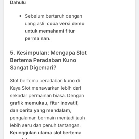
Dahulu
Sebelum bertaruh dengan
uang asli,
coba versi demo
untuk memahami fitur
permainan
.
5.
Kesimpulan: Mengapa Slot
Bertema Peradaban Kuno
Sangat Digemari?
Slot bertema peradaban kuno di
Kaya Slot menawarkan lebih dari
sekadar permainan biasa. Dengan
grafik memukau, fitur inovatif,
dan cerita yang mendalam
,
pengalaman bermain menjadi jauh
lebih seru dan penuh tantangan.
Keunggulan utama slot bertema