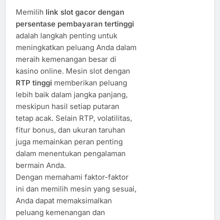
Memilih
link slot gacor dengan
persentase pembayaran tertinggi
adalah langkah penting untuk
meningkatkan peluang Anda dalam
meraih kemenangan besar di
kasino online. Mesin slot dengan
RTP tinggi
memberikan peluang
lebih baik dalam jangka panjang,
meskipun hasil setiap putaran
tetap acak. Selain RTP, volatilitas,
fitur bonus, dan ukuran taruhan
juga memainkan peran penting
dalam menentukan pengalaman
bermain Anda.
Dengan memahami faktor-faktor
ini dan memilih mesin yang sesuai,
Anda dapat memaksimalkan
peluang kemenangan dan