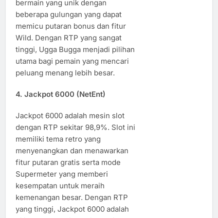
bermain yang unik dengan
beberapa gulungan yang dapat
memicu putaran bonus dan fitur
Wild. Dengan RTP yang sangat
tinggi, Ugga Bugga menjadi pilihan
utama bagi pemain yang mencari
peluang menang lebih besar.
4. Jackpot 6000 (NetEnt)
Jackpot 6000 adalah mesin slot
dengan RTP sekitar 98,9%. Slot ini
memiliki tema retro yang
menyenangkan dan menawarkan
fitur putaran gratis serta mode
Supermeter yang memberi
kesempatan untuk meraih
kemenangan besar. Dengan RTP
yang tinggi, Jackpot 6000 adalah