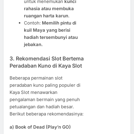
untuk menemukan
kunci
rahasia atau membuka
ruangan harta karun
.
Contoh:
Memilih pintu di
kuil Maya yang berisi
hadiah tersembunyi atau
jebakan.
3.
Rekomendasi Slot Bertema
Peradaban Kuno di Kaya Slot
Beberapa permainan slot
peradaban kuno paling populer di
Kaya Slot menawarkan
pengalaman bermain yang penuh
petualangan dan hadiah besar.
Berikut beberapa rekomendasinya:
a) Book of Dead (Play’n GO)