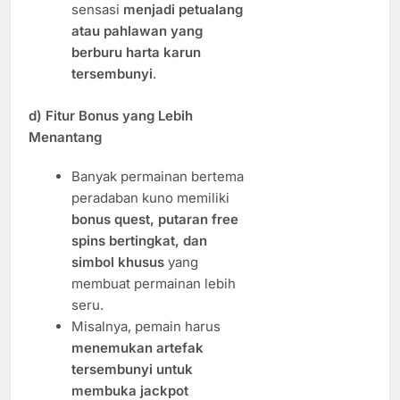
sensasi
menjadi petualang
atau pahlawan yang
berburu harta karun
tersembunyi
.
d) Fitur Bonus yang Lebih
Menantang
Banyak permainan bertema
peradaban kuno memiliki
bonus quest, putaran free
spins bertingkat, dan
simbol khusus
yang
membuat permainan lebih
seru.
Misalnya, pemain harus
menemukan artefak
tersembunyi untuk
membuka jackpot