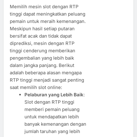
Memilih mesin slot dengan RTP
tinggi dapat meningkatkan peluang
pemain untuk meraih kemenangan.
Meskipun hasil setiap putaran
bersifat acak dan tidak dapat
diprediksi, mesin dengan RTP
tinggi cenderung memberikan
pengembalian yang lebih baik
dalam jangka panjang. Berikut
adalah beberapa alasan mengapa
RTP tinggi menjadi sangat penting
saat memilih slot online:
Pelaburan yang Lebih Baik
:
Slot dengan RTP tinggi
memberi pemain peluang
untuk mendapatkan lebih
banyak kemenangan dengan
jumlah taruhan yang lebih