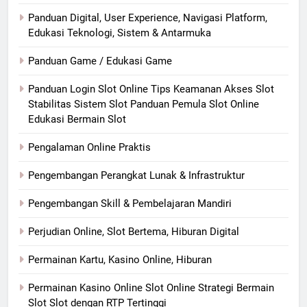
Panduan Digital, User Experience, Navigasi Platform,
Edukasi Teknologi, Sistem & Antarmuka
Panduan Game / Edukasi Game
Panduan Login Slot Online Tips Keamanan Akses Slot
Stabilitas Sistem Slot Panduan Pemula Slot Online
Edukasi Bermain Slot
Pengalaman Online Praktis
Pengembangan Perangkat Lunak & Infrastruktur
Pengembangan Skill & Pembelajaran Mandiri
Perjudian Online, Slot Bertema, Hiburan Digital
Permainan Kartu, Kasino Online, Hiburan
Permainan Kasino Online Slot Online Strategi Bermain
Slot Slot dengan RTP Tertinggi