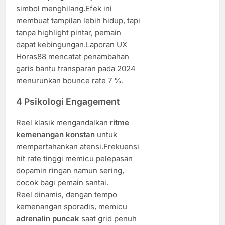
simbol menghilang.Efek ini
membuat tampilan lebih hidup, tapi
tanpa highlight pintar, pemain
dapat kebingungan.Laporan UX
Horas88 mencatat penambahan
garis bantu transparan pada 2024
menurunkan bounce rate 7 %.
4 Psikologi Engagement
Reel klasik mengandalkan
ritme
kemenangan konstan
untuk
mempertahankan atensi.Frekuensi
hit rate tinggi memicu pelepasan
dopamin ringan namun sering,
cocok bagi pemain santai.
Reel dinamis, dengan tempo
kemenangan sporadis, memicu
adrenalin puncak
saat grid penuh