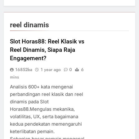
reel dinamis
Slot Horas88: Reel Klasik vs
Reel Dinamis, Siapa Raja
Engagement?
16852ba
1 year ago
0
6
mins
Analisis 600+ kata mengenai
perbandingan reel klasik dan reel
dinamis pada Slot
Horas88.Mengulas mekanika,
volatilitas, UX, serta bagaimana
kedua pendekatan memengaruhi
keterlibatan pemain.
Sebagian besar pemain mengenal