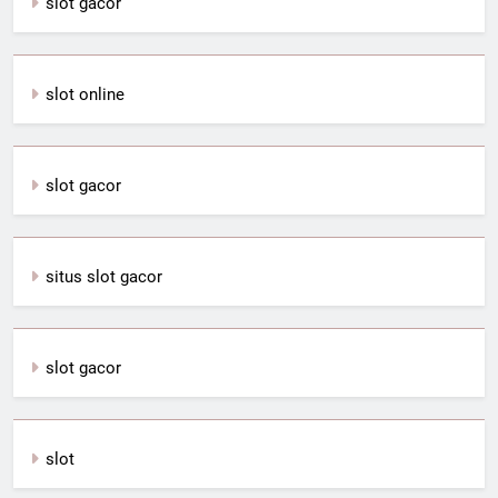
slot gacor
slot online
slot gacor
situs slot gacor
slot gacor
slot