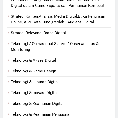
Digital dalam Game Esports dan Permainan Kompetitif
Strategi Konten,Analisis Media Digital,Etika Penulisan
Online,Studi Kata Kunci,Perilaku Audiens Digital
Strategi Relevansi Brand Digital
Teknologi / Operasional Sistem / Observabilitas &
Monitoring
Teknologi & Akses Digital
Teknologi & Game Design
Teknologi & Hiburan Digital
Teknologi & Inovasi Digital
Teknologi & Keamanan Digital
Teknologi & Keamanan Pengguna