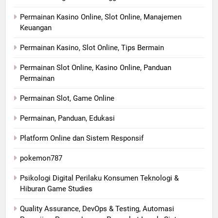
Permainan Kasino Online, Slot Online, Manajemen
Keuangan
Permainan Kasino, Slot Online, Tips Bermain
Permainan Slot Online, Kasino Online, Panduan
Permainan
Permainan Slot, Game Online
Permainan, Panduan, Edukasi
Platform Online dan Sistem Responsif
pokemon787
Psikologi Digital Perilaku Konsumen Teknologi &
Hiburan Game Studies
Quality Assurance, DevOps & Testing, Automasi