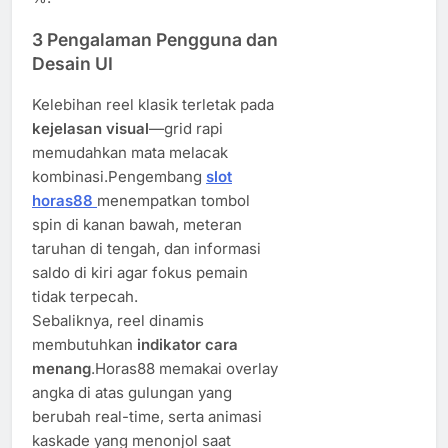
3 Pengalaman Pengguna dan
Desain UI
Kelebihan reel klasik terletak pada
kejelasan visual
—grid rapi
memudahkan mata melacak
kombinasi.Pengembang
slot
horas88
menempatkan tombol
spin di kanan bawah, meteran
taruhan di tengah, dan informasi
saldo di kiri agar fokus pemain
tidak terpecah.
Sebaliknya, reel dinamis
membutuhkan
indikator cara
menang
.Horas88 memakai overlay
angka di atas gulungan yang
berubah real-time, serta animasi
kaskade yang menonjol saat