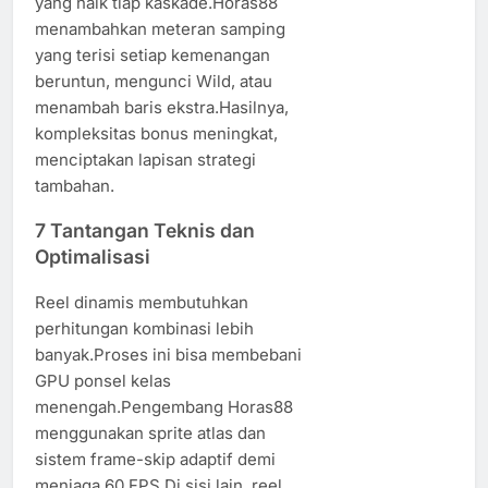
yang naik tiap kaskade.Horas88
menambahkan meteran samping
yang terisi setiap kemenangan
beruntun, mengunci Wild, atau
menambah baris ekstra.Hasilnya,
kompleksitas bonus meningkat,
menciptakan lapisan strategi
tambahan.
7 Tantangan Teknis dan
Optimalisasi
Reel dinamis membutuhkan
perhitungan kombinasi lebih
banyak.Proses ini bisa membebani
GPU ponsel kelas
menengah.Pengembang Horas88
menggunakan sprite atlas dan
sistem frame-skip adaptif demi
menjaga 60 FPS.Di sisi lain, reel