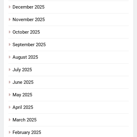
December 2025
November 2025
October 2025
September 2025
August 2025
July 2025
June 2025
May 2025
April 2025
March 2025
February 2025