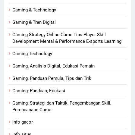
Gaming & Technology
Gaming & Tren Digital
Gaming Strategy Online Game Tips Player Skill
Development Mental & Performance E-sports Learning
Gaming Technology
Gaming, Analisis Digital, Edukasi Pemain
Gaming, Panduan Pemula, Tips dan Trik
Gaming, Panduan, Edukasi
Gaming, Strategi dan Taktik, Pengembangan Skill,
Perencanaan Game
info gacor
info situs