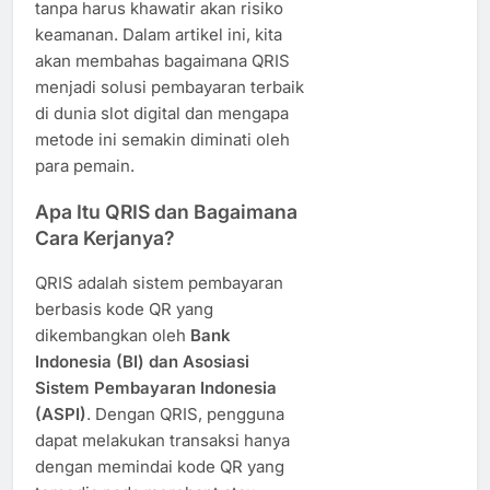
tanpa harus khawatir akan risiko
keamanan. Dalam artikel ini, kita
akan membahas bagaimana QRIS
menjadi solusi pembayaran terbaik
di dunia slot digital dan mengapa
metode ini semakin diminati oleh
para pemain.
Apa Itu QRIS dan Bagaimana
Cara Kerjanya?
QRIS adalah sistem pembayaran
berbasis kode QR yang
dikembangkan oleh
Bank
Indonesia (BI) dan Asosiasi
Sistem Pembayaran Indonesia
(ASPI)
. Dengan QRIS, pengguna
dapat melakukan transaksi hanya
dengan memindai kode QR yang