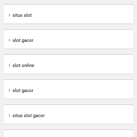
situs slot
slot gacor
slot online
slot gacor
situs slot gacor