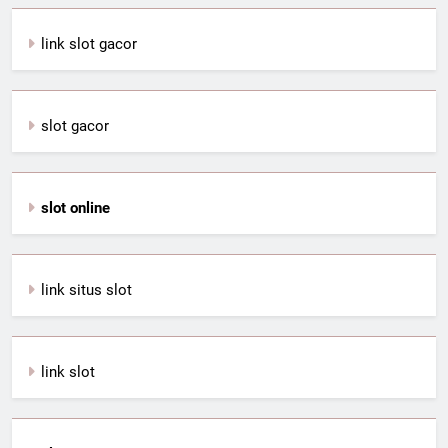
link slot gacor
slot gacor
slot online
link situs slot
link slot