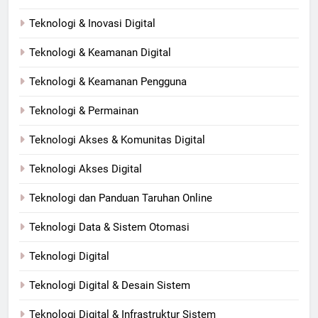
Teknologi & Inovasi Digital
Teknologi & Keamanan Digital
Teknologi & Keamanan Pengguna
Teknologi & Permainan
Teknologi Akses & Komunitas Digital
Teknologi Akses Digital
Teknologi dan Panduan Taruhan Online
Teknologi Data & Sistem Otomasi
Teknologi Digital
Teknologi Digital & Desain Sistem
Teknologi Digital & Infrastruktur Sistem