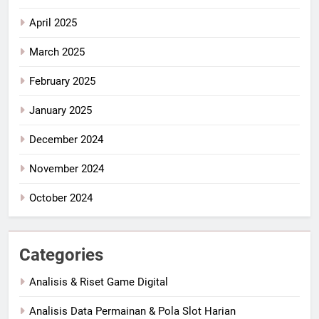
April 2025
March 2025
February 2025
January 2025
December 2024
November 2024
October 2024
Categories
Analisis & Riset Game Digital
Analisis Data Permainan & Pola Slot Harian