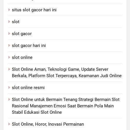
situs slot gacor hari ini
slot
slot gacor
slot gacor hari ini
slot online
Slot Online Aman, Teknologi Game, Update Server
Berkala, Platform Slot Terpercaya, Keamanan Judi Online
slot online resmi
Slot Online untuk Bermain Tenang Strategi Bermain Slot
Rasional Manajemen Emosi Saat Bermain Pola Main
Stabil Edukasi Slot Online
Slot Online, Horor, Inovasi Permainan