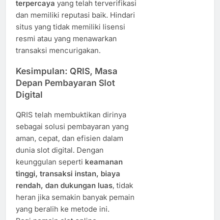
terpercaya
yang telah terverifikasi
dan memiliki reputasi baik. Hindari
situs yang tidak memiliki lisensi
resmi atau yang menawarkan
transaksi mencurigakan.
Kesimpulan: QRIS, Masa
Depan Pembayaran Slot
Digital
QRIS telah membuktikan dirinya
sebagai solusi pembayaran yang
aman, cepat, dan efisien dalam
dunia slot digital. Dengan
keunggulan seperti
keamanan
tinggi, transaksi instan, biaya
rendah, dan dukungan luas
, tidak
heran jika semakin banyak pemain
yang beralih ke metode ini.