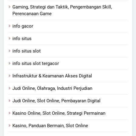
Gaming, Strategi dan Taktik, Pengembangan Skill,
Perencanaan Game
info gacor
info situs
info situs slot
info situs slot tergacor
Infrastruktur & Keamanan Akses Digital
Judi Online, Olahraga, Industri Perjudian
Judi Online, Slot Online, Pembayaran Digital
Kasino Online, Slot Online, Strategi Permainan
Kasino, Panduan Bermain, Slot Online