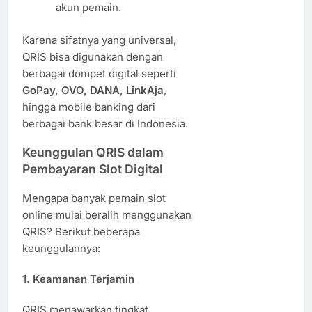
akun pemain.
Karena sifatnya yang universal,
QRIS bisa digunakan dengan
berbagai dompet digital seperti
GoPay, OVO, DANA, LinkAja
,
hingga mobile banking dari
berbagai bank besar di Indonesia.
Keunggulan QRIS dalam
Pembayaran Slot Digital
Mengapa banyak pemain slot
online mulai beralih menggunakan
QRIS? Berikut beberapa
keunggulannya:
1. Keamanan Terjamin
QRIS menawarkan tingkat