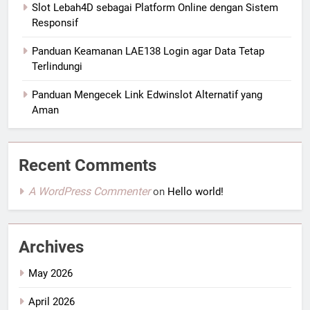
Slot Lebah4D sebagai Platform Online dengan Sistem
Responsif
Panduan Keamanan LAE138 Login agar Data Tetap
Terlindungi
Panduan Mengecek Link Edwinslot Alternatif yang
Aman
Recent Comments
A WordPress Commenter
on
Hello world!
Archives
May 2026
April 2026