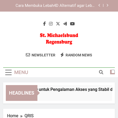
Skip
Slot Lebah4D sebagai Platform Online dengan
to
Sistem Responsif
content
Panduan Keamanan LAE138 Login agar Data
Tetap Terlindungi
Tips Slot Lebah4D untuk Pengalaman Akses yang
Stabil dan Nyaman
Cara Membuka Lebah4D Alternatif agar Lebih
Cepat Terhubung
St.
Jelajahi Kegiatan Dan Informasi Dari
Slot Lebah4D sebagai Platform Online dengan
NEWSLETTER
RANDOM NEWS
Sistem Responsif
Michaelsbund
Komunitas Katolik St. Michaels Bund Di
Panduan Keamanan LAE138 Login agar Data
Regensburg.
Tetap Terlindungi
Regensburg
MENU
ps Slot Lebah4D untuk Pengalaman Akses yang Stabil dan N
HEADLINES
Months Ago
Home
QRIS