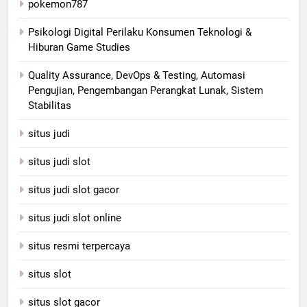
pokemon787
Psikologi Digital Perilaku Konsumen Teknologi &
Hiburan Game Studies
Quality Assurance, DevOps & Testing, Automasi
Pengujian, Pengembangan Perangkat Lunak, Sistem
Stabilitas
situs judi
situs judi slot
situs judi slot gacor
situs judi slot online
situs resmi terpercaya
situs slot
situs slot gacor