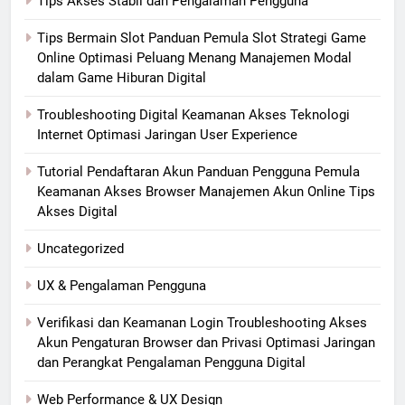
Tips Akses Stabil dan Pengalaman Pengguna
Tips Bermain Slot Panduan Pemula Slot Strategi Game
Online Optimasi Peluang Menang Manajemen Modal
dalam Game Hiburan Digital
Troubleshooting Digital Keamanan Akses Teknologi
Internet Optimasi Jaringan User Experience
Tutorial Pendaftaran Akun Panduan Pengguna Pemula
Keamanan Akses Browser Manajemen Akun Online Tips
Akses Digital
Uncategorized
UX & Pengalaman Pengguna
Verifikasi dan Keamanan Login Troubleshooting Akses
Akun Pengaturan Browser dan Privasi Optimasi Jaringan
dan Perangkat Pengalaman Pengguna Digital
Web Performance & UX Design