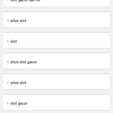
Slot gacor hari ini
situs slot
slot
situs slot gacor
situs slot
slot gacor