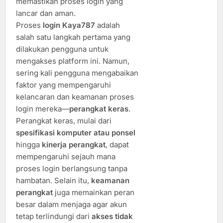
memastikan proses login yang
lancar dan aman.
Proses
login Kaya787
adalah
salah satu langkah pertama yang
dilakukan pengguna untuk
mengakses platform ini. Namun,
sering kali pengguna mengabaikan
faktor yang mempengaruhi
kelancaran dan keamanan proses
login mereka—
perangkat keras
.
Perangkat keras, mulai dari
spesifikasi komputer atau ponsel
hingga
kinerja perangkat
, dapat
mempengaruhi sejauh mana
proses login berlangsung tanpa
hambatan. Selain itu,
keamanan
perangkat
juga memainkan peran
besar dalam menjaga agar akun
tetap terlindungi dari
akses tidak