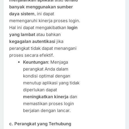
banyak menggunakan sumber
daya sistem
, ini dapat
memengaruhi kinerja proses login.
Hal ini dapat mengakibatkan
login
yang lambat
atau bahkan
kegagalan autentikasi
jika
perangkat tidak dapat menangani
proses secara efektif.
Keuntungan
: Menjaga
perangkat Anda dalam
kondisi optimal dengan
menutup aplikasi yang tidak
diperlukan dapat
meningkatkan kinerja
dan
memastikan proses login
berjalan dengan lancar.
c.
Perangkat yang Terhubung