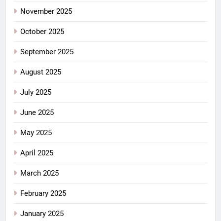
November 2025
October 2025
September 2025
August 2025
July 2025
June 2025
May 2025
April 2025
March 2025
February 2025
January 2025