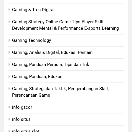
Gaming & Tren Digital
Gaming Strategy Online Game Tips Player Skill
Development Mental & Performance E-sports Learning
Gaming Technology
Gaming, Analisis Digital, Edukasi Pemain
Gaming, Panduan Pemula, Tips dan Trik
Gaming, Panduan, Edukasi
Gaming, Strategi dan Taktik, Pengembangan Skill,
Perencanaan Game
info gacor
info situs
info situs slot