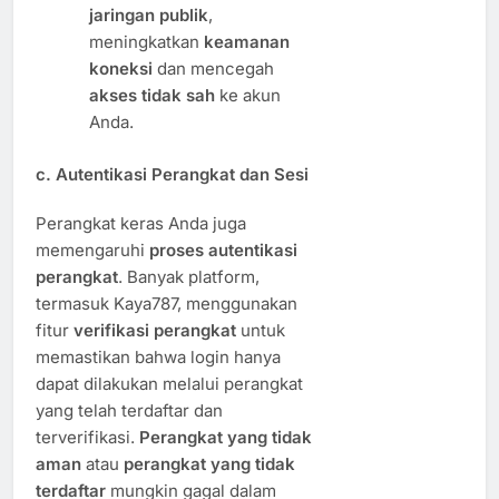
jaringan publik
,
meningkatkan
keamanan
koneksi
dan mencegah
akses tidak sah
ke akun
Anda.
c.
Autentikasi Perangkat dan Sesi
Perangkat keras Anda juga
memengaruhi
proses autentikasi
perangkat
. Banyak platform,
termasuk Kaya787, menggunakan
fitur
verifikasi perangkat
untuk
memastikan bahwa login hanya
dapat dilakukan melalui perangkat
yang telah terdaftar dan
terverifikasi.
Perangkat yang tidak
aman
atau
perangkat yang tidak
terdaftar
mungkin gagal dalam