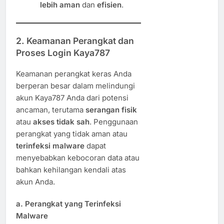
lebih aman
dan
efisien
.
2.
Keamanan Perangkat dan
Proses Login Kaya787
Keamanan perangkat keras Anda
berperan besar dalam melindungi
akun Kaya787 Anda dari potensi
ancaman, terutama
serangan fisik
atau
akses tidak sah
. Penggunaan
perangkat yang tidak aman atau
terinfeksi malware
dapat
menyebabkan kebocoran data atau
bahkan kehilangan kendali atas
akun Anda.
a.
Perangkat yang Terinfeksi
Malware