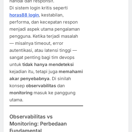
handal dan responsif.
Di sistem login kritis seperti
horas88 login
, kestabilan,
performa, dan kecepatan respon
menjadi aspek utama pengalaman
pengguna. Ketika terjadi masalah
— misalnya timeout, error
autentikasi, atau latensi tinggi —
sangat penting bagi tim devops
untuk
tidak hanya mendeteksi
kejadian itu, tetapi juga
memahami
akar penyebabnya
. Di sinilah
konsep
observabilitas
dan
monitoring
masuk ke panggung
utama.
Observabilitas vs
Monitoring: Perbedaan
Fundamental