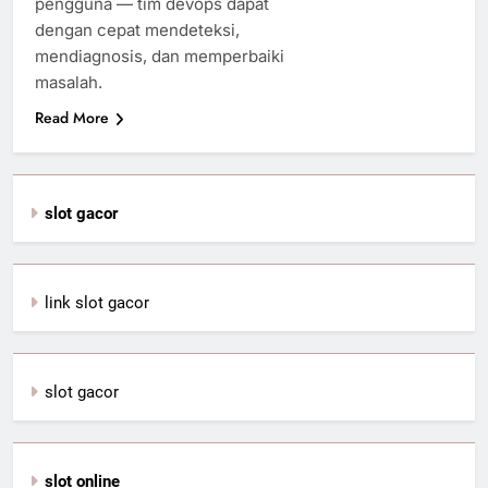
pengguna — tim devops dapat
dengan cepat mendeteksi,
mendiagnosis, dan memperbaiki
masalah.
Read More
slot gacor
link slot gacor
slot gacor
slot online