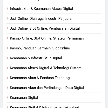
Infrastruktur & Keamanan Akses Digital
Judi Online, Olahraga, Industri Perjudian
Judi Online, Slot Online, Pembayaran Digital
Kasino Online, Slot Online, Strategi Permainan
Kasino, Panduan Bermain, Slot Online
Keamanan & Infrastruktur Digital
Keamanan Akses Digital & Teknologi Sistem
Keamanan Akun & Panduan Teknologi
Keamanan Akun dan Perlindungan Data Digital
Keamanan Digital
Keamanan Digital & Infrastruktur Teknologi