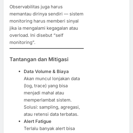
Observabilitas juga harus
memantau dirinya sendiri — sistem
monitoring harus memberi sinyal
jika ia mengalami kegagalan atau
overload. Ini disebut “self
monitoring”.
Tantangan dan Mitigasi
Data Volume & Biaya
Akan muncul lonjakan data
(log, trace) yang bisa
menjadi mahal atau
memperlambat sistem.
Solusi: sampling, agregasi,
atau retensi data terbatas.
Alert Fatigue
Terlalu banyak alert bisa