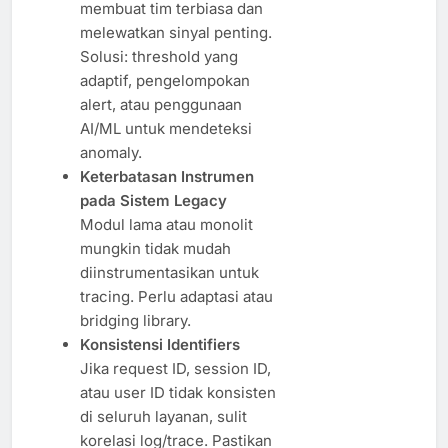
membuat tim terbiasa dan
melewatkan sinyal penting.
Solusi: threshold yang
adaptif, pengelompokan
alert, atau penggunaan
AI/ML untuk mendeteksi
anomaly.
Keterbatasan Instrumen
pada Sistem Legacy
Modul lama atau monolit
mungkin tidak mudah
diinstrumentasikan untuk
tracing. Perlu adaptasi atau
bridging library.
Konsistensi Identifiers
Jika request ID, session ID,
atau user ID tidak konsisten
di seluruh layanan, sulit
korelasi log/trace. Pastikan