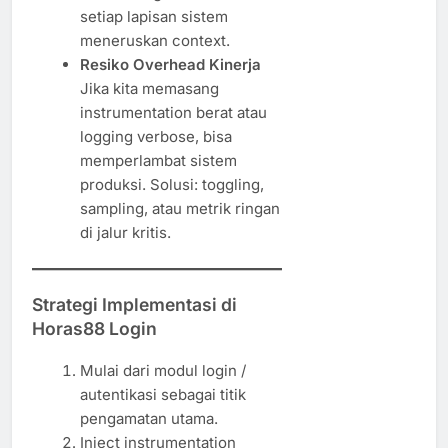
setiap lapisan sistem
meneruskan context.
Resiko Overhead Kinerja
Jika kita memasang
instrumentation berat atau
logging verbose, bisa
memperlambat sistem
produksi. Solusi: toggling,
sampling, atau metrik ringan
di jalur kritis.
Strategi Implementasi di
Horas88 Login
Mulai dari modul login /
autentikasi sebagai titik
pengamatan utama.
Inject instrumentation