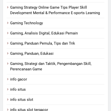
Gaming Strategy Online Game Tips Player Skill
Development Mental & Performance E-sports Learning
Gaming Technology
Gaming, Analisis Digital, Edukasi Pemain
Gaming, Panduan Pemula, Tips dan Trik
Gaming, Panduan, Edukasi
Gaming, Strategi dan Taktik, Pengembangan Skill,
Perencanaan Game
info gacor
info situs
info situs slot
info situs slot tergacor