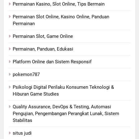
Permainan Kasino, Slot Online, Tips Bermain
Permainan Slot Online, Kasino Online, Panduan
Permainan
Permainan Slot, Game Online
Permainan, Panduan, Edukasi
Platform Online dan Sistem Responsif
pokemon787
Psikologi Digital Perilaku Konsumen Teknologi &
Hiburan Game Studies
Quality Assurance, DevOps & Testing, Automasi
Pengujian, Pengembangan Perangkat Lunak, Sistem
Stabilitas
situs judi