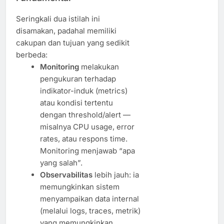
Seringkali dua istilah ini
disamakan, padahal memiliki
cakupan dan tujuan yang sedikit
berbeda:
Monitoring
melakukan
pengukuran terhadap
indikator-induk (metrics)
atau kondisi tertentu
dengan threshold/alert —
misalnya CPU usage, error
rates, atau respons time.
Monitoring menjawab “apa
yang salah”.
Observabilitas
lebih jauh: ia
memungkinkan sistem
menyampaikan data internal
(melalui logs, traces, metrik)
yang memungkinkan