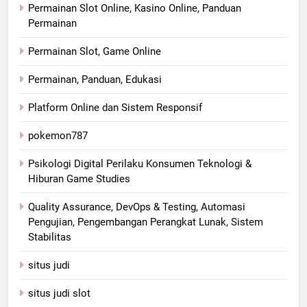
Permainan Slot Online, Kasino Online, Panduan
Permainan
Permainan Slot, Game Online
Permainan, Panduan, Edukasi
Platform Online dan Sistem Responsif
pokemon787
Psikologi Digital Perilaku Konsumen Teknologi &
Hiburan Game Studies
Quality Assurance, DevOps & Testing, Automasi
Pengujian, Pengembangan Perangkat Lunak, Sistem
Stabilitas
situs judi
situs judi slot