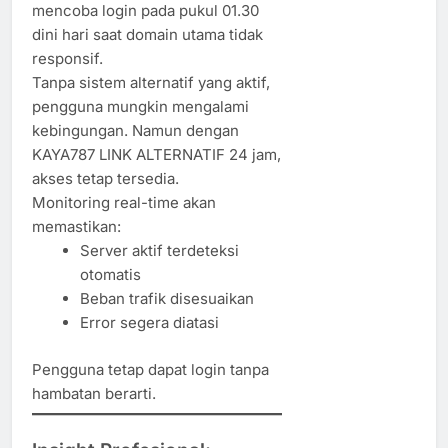
mencoba login pada pukul 01.30
dini hari saat domain utama tidak
responsif.
Tanpa sistem alternatif yang aktif,
pengguna mungkin mengalami
kebingungan. Namun dengan
KAYA787 LINK ALTERNATIF 24 jam,
akses tetap tersedia.
Monitoring real-time akan
memastikan:
Server aktif terdeteksi
otomatis
Beban trafik disesuaikan
Error segera diatasi
Pengguna tetap dapat login tanpa
hambatan berarti.