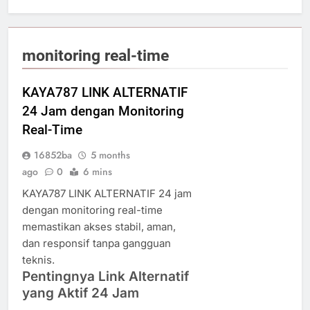
monitoring real-time
KAYA787 LINK ALTERNATIF
24 Jam dengan Monitoring
Real-Time
16852ba
5 months
ago
0
6 mins
KAYA787 LINK ALTERNATIF 24 jam
dengan monitoring real-time
memastikan akses stabil, aman,
dan responsif tanpa gangguan
teknis.
Pentingnya Link Alternatif
yang Aktif 24 Jam