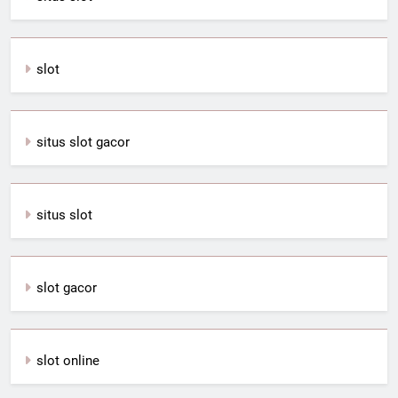
slot
situs slot gacor
situs slot
slot gacor
slot online