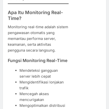
Apa Itu Monitoring Real-
Time?
Monitoring real-time adalah sistem
pengawasan otomatis yang
memantau performa server,
keamanan, serta aktivitas
pengguna secara langsung.
Fungsi Monitoring Real-Time
Mendeteksi gangguan
server lebih cepat
Mengidentifikasi lonjakan
trafik
Mencegah akses
mencurigakan
Mengoptimalkan distribusi