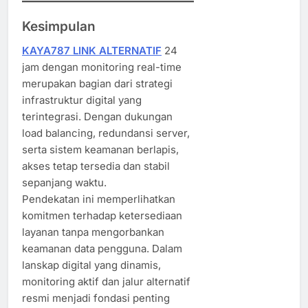
Kesimpulan
KAYA787 LINK ALTERNATIF
24
jam dengan monitoring real-time
merupakan bagian dari strategi
infrastruktur digital yang
terintegrasi. Dengan dukungan
load balancing, redundansi server,
serta sistem keamanan berlapis,
akses tetap tersedia dan stabil
sepanjang waktu.
Pendekatan ini memperlihatkan
komitmen terhadap ketersediaan
layanan tanpa mengorbankan
keamanan data pengguna. Dalam
lanskap digital yang dinamis,
monitoring aktif dan jalur alternatif
resmi menjadi fondasi penting