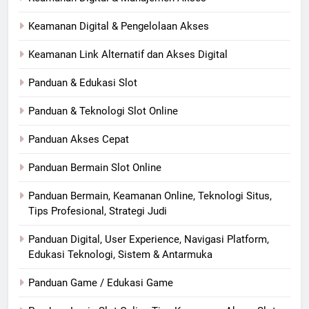
Keamanan Digital & Pengelolaan Akses
Keamanan Link Alternatif dan Akses Digital
Panduan & Edukasi Slot
Panduan & Teknologi Slot Online
Panduan Akses Cepat
Panduan Bermain Slot Online
Panduan Bermain, Keamanan Online, Teknologi Situs,
Tips Profesional, Strategi Judi
Panduan Digital, User Experience, Navigasi Platform,
Edukasi Teknologi, Sistem & Antarmuka
Panduan Game / Edukasi Game