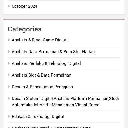
October 2024
Categories
Analisis & Riset Game Digital
Analisis Data Permainan & Pola Slot Harian
Analisis Perilaku & Teknologi Digital
Analisis Slot & Data Permainan
Desain & Pengalaman Pengguna
Desain Sistem Digital,Analisis Platform Permainan,Studi
Antarmuka Interaktif,Manajemen Visual Game
Edukasi & Teknologi Digital