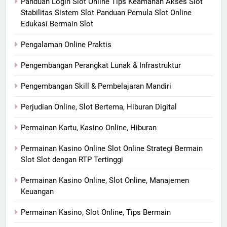
Panduan Login Slot Online Tips Keamanan Akses Slot
Stabilitas Sistem Slot Panduan Pemula Slot Online
Edukasi Bermain Slot
Pengalaman Online Praktis
Pengembangan Perangkat Lunak & Infrastruktur
Pengembangan Skill & Pembelajaran Mandiri
Perjudian Online, Slot Bertema, Hiburan Digital
Permainan Kartu, Kasino Online, Hiburan
Permainan Kasino Online Slot Online Strategi Bermain
Slot Slot dengan RTP Tertinggi
Permainan Kasino Online, Slot Online, Manajemen
Keuangan
Permainan Kasino, Slot Online, Tips Bermain