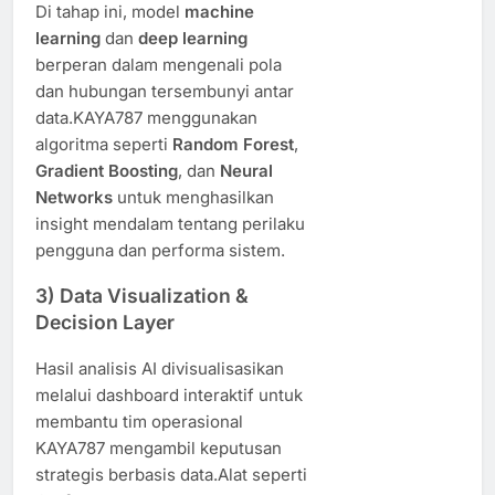
Di tahap ini, model
machine
learning
dan
deep learning
berperan dalam mengenali pola
dan hubungan tersembunyi antar
data.KAYA787 menggunakan
algoritma seperti
Random Forest
,
Gradient Boosting
, dan
Neural
Networks
untuk menghasilkan
insight mendalam tentang perilaku
pengguna dan performa sistem.
3)
Data Visualization &
Decision Layer
Hasil analisis AI divisualisasikan
melalui dashboard interaktif untuk
membantu tim operasional
KAYA787 mengambil keputusan
strategis berbasis data.Alat seperti