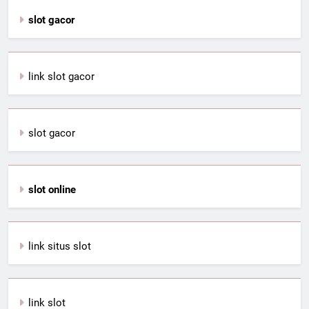
slot gacor
link slot gacor
slot gacor
slot online
link situs slot
link slot