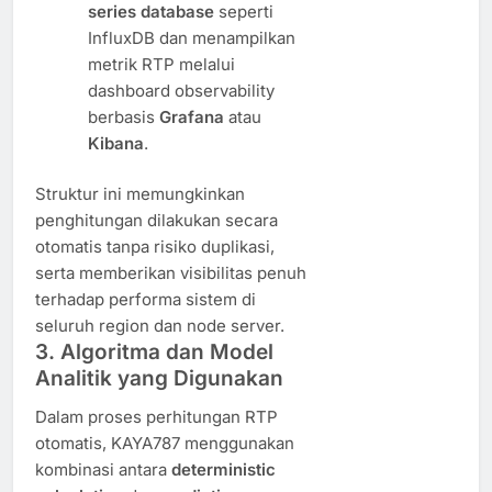
series database
seperti
InfluxDB dan menampilkan
metrik RTP melalui
dashboard observability
berbasis
Grafana
atau
Kibana
.
Struktur ini memungkinkan
penghitungan dilakukan secara
otomatis tanpa risiko duplikasi,
serta memberikan visibilitas penuh
terhadap performa sistem di
seluruh region dan node server.
3. Algoritma dan Model
Analitik yang Digunakan
Dalam proses perhitungan RTP
otomatis, KAYA787 menggunakan
kombinasi antara
deterministic