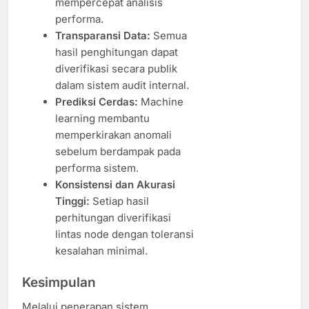
mempercepat analisis
performa.
Transparansi Data:
Semua
hasil penghitungan dapat
diverifikasi secara publik
dalam sistem audit internal.
Prediksi Cerdas:
Machine
learning membantu
memperkirakan anomali
sebelum berdampak pada
performa sistem.
Konsistensi dan Akurasi
Tinggi:
Setiap hasil
perhitungan diverifikasi
lintas node dengan toleransi
kesalahan minimal.
Kesimpulan
Melalui penerapan sistem