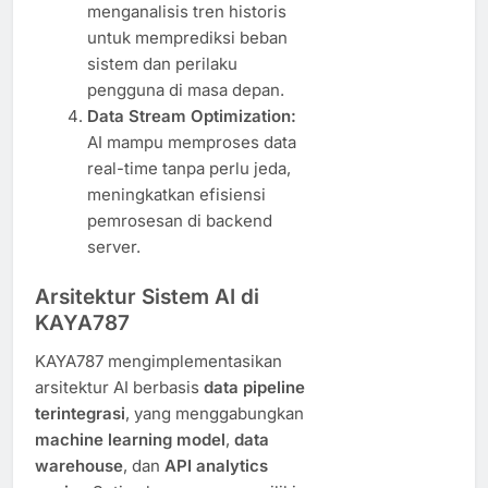
menganalisis tren historis
untuk memprediksi beban
sistem dan perilaku
pengguna di masa depan.
Data Stream Optimization:
AI mampu memproses data
real-time tanpa perlu jeda,
meningkatkan efisiensi
pemrosesan di backend
server.
Arsitektur Sistem AI di
KAYA787
KAYA787 mengimplementasikan
arsitektur AI berbasis
data pipeline
terintegrasi
, yang menggabungkan
machine learning model
,
data
warehouse
, dan
API analytics