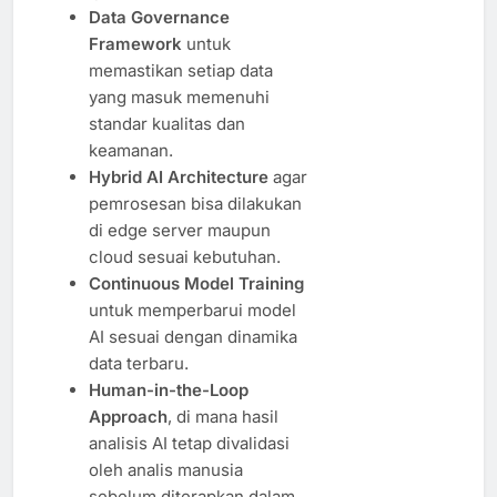
Data Governance
Framework
untuk
memastikan setiap data
yang masuk memenuhi
standar kualitas dan
keamanan.
Hybrid AI Architecture
agar
pemrosesan bisa dilakukan
di edge server maupun
cloud sesuai kebutuhan.
Continuous Model Training
untuk memperbarui model
AI sesuai dengan dinamika
data terbaru.
Human-in-the-Loop
Approach
, di mana hasil
analisis AI tetap divalidasi
oleh analis manusia
sebelum diterapkan dalam