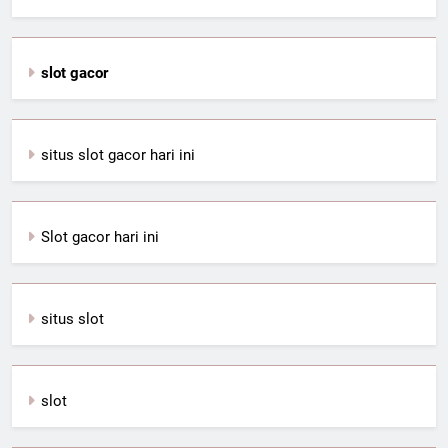
slot gacor
situs slot gacor hari ini
Slot gacor hari ini
situs slot
slot