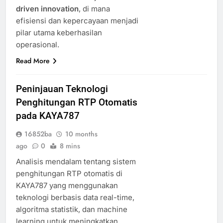
driven innovation
, di mana
efisiensi dan kepercayaan menjadi
pilar utama keberhasilan
operasional.
Read More
Peninjauan Teknologi
Penghitungan RTP Otomatis
pada KAYA787
16852ba
10 months
ago
0
8 mins
Analisis mendalam tentang sistem
penghitungan RTP otomatis di
KAYA787 yang menggunakan
teknologi berbasis data real-time,
algoritma statistik, dan machine
learning untuk meningkatkan