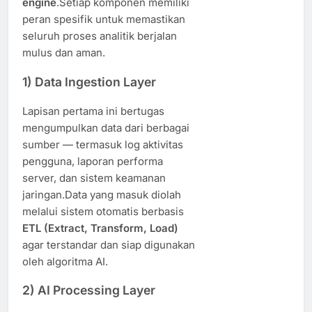
engine
.Setiap komponen memiliki
peran spesifik untuk memastikan
seluruh proses analitik berjalan
mulus dan aman.
1)
Data Ingestion Layer
Lapisan pertama ini bertugas
mengumpulkan data dari berbagai
sumber — termasuk log aktivitas
pengguna, laporan performa
server, dan sistem keamanan
jaringan.Data yang masuk diolah
melalui sistem otomatis berbasis
ETL (Extract, Transform, Load)
agar terstandar dan siap digunakan
oleh algoritma AI.
2)
AI Processing Layer