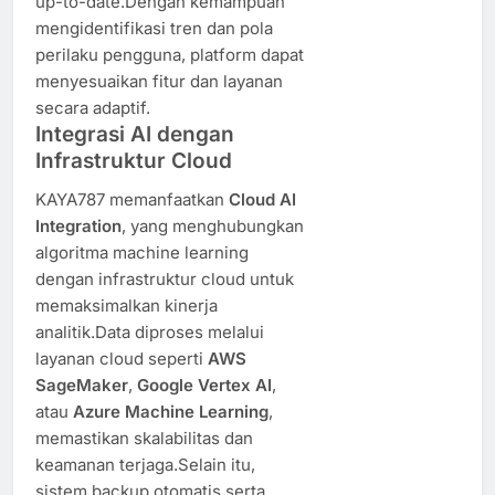
up-to-date.Dengan kemampuan
mengidentifikasi tren dan pola
perilaku pengguna, platform dapat
menyesuaikan fitur dan layanan
secara adaptif.
Integrasi AI dengan
Infrastruktur Cloud
KAYA787 memanfaatkan
Cloud AI
Integration
, yang menghubungkan
algoritma machine learning
dengan infrastruktur cloud untuk
memaksimalkan kinerja
analitik.Data diproses melalui
layanan cloud seperti
AWS
SageMaker
,
Google Vertex AI
,
atau
Azure Machine Learning
,
memastikan skalabilitas dan
keamanan terjaga.Selain itu,
sistem backup otomatis serta