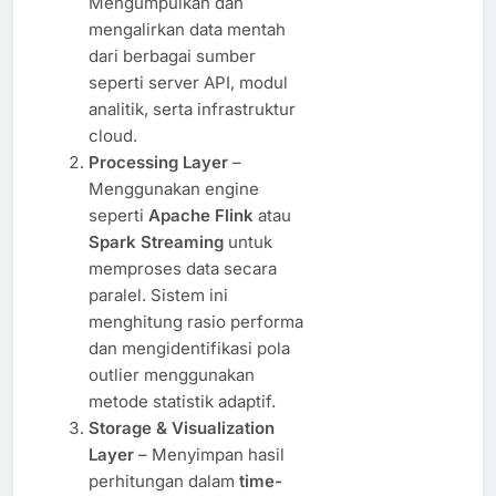
Mengumpulkan dan
mengalirkan data mentah
dari berbagai sumber
seperti server API, modul
analitik, serta infrastruktur
cloud.
Processing Layer
–
Menggunakan engine
seperti
Apache Flink
atau
Spark Streaming
untuk
memproses data secara
paralel. Sistem ini
menghitung rasio performa
dan mengidentifikasi pola
outlier menggunakan
metode statistik adaptif.
Storage & Visualization
Layer
– Menyimpan hasil
perhitungan dalam
time-