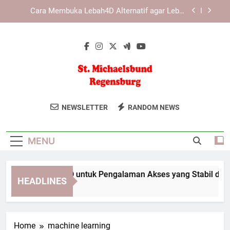
Skip
Slot Lebah4D sebagai Platform Online dengan
to
Sistem Responsif
content
Panduan Keamanan LAE138 Login agar Data
Tetap Terlindungi
Tips Slot Lebah4D untuk Pengalaman Akses yang
Stabil dan Nyaman
Cara Membuka Lebah4D Alternatif agar Lebih
Cepat Terhubung
St.
Jelajahi Kegiatan Dan Informasi Dari
Slot Lebah4D sebagai Platform Online dengan
NEWSLETTER
RANDOM NEWS
Sistem Responsif
Michaelsbund
Komunitas Katolik St. Michaels Bund Di
Panduan Keamanan LAE138 Login agar Data
Regensburg.
Tetap Terlindungi
Regensburg
MENU
ps Slot Lebah4D untuk Pengalaman Akses yang Stabil dan Ny
HEADLINES
Months Ago
Home
machine learning