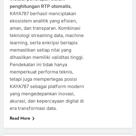
penghitungan RTP otomatis
,
KAYA787 berhasil menciptakan
ekosistem analitik yang efisien,
aman, dan transparan. Kombinasi
teknologi streaming data, machine
learning, serta enkripsi berlapis
memastikan setiap nilai yang
dihasilkan memiliki validitas tinggi.
Pendekatan ini tidak hanya
memperkuat performa teknis,
tetapi juga mempertegas posisi
KAYA787 sebagai platform modern
yang mengedepankan inovasi,
akurasi, dan kepercayaan digital di
era transformasi data.
Read More