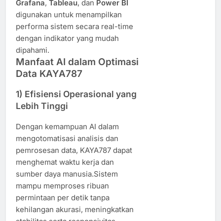
Grafana
,
Tableau
, dan
Power BI
digunakan untuk menampilkan
performa sistem secara real-time
dengan indikator yang mudah
dipahami.
Manfaat AI dalam Optimasi
Data KAYA787
1)
Efisiensi Operasional yang
Lebih Tinggi
Dengan kemampuan AI dalam
mengotomatisasi analisis dan
pemrosesan data, KAYA787 dapat
menghemat waktu kerja dan
sumber daya manusia.Sistem
mampu memproses ribuan
permintaan per detik tanpa
kehilangan akurasi, meningkatkan