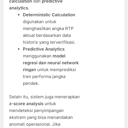
calculation
dan
predictive
analytics
.
Deterministic Calculation
digunakan untuk
menghasilkan angka RTP
aktual berdasarkan data
historis yang terverifikasi.
Predictive Analytics
menggunakan
model
regresi dan neural network
ringan
untuk memprediksi
tren performa jangka
pendek.
Selain itu, sistem juga menerapkan
z-score analysis
untuk
mendeteksi penyimpangan
ekstrem yang bisa menandakan
anomali operasional. Jika