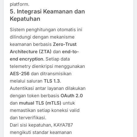
platform.
5. Integrasi Keamanan dan
Kepatuhan
Sistem penghitungan otomatis ini
dilindungi dengan mekanisme
keamanan berbasis
Zero-Trust
Architecture (ZTA)
dan
end-to-
end encryption
. Setiap data
telemetry dienkripsi menggunakan
AES-256
dan ditransmisikan
melalui saluran
TLS 1.3
.
Autentikasi antar layanan dilakukan
dengan token berbasis
OAuth 2.0
dan
mutual TLS (mTLS)
untuk
memastikan setiap koneksi valid
dan terverifikasi.
Dari sisi kepatuhan, KAYA787
mengikuti standar keamanan