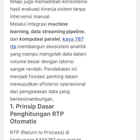
tetapi juga memastikan konsistensi
hasil evaluasi kinerja sistem tanpa
intervensi manual.
Melalui integrasi
machine
learning
,
data streaming pipeline
,
dan
komputasi paralel
,
kaya 787
rtp
membangun ekosistem analitik
yang mampu mengolah data dalam
volume besar dengan latensi
sangat rendah. Pendekatan ini
menjadi fondasi penting dalam
mewujudkan efisiensi operasional
dan pengawasan data yang
berkesinambungan.
1. Prinsip Dasar
Penghitungan RTP
Otomatis
RTP (Return to Process) di
lingkungan KAYA787 merupakan