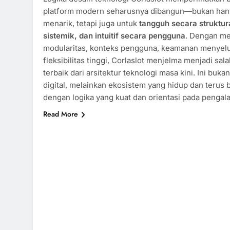
platform modern seharusnya dibangun—bukan hany
menarik, tetapi juga untuk
tangguh secara struktur
sistemik, dan intuitif secara pengguna
. Dengan m
modularitas, konteks pengguna, keamanan menyelu
fleksibilitas tinggi, Corlaslot menjelma menjadi sal
terbaik dari arsitektur teknologi masa kini. Ini buk
digital, melainkan ekosistem yang hidup dan terus
dengan logika yang kuat dan orientasi pada pengal
Read More