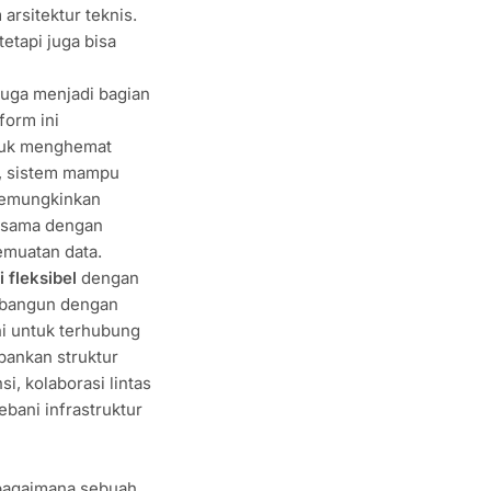
arsitektur teknis.
etapi juga bisa
uga menjadi bagian
form ini
uk menghemat
, sistem mampu
memungkinkan
 sama dengan
emuatan data.
i fleksibel
dengan
ibangun dengan
ni untuk terhubung
bankan struktur
i, kolaborasi lintas
bani infrastruktur
 bagaimana sebuah