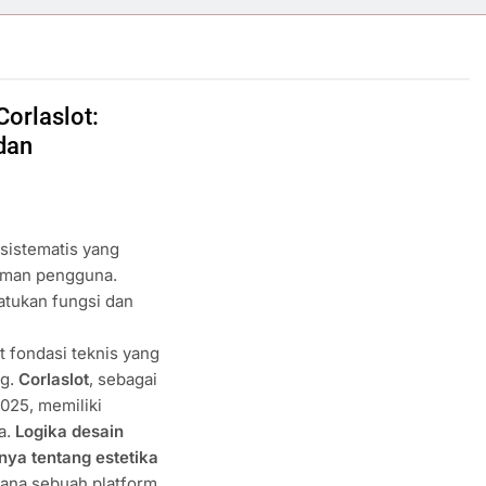
orlaslot:
dan
 sistematis yang
laman pengguna.
atukan fungsi dan
at fondasi teknis yang
ng.
Corlaslot
, sebagai
2025, memiliki
a.
Logika desain
ya tentang estetika
imana sebuah platform