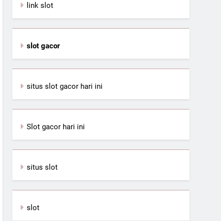
link slot
slot gacor
situs slot gacor hari ini
Slot gacor hari ini
situs slot
slot