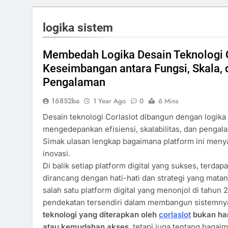
logika sistem
Membedah Logika Desain Teknologi C
Keseimbangan antara Fungsi, Skala, 
Pengalaman
16852ba
1 Year Ago
0
6 Mins
Desain teknologi Corlaslot dibangun dengan logika
mengedepankan efisiensi, skalabilitas, dan penga
Simak ulasan lengkap bagaimana platform ini meny
inovasi.
Di balik setiap platform digital yang sukses, terdap
dirancang dengan hati-hati dan strategi yang mata
salah satu platform digital yang menonjol di tahun 
pendekatan tersendiri dalam membangun sistemny
teknologi yang diterapkan oleh
corlaslot
bukan han
atau kemudahan akses
, tetapi juga tentang baga