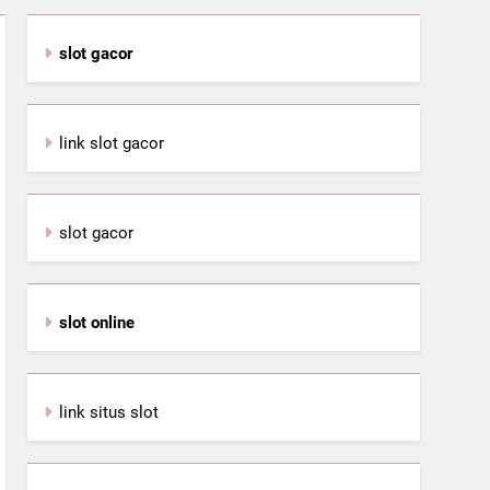
slot gacor
link slot gacor
slot gacor
slot online
link situs slot