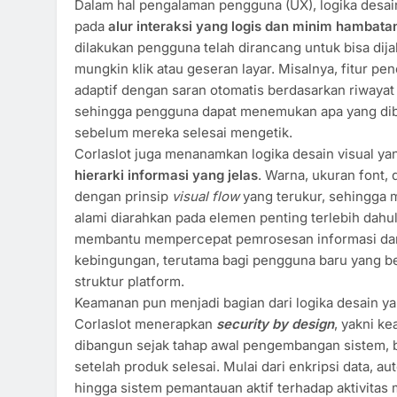
Dalam hal pengalaman pengguna (UX), logika desai
pada
alur interaksi yang logis dan minim hambata
dilakukan pengguna telah dirancang untuk bisa dija
mungkin klik atau geseran layar. Misalnya, fitur pe
adaptif dengan saran otomatis berdasarkan riwaya
sehingga pengguna dapat menemukan apa yang di
sebelum mereka selesai mengetik.
Corlaslot juga menanamkan logika desain visual y
hierarki informasi yang jelas
. Warna, ukuran font, 
dengan prinsip
visual flow
yang terukur, sehingga 
alami diarahkan pada elemen penting terlebih dahul
membantu mempercepat pemrosesan informasi da
kebingungan, terutama bagi pengguna baru yang be
struktur platform.
Keamanan pun menjadi bagian dari logika desain ya
Corlaslot menerapkan
security by design
, yakni k
dibangun sejak tahap awal pengembangan sistem,
setelah produk selesai. Mulai dari enkripsi data, aut
hingga sistem pemantauan aktif terhadap aktivitas