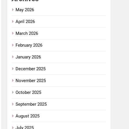
May 2026
April 2026
March 2026
February 2026
January 2026
December 2025
November 2025
October 2025
September 2025
August 2025
July 2025