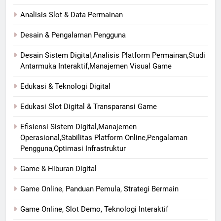
Analisis Slot & Data Permainan
Desain & Pengalaman Pengguna
Desain Sistem Digital,Analisis Platform Permainan,Studi
Antarmuka Interaktif,Manajemen Visual Game
Edukasi & Teknologi Digital
Edukasi Slot Digital & Transparansi Game
Efisiensi Sistem Digital,Manajemen
Operasional,Stabilitas Platform Online,Pengalaman
Pengguna,Optimasi Infrastruktur
Game & Hiburan Digital
Game Online, Panduan Pemula, Strategi Bermain
Game Online, Slot Demo, Teknologi Interaktif