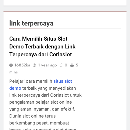
link terpercaya
Cara Memilih Situs Slot
Demo Terbaik dengan Link
Terpercaya dari Corlaslot
16852ba
1 year ago
0
5
mins
Pelajari cara memilih
situs slot
demo
terbaik yang menyediakan
link terpercaya dari Corlaslot untuk
pengalaman belajar slot online
yang aman, nyaman, dan efektif.
Dunia slot online terus
berkembang pesat, membuat
banyak situs penyedia slot demo