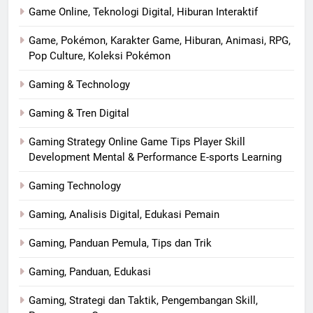
Game Online, Teknologi Digital, Hiburan Interaktif
Game, Pokémon, Karakter Game, Hiburan, Animasi, RPG,
Pop Culture, Koleksi Pokémon
Gaming & Technology
Gaming & Tren Digital
Gaming Strategy Online Game Tips Player Skill
Development Mental & Performance E-sports Learning
Gaming Technology
Gaming, Analisis Digital, Edukasi Pemain
Gaming, Panduan Pemula, Tips dan Trik
Gaming, Panduan, Edukasi
Gaming, Strategi dan Taktik, Pengembangan Skill,