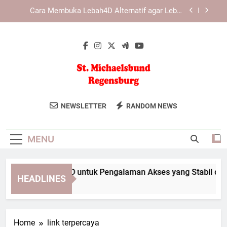
Skip
Slot Lebah4D sebagai Platform Online dengan
to
Sistem Responsif
content
Panduan Keamanan LAE138 Login agar Data
Tetap Terlindungi
Tips Slot Lebah4D untuk Pengalaman Akses yang
Stabil dan Nyaman
Cara Membuka Lebah4D Alternatif agar Lebih
Cepat Terhubung
St.
Jelajahi Kegiatan Dan Informasi Dari
Slot Lebah4D sebagai Platform Online dengan
NEWSLETTER
RANDOM NEWS
Sistem Responsif
Michaelsbund
Komunitas Katolik St. Michaels Bund Di
Panduan Keamanan LAE138 Login agar Data
Regensburg.
Tetap Terlindungi
Regensburg
MENU
ips Slot Lebah4D untuk Pengalaman Akses yang Stabil dan 
HEADLINES
 Months Ago
Home
link terpercaya