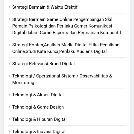
Strategi Bermain & Waktu Efektif
Strategi Bermain Game Online Pengembangan Skill
Pemain Psikologi dan Perilaku Gamer Komunikasi
Digital dalam Game Esports dan Permainan Kompetitif
Strategi Konten,Analisis Media Digital,Etika Penulisan
Online,Studi Kata Kunci,Perilaku Audiens Digital
Strategi Relevansi Brand Digital
Teknologi / Operasional Sistem / Observabilitas &
Monitoring
Teknologi & Akses Digital
Teknologi & Game Design
Teknologi & Hiburan Digital
Teknologi & Inovasi Digital