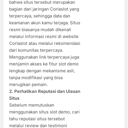
bahwa situs tersebut merupakan
bagian dari jaringan Corlaslot yang
terpercaya, sehingga data dan
keamanan akun kamu terjaga. Situs
resmi biasanya mudah dikenali
melalui informasi resmi di website
Corlaslot atau melalui rekomendasi
dari komunitas terpercaya.
Menggunakan link terpercaya juga
menjamin akses ke fitur slot demo
lengkap dengan mekanisme asli,
tanpa modifikasi yang bisa
merugikan pemain.
2. Perhatikan Reputasi dan Ulasan
Situs
Sebelum memutuskan
menggunakan situs slot demo, cari
tahu reputasi situs tersebut
melalui review dan testimoni