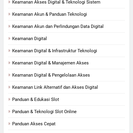
Keamanan Akses Digital & Teknologi Sistem
Keamanan Akun & Panduan Teknologi
Keamanan Akun dan Perlindungan Data Digital
Keamanan Digital
Keamanan Digital & Infrastruktur Teknologi
Keamanan Digital & Manajemen Akses
Keamanan Digital & Pengelolaan Akses
Keamanan Link Alternatif dan Akses Digital
Panduan & Edukasi Slot
Panduan & Teknologi Slot Online
Panduan Akses Cepat