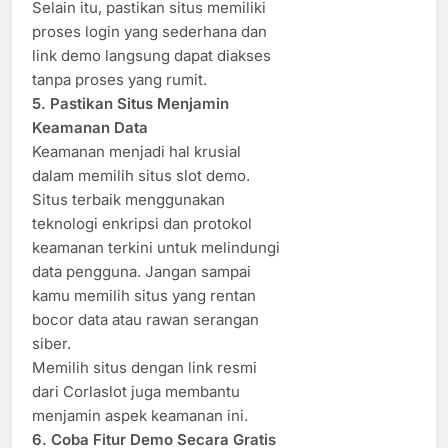
Selain itu, pastikan situs memiliki
proses login yang sederhana dan
link demo langsung dapat diakses
tanpa proses yang rumit.
5. Pastikan Situs Menjamin
Keamanan Data
Keamanan menjadi hal krusial
dalam memilih situs slot demo.
Situs terbaik menggunakan
teknologi enkripsi dan protokol
keamanan terkini untuk melindungi
data pengguna. Jangan sampai
kamu memilih situs yang rentan
bocor data atau rawan serangan
siber.
Memilih situs dengan link resmi
dari Corlaslot juga membantu
menjamin aspek keamanan ini.
6. Coba Fitur Demo Secara Gratis