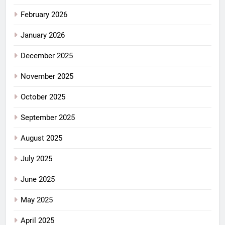
February 2026
January 2026
December 2025
November 2025
October 2025
September 2025
August 2025
July 2025
June 2025
May 2025
April 2025