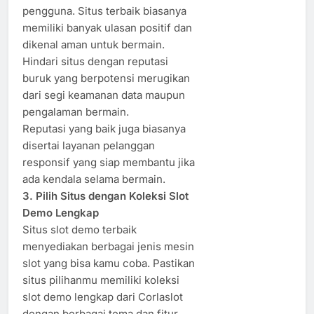
pengguna. Situs terbaik biasanya
memiliki banyak ulasan positif dan
dikenal aman untuk bermain.
Hindari situs dengan reputasi
buruk yang berpotensi merugikan
dari segi keamanan data maupun
pengalaman bermain.
Reputasi yang baik juga biasanya
disertai layanan pelanggan
responsif yang siap membantu jika
ada kendala selama bermain.
3. Pilih Situs dengan Koleksi Slot
Demo Lengkap
Situs slot demo terbaik
menyediakan berbagai jenis mesin
slot yang bisa kamu coba. Pastikan
situs pilihanmu memiliki koleksi
slot demo lengkap dari Corlaslot
dengan berbagai tema dan fitur,