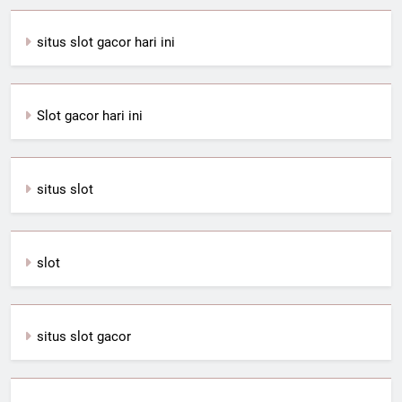
situs slot gacor hari ini
Slot gacor hari ini
situs slot
slot
situs slot gacor