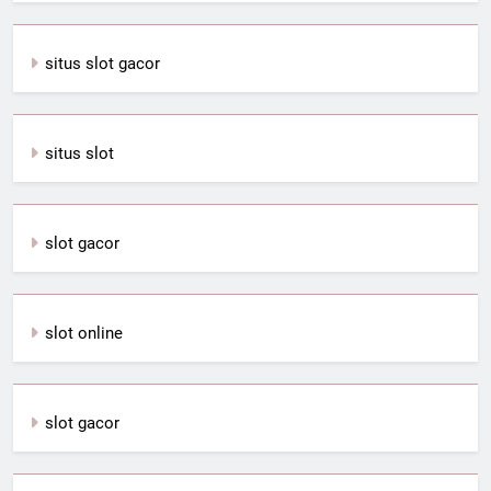
situs slot gacor
situs slot
slot gacor
slot online
slot gacor