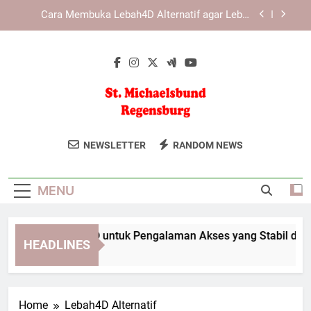
Skip
Slot Lebah4D sebagai Platform Online dengan
to
Sistem Responsif
content
Panduan Keamanan LAE138 Login agar Data
Tetap Terlindungi
Tips Slot Lebah4D untuk Pengalaman Akses yang
Stabil dan Nyaman
Cara Membuka Lebah4D Alternatif agar Lebih
Cepat Terhubung
St.
Jelajahi Kegiatan Dan Informasi Dari
Slot Lebah4D sebagai Platform Online dengan
NEWSLETTER
RANDOM NEWS
Sistem Responsif
Michaelsbund
Komunitas Katolik St. Michaels Bund Di
Panduan Keamanan LAE138 Login agar Data
Regensburg.
Tetap Terlindungi
Regensburg
MENU
ps Slot Lebah4D untuk Pengalaman Akses yang Stabil dan Ny
HEADLINES
Months Ago
Home
Lebah4D Alternatif