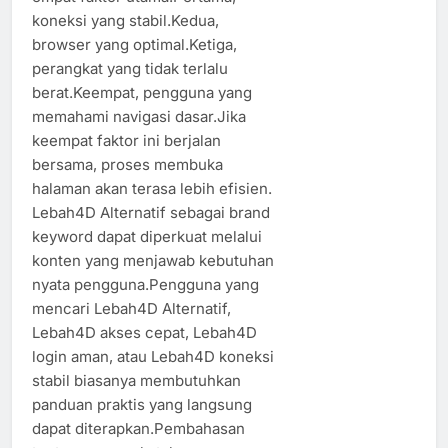
koneksi yang stabil.Kedua,
browser yang optimal.Ketiga,
perangkat yang tidak terlalu
berat.Keempat, pengguna yang
memahami navigasi dasar.Jika
keempat faktor ini berjalan
bersama, proses membuka
halaman akan terasa lebih efisien.
Lebah4D Alternatif sebagai brand
keyword dapat diperkuat melalui
konten yang menjawab kebutuhan
nyata pengguna.Pengguna yang
mencari Lebah4D Alternatif,
Lebah4D akses cepat, Lebah4D
login aman, atau Lebah4D koneksi
stabil biasanya membutuhkan
panduan praktis yang langsung
dapat diterapkan.Pembahasan