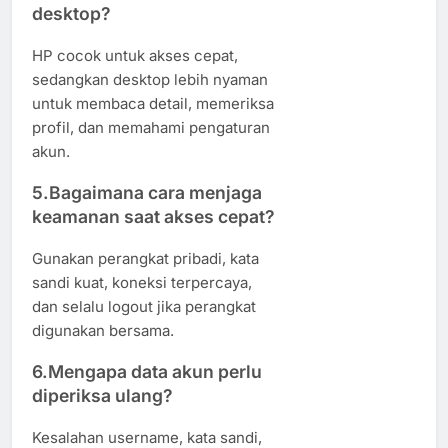
desktop?
HP cocok untuk akses cepat,
sedangkan desktop lebih nyaman
untuk membaca detail, memeriksa
profil, dan memahami pengaturan
akun.
5.Bagaimana cara menjaga
keamanan saat akses cepat?
Gunakan perangkat pribadi, kata
sandi kuat, koneksi terpercaya,
dan selalu logout jika perangkat
digunakan bersama.
6.Mengapa data akun perlu
diperiksa ulang?
Kesalahan username, kata sandi,