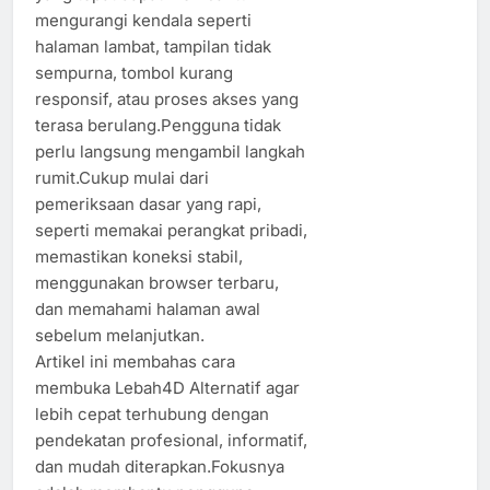
mengurangi kendala seperti
halaman lambat, tampilan tidak
sempurna, tombol kurang
responsif, atau proses akses yang
terasa berulang.Pengguna tidak
perlu langsung mengambil langkah
rumit.Cukup mulai dari
pemeriksaan dasar yang rapi,
seperti memakai perangkat pribadi,
memastikan koneksi stabil,
menggunakan browser terbaru,
dan memahami halaman awal
sebelum melanjutkan.
Artikel ini membahas cara
membuka Lebah4D Alternatif agar
lebih cepat terhubung dengan
pendekatan profesional, informatif,
dan mudah diterapkan.Fokusnya