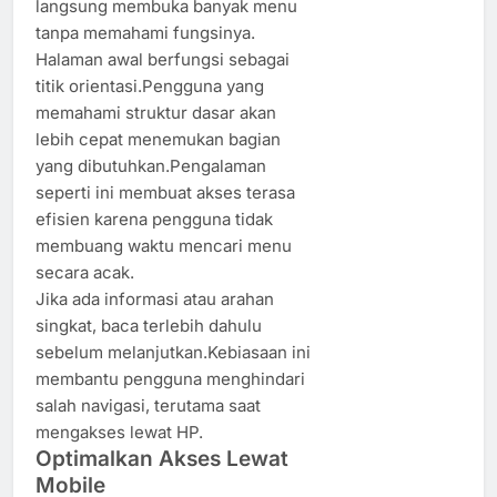
langsung membuka banyak menu
tanpa memahami fungsinya.
Halaman awal berfungsi sebagai
titik orientasi.Pengguna yang
memahami struktur dasar akan
lebih cepat menemukan bagian
yang dibutuhkan.Pengalaman
seperti ini membuat akses terasa
efisien karena pengguna tidak
membuang waktu mencari menu
secara acak.
Jika ada informasi atau arahan
singkat, baca terlebih dahulu
sebelum melanjutkan.Kebiasaan ini
membantu pengguna menghindari
salah navigasi, terutama saat
mengakses lewat HP.
Optimalkan Akses Lewat
Mobile