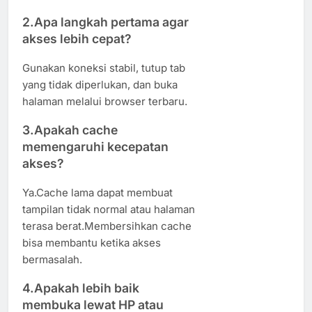
2.Apa langkah pertama agar
akses lebih cepat?
Gunakan koneksi stabil, tutup tab
yang tidak diperlukan, dan buka
halaman melalui browser terbaru.
3.Apakah cache
memengaruhi kecepatan
akses?
Ya.Cache lama dapat membuat
tampilan tidak normal atau halaman
terasa berat.Membersihkan cache
bisa membantu ketika akses
bermasalah.
4.Apakah lebih baik
membuka lewat HP atau