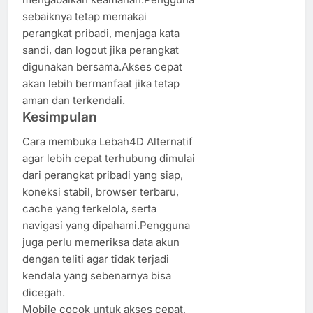
sebaiknya tetap memakai
perangkat pribadi, menjaga kata
sandi, dan logout jika perangkat
digunakan bersama.Akses cepat
akan lebih bermanfaat jika tetap
aman dan terkendali.
Kesimpulan
Cara membuka Lebah4D Alternatif
agar lebih cepat terhubung dimulai
dari perangkat pribadi yang siap,
koneksi stabil, browser terbaru,
cache yang terkelola, serta
navigasi yang dipahami.Pengguna
juga perlu memeriksa data akun
dengan teliti agar tidak terjadi
kendala yang sebenarnya bisa
dicegah.
Mobile cocok untuk akses cepat,