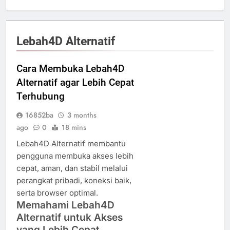
Lebah4D Alternatif
Cara Membuka Lebah4D
Alternatif agar Lebih Cepat
Terhubung
16852ba
3 months
ago
0
18 mins
Lebah4D Alternatif membantu
pengguna membuka akses lebih
cepat, aman, dan stabil melalui
perangkat pribadi, koneksi baik,
serta browser optimal.
Memahami Lebah4D
Alternatif untuk Akses
yang Lebih Cepat