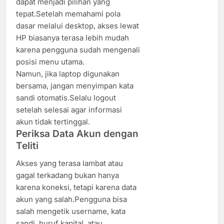
dapat menjadi pilihan yang
tepat.Setelah memahami pola
dasar melalui desktop, akses lewat
HP biasanya terasa lebih mudah
karena pengguna sudah mengenali
posisi menu utama.
Namun, jika laptop digunakan
bersama, jangan menyimpan kata
sandi otomatis.Selalu logout
setelah selesai agar informasi
akun tidak tertinggal.
Periksa Data Akun dengan
Teliti
Akses yang terasa lambat atau
gagal terkadang bukan hanya
karena koneksi, tetapi karena data
akun yang salah.Pengguna bisa
salah mengetik username, kata
sandi, huruf kapital, atau