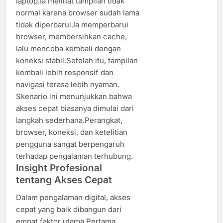
laptop.Ia melihat tampilan tidak
normal karena browser sudah lama
tidak diperbarui.Ia memperbarui
browser, membersihkan cache,
lalu mencoba kembali dengan
koneksi stabil.Setelah itu, tampilan
kembali lebih responsif dan
navigasi terasa lebih nyaman.
Skenario ini menunjukkan bahwa
akses cepat biasanya dimulai dari
langkah sederhana.Perangkat,
browser, koneksi, dan ketelitian
pengguna sangat berpengaruh
terhadap pengalaman terhubung.
Insight Profesional
tentang Akses Cepat
Dalam pengalaman digital, akses
cepat yang baik dibangun dari
empat faktor utama.Pertama,