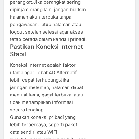
perangkat.Jika perangkat sering
dipinjam orang lain, jangan biarkan
halaman akun terbuka tanpa
pengawasan.Tutup halaman atau
logout setelah selesai agar akses
tetap berada dalam kendali pribadi.
Pastikan Koneksi Internet
Stabil
Koneksi internet adalah faktor
utama agar Lebah4D Alternatif
lebih cepat terhubung.Jika
jaringan melemah, halaman dapat
memuat lama, gagal terbuka, atau
tidak menampilkan informasi
secara lengkap.
Gunakan koneksi pribadi yang
lebih terpercaya, seperti paket
data sendiri atau WiFi