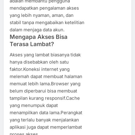
adalah membantu pengguna
mendapatkan pengalaman akses
yang lebih nyaman, aman, dan
stabil tanpa mengabaikan ketelitian
dalam menjaga data akun.
Mengapa Akses Bisa
Terasa Lambat?
Akses yang lambat biasanya tidak
hanya disebabkan oleh satu
faktor.Koneksi internet yang
melemah dapat membuat halaman
memuat lebih lama.Browser yang
belum diperbarui bisa membuat
tampilan kurang responsif.Cache
yang menumpuk dapat
menampilkan data lama.Perangkat
yang terlalu banyak menjalankan
aplikasi juga dapat memperlambat
proses akses.