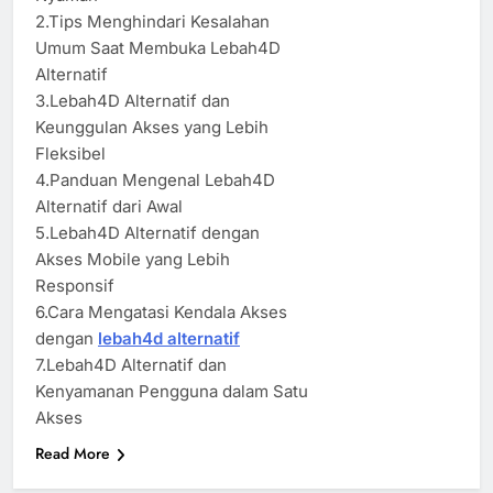
2.Tips Menghindari Kesalahan
Umum Saat Membuka Lebah4D
Alternatif
3.Lebah4D Alternatif dan
Keunggulan Akses yang Lebih
Fleksibel
4.Panduan Mengenal Lebah4D
Alternatif dari Awal
5.Lebah4D Alternatif dengan
Akses Mobile yang Lebih
Responsif
6.Cara Mengatasi Kendala Akses
dengan
lebah4d alternatif
7.Lebah4D Alternatif dan
Kenyamanan Pengguna dalam Satu
Akses
Read More