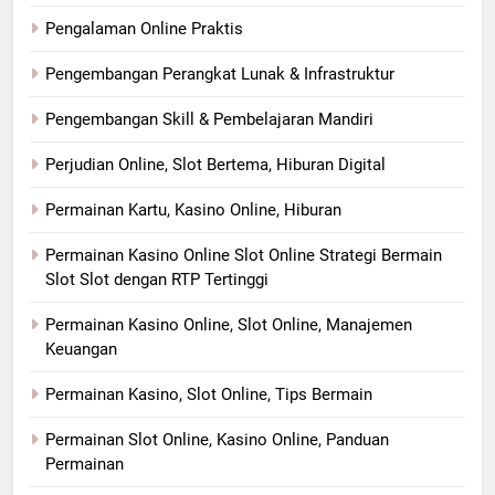
Pengalaman Online Praktis
Pengembangan Perangkat Lunak & Infrastruktur
Pengembangan Skill & Pembelajaran Mandiri
Perjudian Online, Slot Bertema, Hiburan Digital
Permainan Kartu, Kasino Online, Hiburan
Permainan Kasino Online Slot Online Strategi Bermain
Slot Slot dengan RTP Tertinggi
Permainan Kasino Online, Slot Online, Manajemen
Keuangan
Permainan Kasino, Slot Online, Tips Bermain
Permainan Slot Online, Kasino Online, Panduan
Permainan