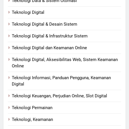
Teknologi Data & Sistem Otomasi
Teknologi Digital
Teknologi Digital & Desain Sistem
Teknologi Digital & Infrastruktur Sistem
Teknologi Digital dan Keamanan Online
Teknologi Digital, Aksesibilitas Web, Sistem Keamanan
Online
Teknologi Informasi, Panduan Pengguna, Keamanan
Digital
Teknologi Keuangan, Perjudian Online, Slot Digital
Teknologi Permainan
Teknologi, Keamanan