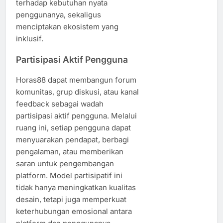
terhadap kebutuhan nyata
penggunanya, sekaligus
menciptakan ekosistem yang
inklusif.
Partisipasi Aktif Pengguna
Horas88 dapat membangun forum
komunitas, grup diskusi, atau kanal
feedback sebagai wadah
partisipasi aktif pengguna. Melalui
ruang ini, setiap pengguna dapat
menyuarakan pendapat, berbagi
pengalaman, atau memberikan
saran untuk pengembangan
platform. Model partisipatif ini
tidak hanya meningkatkan kualitas
desain, tetapi juga memperkuat
keterhubungan emosional antara