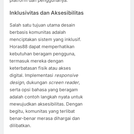
platform dan penggunanya.
Inklusivitas dan Aksesibilitas
Salah satu tujuan utama desain
berbasis komunitas adalah
menciptakan sistem yang inklusif.
Horas88 dapat memperhatikan
kebutuhan beragam pengguna,
termasuk mereka dengan
keterbatasan fisik atau akses
digital. Implementasi
responsive
design
, dukungan
screen reader
,
serta opsi bahasa yang beragam
adalah contoh langkah nyata untuk
mewujudkan aksesibilitas. Dengan
begitu, komunitas yang terlibat
benar-benar merasa dihargai dan
dilibatkan.