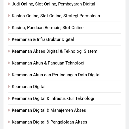
Judi Online, Slot Online, Pembayaran Digital
Kasino Online, Slot Online, Strategi Permainan
Kasino, Panduan Bermain, Slot Online
Keamanan & Infrastruktur Digital
Keamanan Akses Digital & Teknologi Sistem
Keamanan Akun & Panduan Teknologi
Keamanan Akun dan Perlindungan Data Digital
Keamanan Digital
Keamanan Digital & Infrastruktur Teknologi
Keamanan Digital & Manajemen Akses
Keamanan Digital & Pengelolaan Akses