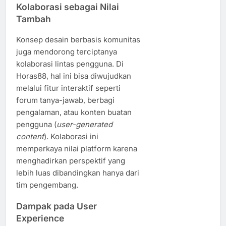
Kolaborasi sebagai Nilai
Tambah
Konsep desain berbasis komunitas
juga mendorong terciptanya
kolaborasi lintas pengguna. Di
Horas88, hal ini bisa diwujudkan
melalui fitur interaktif seperti
forum tanya-jawab, berbagi
pengalaman, atau konten buatan
pengguna (
user-generated
content
). Kolaborasi ini
memperkaya nilai platform karena
menghadirkan perspektif yang
lebih luas dibandingkan hanya dari
tim pengembang.
Dampak pada User
Experience