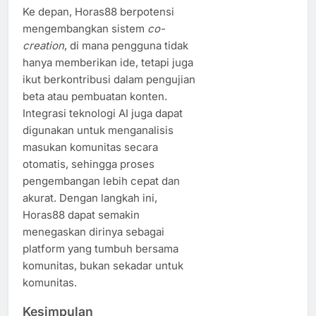
Ke depan, Horas88 berpotensi
mengembangkan sistem
co-
creation
, di mana pengguna tidak
hanya memberikan ide, tetapi juga
ikut berkontribusi dalam pengujian
beta atau pembuatan konten.
Integrasi teknologi AI juga dapat
digunakan untuk menganalisis
masukan komunitas secara
otomatis, sehingga proses
pengembangan lebih cepat dan
akurat. Dengan langkah ini,
Horas88 dapat semakin
menegaskan dirinya sebagai
platform yang tumbuh bersama
komunitas, bukan sekadar untuk
komunitas.
Kesimpulan