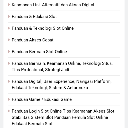
Keamanan Link Alternatif dan Akses Digital
Panduan & Edukasi Slot
Panduan & Teknologi Slot Online
Panduan Akses Cepat
Panduan Bermain Slot Online
Panduan Bermain, Keamanan Online, Teknologi Situs,
Tips Profesional, Strategi Judi
Panduan Digital, User Experience, Navigasi Platform,
Edukasi Teknologi, Sistem & Antarmuka
Panduan Game / Edukasi Game
Panduan Login Slot Online Tips Keamanan Akses Slot
Stabilitas Sistem Slot Panduan Pemula Slot Online
Edukasi Bermain Slot