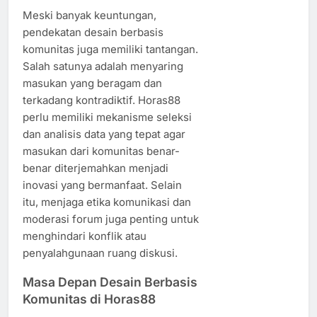
Meski banyak keuntungan,
pendekatan desain berbasis
komunitas juga memiliki tantangan.
Salah satunya adalah menyaring
masukan yang beragam dan
terkadang kontradiktif. Horas88
perlu memiliki mekanisme seleksi
dan analisis data yang tepat agar
masukan dari komunitas benar-
benar diterjemahkan menjadi
inovasi yang bermanfaat. Selain
itu, menjaga etika komunikasi dan
moderasi forum juga penting untuk
menghindari konflik atau
penyalahgunaan ruang diskusi.
Masa Depan Desain Berbasis
Komunitas di Horas88