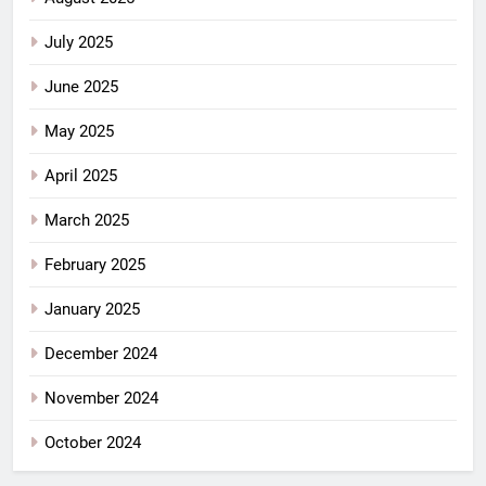
July 2025
June 2025
May 2025
April 2025
March 2025
February 2025
January 2025
December 2024
November 2024
October 2024