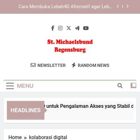
Skip
Slot Lebah4D sebagai Platform Online dengan
to
Sistem Responsif
content
Panduan Keamanan LAE138 Login agar Data
Tetap Terlindungi
Tips Slot Lebah4D untuk Pengalaman Akses yang
Stabil dan Nyaman
Cara Membuka Lebah4D Alternatif agar Lebih
Cepat Terhubung
St.
Jelajahi Kegiatan Dan Informasi Dari
Slot Lebah4D sebagai Platform Online dengan
NEWSLETTER
RANDOM NEWS
Sistem Responsif
Michaelsbund
Komunitas Katolik St. Michaels Bund Di
Panduan Keamanan LAE138 Login agar Data
Regensburg.
Tetap Terlindungi
Regensburg
MENU
ps Slot Lebah4D untuk Pengalaman Akses yang Stabil dan N
HEADLINES
Months Ago
Home
kolaborasi digital