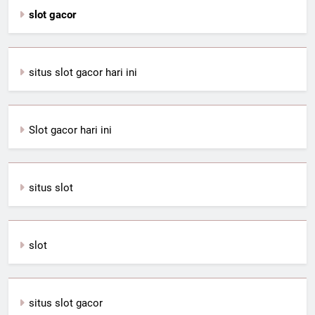
slot gacor
situs slot gacor hari ini
Slot gacor hari ini
situs slot
slot
situs slot gacor