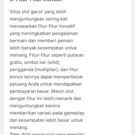
Situs slot gacor yang lebih
menguntungkan sering kali
menawarkan fitur-fitur inovatif
yang meningkatkan pengalaman
bermain dan memberi pemain
lebih banyak kesempatan untuk
menang. Fitur-fitur seperti putaran
gratis, simbol liar (wild),
pengganda (multiplier), dan fitur
bonus lainnya dapat memperbesar
peluang Anda untuk mendapatkan
pembayaran besar. Mesin slot
dengan fitur ini lebih menarik dan
menguntungkan karena
memberikan variasi pada gameplay
dan kesempatan lebih besar untuk
menang.
Tips:
Pilih mesin slot yang memiliki