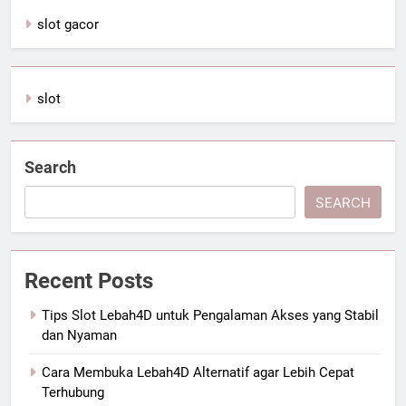
slot gacor
slot
Search
SEARCH
Recent Posts
Tips Slot Lebah4D untuk Pengalaman Akses yang Stabil
dan Nyaman
Cara Membuka Lebah4D Alternatif agar Lebih Cepat
Terhubung