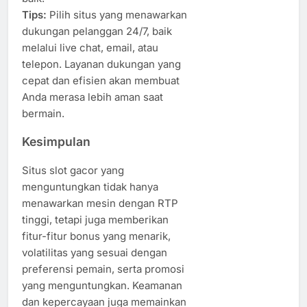
Tips:
Pilih situs yang menawarkan
dukungan pelanggan 24/7, baik
melalui live chat, email, atau
telepon. Layanan dukungan yang
cepat dan efisien akan membuat
Anda merasa lebih aman saat
bermain.
Kesimpulan
Situs slot gacor yang
menguntungkan tidak hanya
menawarkan mesin dengan RTP
tinggi, tetapi juga memberikan
fitur-fitur bonus yang menarik,
volatilitas yang sesuai dengan
preferensi pemain, serta promosi
yang menguntungkan. Keamanan
dan kepercayaan juga memainkan