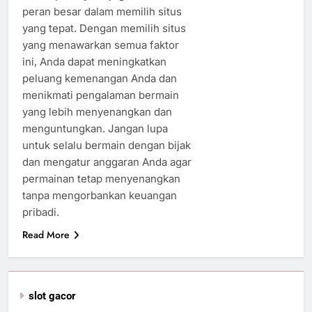
peran besar dalam memilih situs
yang tepat. Dengan memilih situs
yang menawarkan semua faktor
ini, Anda dapat meningkatkan
peluang kemenangan Anda dan
menikmati pengalaman bermain
yang lebih menyenangkan dan
menguntungkan. Jangan lupa
untuk selalu bermain dengan bijak
dan mengatur anggaran Anda agar
permainan tetap menyenangkan
tanpa mengorbankan keuangan
pribadi.
Read More
slot gacor