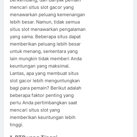
mencari situs slot gacor yang
menawarkan peluang kemenangan
lebih besar. Namun, tidak semua
situs slot menawarkan pengalaman
yang sama. Beberapa situs dapat
memberikan peluang lebih besar
untuk menang, sementara yang
lain mungkin tidak memberi Anda
keuntungan yang maksimal.
Lantas, apa yang membuat situs
slot gacor lebih menguntungkan
bagi para pemain? Berikut adalah
beberapa faktor penting yang
perlu Anda pertimbangkan saat
mencari situs slot yang
memberikan keuntungan lebih
tinggi.