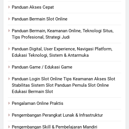
Panduan Akses Cepat
Panduan Bermain Slot Online
Panduan Bermain, Keamanan Online, Teknologi Situs,
Tips Profesional, Strategi Judi
Panduan Digital, User Experience, Navigasi Platform,
Edukasi Teknologi, Sistem & Antarmuka
Panduan Game / Edukasi Game
Panduan Login Slot Online Tips Keamanan Akses Slot
Stabilitas Sistem Slot Panduan Pemula Slot Online
Edukasi Bermain Slot
Pengalaman Online Praktis
Pengembangan Perangkat Lunak & Infrastruktur
Pengembangan Skill & Pembelajaran Mandiri