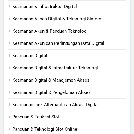
Keamanan & Infrastruktur Digital
Keamanan Akses Digital & Teknologi Sistem
Keamanan Akun & Panduan Teknologi
Keamanan Akun dan Perlindungan Data Digital
Keamanan Digital
Keamanan Digital & Infrastruktur Teknologi
Keamanan Digital & Manajemen Akses
Keamanan Digital & Pengelolaan Akses
Keamanan Link Alternatif dan Akses Digital
Panduan & Edukasi Slot
Panduan & Teknologi Slot Online