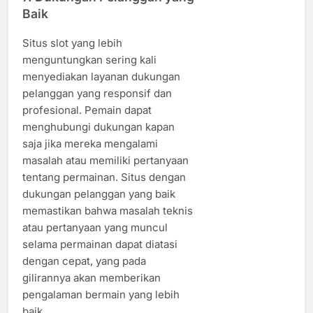
Baik
Situs slot yang lebih
menguntungkan sering kali
menyediakan layanan dukungan
pelanggan yang responsif dan
profesional. Pemain dapat
menghubungi dukungan kapan
saja jika mereka mengalami
masalah atau memiliki pertanyaan
tentang permainan. Situs dengan
dukungan pelanggan yang baik
memastikan bahwa masalah teknis
atau pertanyaan yang muncul
selama permainan dapat diatasi
dengan cepat, yang pada
gilirannya akan memberikan
pengalaman bermain yang lebih
baik.