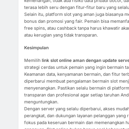
kemenangan, tidak ada risiko data pribadi bocor, d
terasa lebih seru dengan fitur-fitur baru yang selal
Selain itu, platform slot yang aman juga biasanya
bonus dan promosi yang fair. Pemain bisa memanfa
free spins, atau cashback tanpa harus khawatir ak
atau kerugian yang tidak transparan.
Kesimpulan
Memilih
link slot online aman dengan update serv
strategi cerdas untuk pemain yang ingin bermain ta
Keamanan data, kenyamanan bermain, dan fitur terb
diperbarui membuat pengalaman bermain slot menja
menyenangkan. Pastikan selalu bermain di platfor
transparan dan profesional agar setiap taruhan An
menguntungkan.
Dengan server yang selalu diperbarui, akses mudah
perangkat, dan dukungan layanan pelanggan yang r
fokus pada keseruan bermain dan memenangkan ha