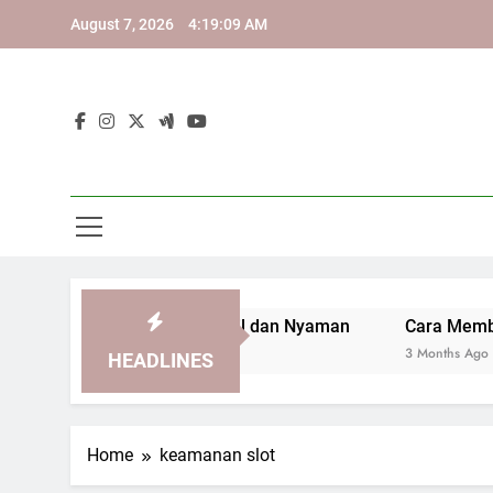
Skip
August 7, 2026
4:19:10 AM
to
content
St.
Jelajahi K
n Akses yang Stabil dan Nyaman
Cara Membuka Lebah4D 
3 Months Ago
HEADLINES
Home
keamanan slot