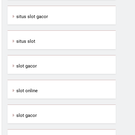
situs slot gacor
situs slot
slot gacor
slot online
slot gacor