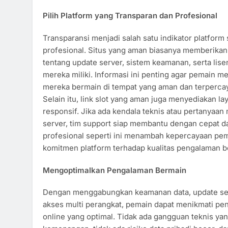
Pilih Platform yang Transparan dan Profesional
Transparansi menjadi salah satu indikator platform 
profesional. Situs yang aman biasanya memberikan 
tentang update server, sistem keamanan, serta lise
mereka miliki. Informasi ini penting agar pemain m
mereka bermain di tempat yang aman dan terperca
Selain itu, link slot yang aman juga menyediakan l
responsif. Jika ada kendala teknis atau pertanyaa
server, tim support siap membantu dengan cepat da
profesional seperti ini menambah kepercayaan pe
komitmen platform terhadap kualitas pengalaman b
Mengoptimalkan Pengalaman Bermain
Dengan menggabungkan keamanan data, update ser
akses multi perangkat, pemain dapat menikmati pe
online yang optimal. Tidak ada gangguan teknis y