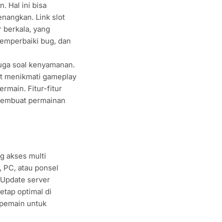
 Hal ini bisa
angkan. Link slot
 berkala, yang
memperbaiki bug, dan
juga soal kenyamanan.
at menikmati gameplay
ermain. Fitur-fitur
 membuat permainan
g akses multi
, PC, atau ponsel
 Update server
tap optimal di
 pemain untuk