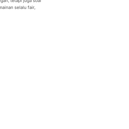
an, tetapi juga soal
inan selalu fair,