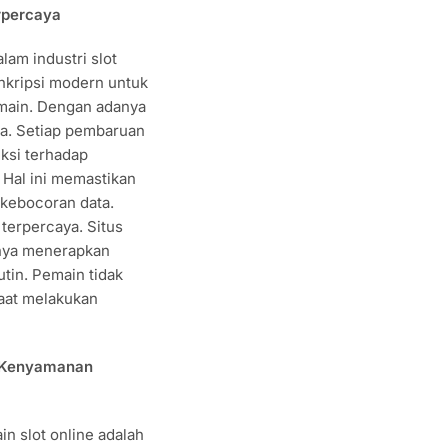
rpercaya
lam industri slot
nkripsi modern untuk
emain. Dengan adanya
ga. Setiap pembaruan
eksi terhadap
 Hal ini memastikan
 kebocoran data.
 terpercaya. Situs
sanya menerapkan
tin. Pemain tidak
saat melakukan
n Kenyamanan
n slot online adalah