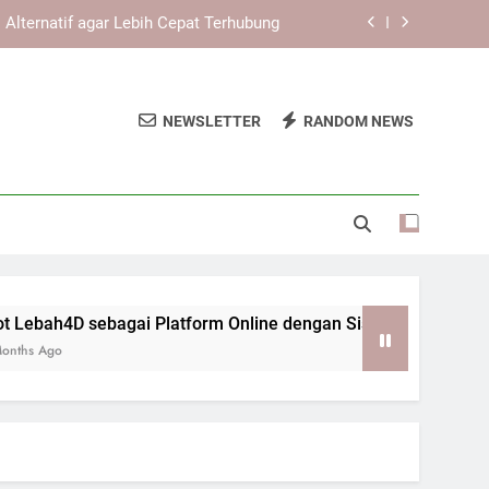
lternatif agar Lebih Cepat Terhubung
tform Online dengan Sistem Responsif
38 Login agar Data Tetap Terlindungi
NEWSLETTER
RANDOM NEWS
burg
galaman Akses yang Stabil dan Nyaman
d Di Regensburg.
lternatif agar Lebih Cepat Terhubung
tform Online dengan Sistem Responsif
38 Login agar Data Tetap Terlindungi
sebagai Platform Online dengan Sistem Responsif
Pandu
3 Mont