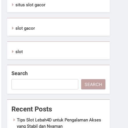
situs slot gacor
slot gacor
slot
Search
SEARCH
Recent Posts
Tips Slot Lebah4D untuk Pengalaman Akses
yang Stabil dan Nyaman