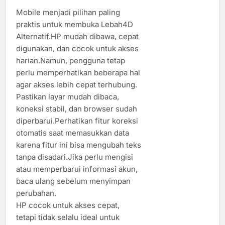
Mobile menjadi pilihan paling
praktis untuk membuka Lebah4D
Alternatif.HP mudah dibawa, cepat
digunakan, dan cocok untuk akses
harian.Namun, pengguna tetap
perlu memperhatikan beberapa hal
agar akses lebih cepat terhubung.
Pastikan layar mudah dibaca,
koneksi stabil, dan browser sudah
diperbarui.Perhatikan fitur koreksi
otomatis saat memasukkan data
karena fitur ini bisa mengubah teks
tanpa disadari.Jika perlu mengisi
atau memperbarui informasi akun,
baca ulang sebelum menyimpan
perubahan.
HP cocok untuk akses cepat,
tetapi tidak selalu ideal untuk