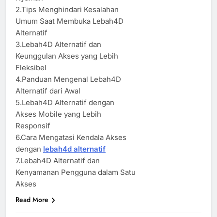
2.Tips Menghindari Kesalahan
Umum Saat Membuka Lebah4D
Alternatif
3.Lebah4D Alternatif dan
Keunggulan Akses yang Lebih
Fleksibel
4.Panduan Mengenal Lebah4D
Alternatif dari Awal
5.Lebah4D Alternatif dengan
Akses Mobile yang Lebih
Responsif
6.Cara Mengatasi Kendala Akses
dengan
lebah4d alternatif
7.Lebah4D Alternatif dan
Kenyamanan Pengguna dalam Satu
Akses
Read More