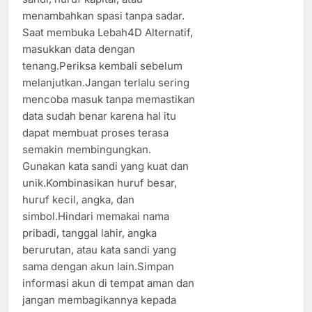
menambahkan spasi tanpa sadar.
Saat membuka Lebah4D Alternatif,
masukkan data dengan
tenang.Periksa kembali sebelum
melanjutkan.Jangan terlalu sering
mencoba masuk tanpa memastikan
data sudah benar karena hal itu
dapat membuat proses terasa
semakin membingungkan.
Gunakan kata sandi yang kuat dan
unik.Kombinasikan huruf besar,
huruf kecil, angka, dan
simbol.Hindari memakai nama
pribadi, tanggal lahir, angka
berurutan, atau kata sandi yang
sama dengan akun lain.Simpan
informasi akun di tempat aman dan
jangan membagikannya kepada