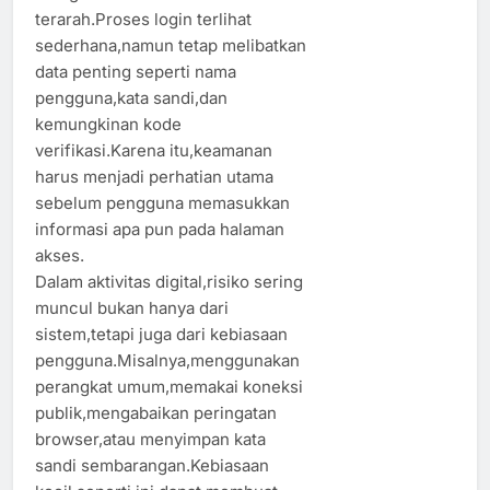
terarah.Proses login terlihat
sederhana,namun tetap melibatkan
data penting seperti nama
pengguna,kata sandi,dan
kemungkinan kode
verifikasi.Karena itu,keamanan
harus menjadi perhatian utama
sebelum pengguna memasukkan
informasi apa pun pada halaman
akses.
Dalam aktivitas digital,risiko sering
muncul bukan hanya dari
sistem,tetapi juga dari kebiasaan
pengguna.Misalnya,menggunakan
perangkat umum,memakai koneksi
publik,mengabaikan peringatan
browser,atau menyimpan kata
sandi sembarangan.Kebiasaan