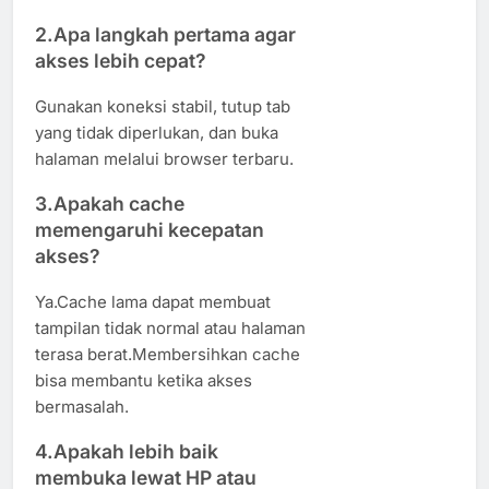
2.Apa langkah pertama agar
akses lebih cepat?
Gunakan koneksi stabil, tutup tab
yang tidak diperlukan, dan buka
halaman melalui browser terbaru.
3.Apakah cache
memengaruhi kecepatan
akses?
Ya.Cache lama dapat membuat
tampilan tidak normal atau halaman
terasa berat.Membersihkan cache
bisa membantu ketika akses
bermasalah.
4.Apakah lebih baik
membuka lewat HP atau