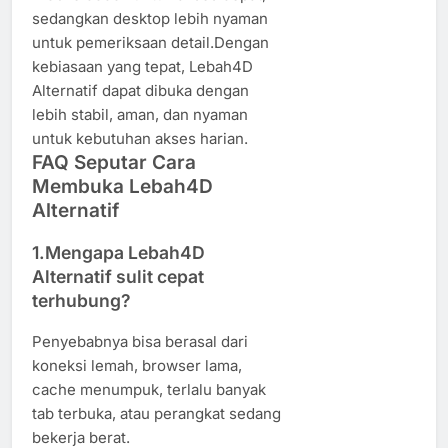
sedangkan desktop lebih nyaman
untuk pemeriksaan detail.Dengan
kebiasaan yang tepat, Lebah4D
Alternatif dapat dibuka dengan
lebih stabil, aman, dan nyaman
untuk kebutuhan akses harian.
FAQ Seputar Cara
Membuka Lebah4D
Alternatif
1.Mengapa Lebah4D
Alternatif sulit cepat
terhubung?
Penyebabnya bisa berasal dari
koneksi lemah, browser lama,
cache menumpuk, terlalu banyak
tab terbuka, atau perangkat sedang
bekerja berat.