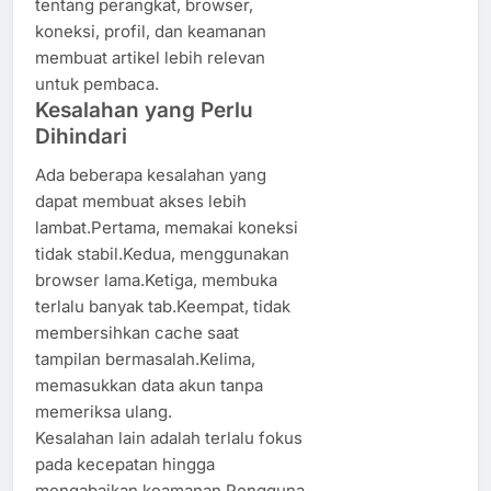
tentang perangkat, browser,
koneksi, profil, dan keamanan
membuat artikel lebih relevan
untuk pembaca.
Kesalahan yang Perlu
Dihindari
Ada beberapa kesalahan yang
dapat membuat akses lebih
lambat.Pertama, memakai koneksi
tidak stabil.Kedua, menggunakan
browser lama.Ketiga, membuka
terlalu banyak tab.Keempat, tidak
membersihkan cache saat
tampilan bermasalah.Kelima,
memasukkan data akun tanpa
memeriksa ulang.
Kesalahan lain adalah terlalu fokus
pada kecepatan hingga
mengabaikan keamanan.Pengguna