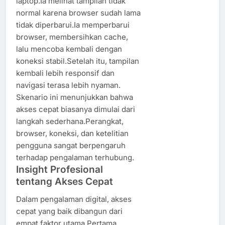
laptop.Ia melihat tampilan tidak
normal karena browser sudah lama
tidak diperbarui.Ia memperbarui
browser, membersihkan cache,
lalu mencoba kembali dengan
koneksi stabil.Setelah itu, tampilan
kembali lebih responsif dan
navigasi terasa lebih nyaman.
Skenario ini menunjukkan bahwa
akses cepat biasanya dimulai dari
langkah sederhana.Perangkat,
browser, koneksi, dan ketelitian
pengguna sangat berpengaruh
terhadap pengalaman terhubung.
Insight Profesional
tentang Akses Cepat
Dalam pengalaman digital, akses
cepat yang baik dibangun dari
empat faktor utama.Pertama,