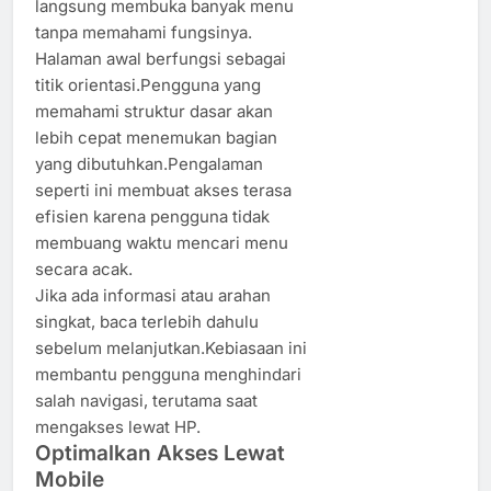
langsung membuka banyak menu
tanpa memahami fungsinya.
Halaman awal berfungsi sebagai
titik orientasi.Pengguna yang
memahami struktur dasar akan
lebih cepat menemukan bagian
yang dibutuhkan.Pengalaman
seperti ini membuat akses terasa
efisien karena pengguna tidak
membuang waktu mencari menu
secara acak.
Jika ada informasi atau arahan
singkat, baca terlebih dahulu
sebelum melanjutkan.Kebiasaan ini
membantu pengguna menghindari
salah navigasi, terutama saat
mengakses lewat HP.
Optimalkan Akses Lewat
Mobile