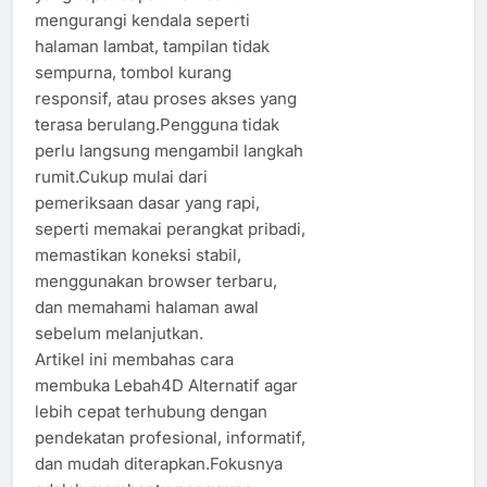
mengurangi kendala seperti
halaman lambat, tampilan tidak
sempurna, tombol kurang
responsif, atau proses akses yang
terasa berulang.Pengguna tidak
perlu langsung mengambil langkah
rumit.Cukup mulai dari
pemeriksaan dasar yang rapi,
seperti memakai perangkat pribadi,
memastikan koneksi stabil,
menggunakan browser terbaru,
dan memahami halaman awal
sebelum melanjutkan.
Artikel ini membahas cara
membuka Lebah4D Alternatif agar
lebih cepat terhubung dengan
pendekatan profesional, informatif,
dan mudah diterapkan.Fokusnya