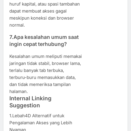
huruf kapital, atau spasi tambahan
dapat membuat akses gagal
meskipun koneksi dan browser
normal.
7.Apa kesalahan umum saat
ingin cepat terhubung?
Kesalahan umum meliputi memakai
jaringan tidak stabil, browser lama,
terlalu banyak tab terbuka,
terburu-buru memasukkan data,
dan tidak memeriksa tampilan
halaman.
Internal Linking
Suggestion
1.Lebah4D Alternatif untuk
Pengalaman Akses yang Lebih
Nyaman