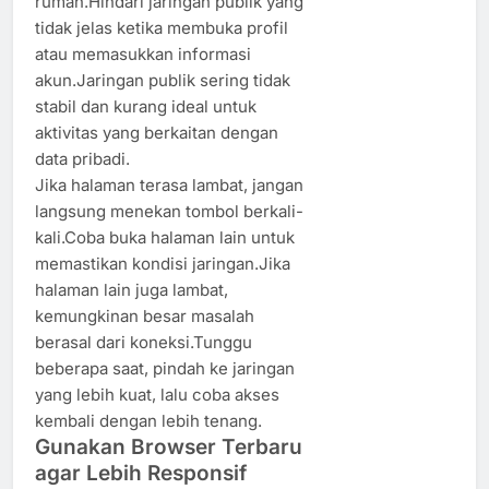
rumah.Hindari jaringan publik yang
tidak jelas ketika membuka profil
atau memasukkan informasi
akun.Jaringan publik sering tidak
stabil dan kurang ideal untuk
aktivitas yang berkaitan dengan
data pribadi.
Jika halaman terasa lambat, jangan
langsung menekan tombol berkali-
kali.Coba buka halaman lain untuk
memastikan kondisi jaringan.Jika
halaman lain juga lambat,
kemungkinan besar masalah
berasal dari koneksi.Tunggu
beberapa saat, pindah ke jaringan
yang lebih kuat, lalu coba akses
kembali dengan lebih tenang.
Gunakan Browser Terbaru
agar Lebih Responsif