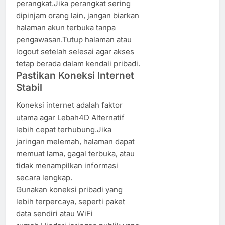
perangkat.Jika perangkat sering
dipinjam orang lain, jangan biarkan
halaman akun terbuka tanpa
pengawasan.Tutup halaman atau
logout setelah selesai agar akses
tetap berada dalam kendali pribadi.
Pastikan Koneksi Internet
Stabil
Koneksi internet adalah faktor
utama agar Lebah4D Alternatif
lebih cepat terhubung.Jika
jaringan melemah, halaman dapat
memuat lama, gagal terbuka, atau
tidak menampilkan informasi
secara lengkap.
Gunakan koneksi pribadi yang
lebih terpercaya, seperti paket
data sendiri atau WiFi