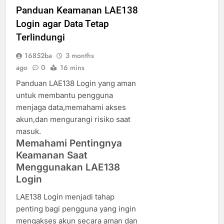
Panduan Keamanan LAE138
Login agar Data Tetap
Terlindungi
16852ba
3 months
ago
0
16 mins
Panduan LAE138 Login yang aman
untuk membantu pengguna
menjaga data,memahami akses
akun,dan mengurangi risiko saat
masuk.
Memahami Pentingnya
Keamanan Saat
Menggunakan LAE138
Login
LAE138 Login menjadi tahap
penting bagi pengguna yang ingin
mengakses akun secara aman dan