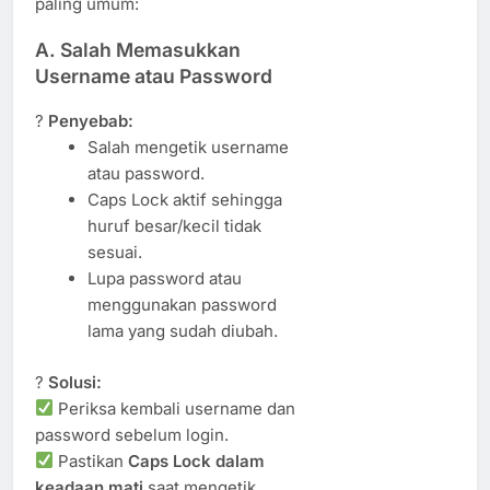
paling umum:
A. Salah Memasukkan
Username atau Password
?
Penyebab:
Salah mengetik username
atau password.
Caps Lock aktif sehingga
huruf besar/kecil tidak
sesuai.
Lupa password atau
menggunakan password
lama yang sudah diubah.
?
Solusi:
Periksa kembali username dan
password sebelum login.
Pastikan
Caps Lock dalam
keadaan mati
saat mengetik