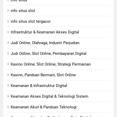
info situs slot
info situs slot tergacor
Infrastruktur & Keamanan Akses Digital
Judi Online, Olahraga, Industri Perjudian
Judi Online, Slot Online, Pembayaran Digital
Kasino Online, Slot Online, Strategi Permainan
Kasino, Panduan Bermain, Slot Online
Keamanan & Infrastruktur Digital
Keamanan Akses Digital & Teknologi Sistem
Keamanan Akun & Panduan Teknologi