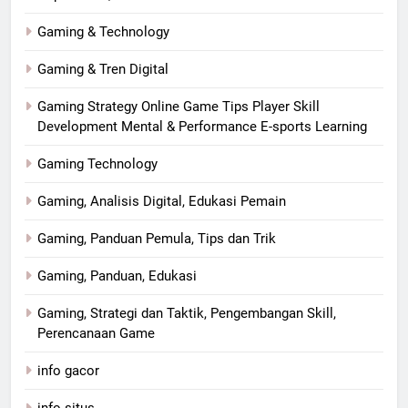
Gaming & Technology
Gaming & Tren Digital
Gaming Strategy Online Game Tips Player Skill
Development Mental & Performance E-sports Learning
Gaming Technology
Gaming, Analisis Digital, Edukasi Pemain
Gaming, Panduan Pemula, Tips dan Trik
Gaming, Panduan, Edukasi
Gaming, Strategi dan Taktik, Pengembangan Skill,
Perencanaan Game
info gacor
info situs