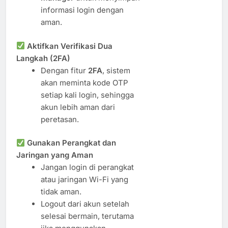
informasi login dengan
aman.
Aktifkan Verifikasi Dua
Langkah (2FA)
Dengan fitur
2FA
, sistem
akan meminta kode OTP
setiap kali login, sehingga
akun lebih aman dari
peretasan.
Gunakan Perangkat dan
Jaringan yang Aman
Jangan login di perangkat
atau jaringan Wi-Fi yang
tidak aman.
Logout dari akun setelah
selesai bermain, terutama