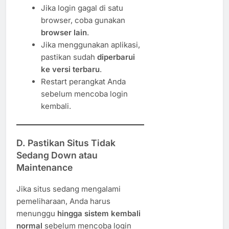
Jika login gagal di satu
browser, coba gunakan
browser lain
.
Jika menggunakan aplikasi,
pastikan sudah
diperbarui
ke versi terbaru
.
Restart perangkat Anda
sebelum mencoba login
kembali.
D. Pastikan Situs Tidak
Sedang Down atau
Maintenance
Jika situs sedang mengalami
pemeliharaan, Anda harus
menunggu
hingga sistem kembali
normal
sebelum mencoba login