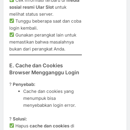
Cek informasi terbaru di
media
sosial resmi Ular Slot
untuk
melihat status server.
Tunggu beberapa saat dan coba
login kembali.
Gunakan perangkat lain untuk
memastikan bahwa masalahnya
bukan dari perangkat Anda.
E. Cache dan Cookies
Browser Mengganggu Login
?
Penyebab:
Cache dan cookies yang
menumpuk bisa
menyebabkan login error.
?
Solusi:
Hapus
cache dan cookies
di