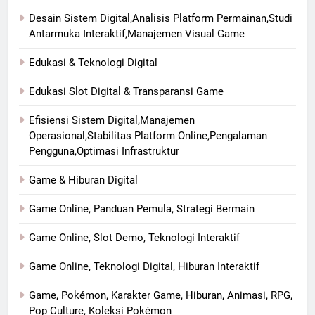
Desain Sistem Digital,Analisis Platform Permainan,Studi
Antarmuka Interaktif,Manajemen Visual Game
Edukasi & Teknologi Digital
Edukasi Slot Digital & Transparansi Game
Efisiensi Sistem Digital,Manajemen
Operasional,Stabilitas Platform Online,Pengalaman
Pengguna,Optimasi Infrastruktur
Game & Hiburan Digital
Game Online, Panduan Pemula, Strategi Bermain
Game Online, Slot Demo, Teknologi Interaktif
Game Online, Teknologi Digital, Hiburan Interaktif
Game, Pokémon, Karakter Game, Hiburan, Animasi, RPG,
Pop Culture, Koleksi Pokémon