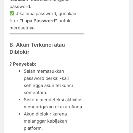
password.
Jika lupa password, gunakan
fitur
“Lupa Password”
untuk
meresetnya.
B. Akun Terkunci atau
Diblokir
?
Penyebab:
Salah memasukkan
password berkali-kali
sehingga akun terkunci
sementara.
Sistem mendeteksi aktivitas
mencurigakan di akun Anda.
Akun diblokir karena
melanggar kebijakan
platform.