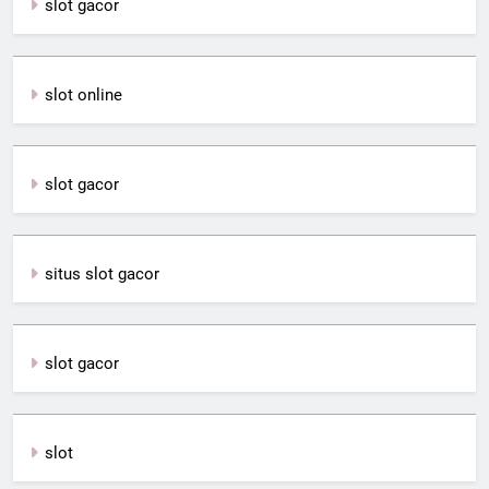
slot gacor
slot online
slot gacor
situs slot gacor
slot gacor
slot