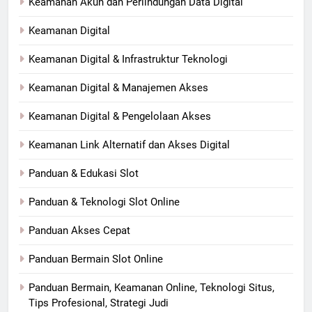
Keamanan Akun dan Perlindungan Data Digital
Keamanan Digital
Keamanan Digital & Infrastruktur Teknologi
Keamanan Digital & Manajemen Akses
Keamanan Digital & Pengelolaan Akses
Keamanan Link Alternatif dan Akses Digital
Panduan & Edukasi Slot
Panduan & Teknologi Slot Online
Panduan Akses Cepat
Panduan Bermain Slot Online
Panduan Bermain, Keamanan Online, Teknologi Situs,
Tips Profesional, Strategi Judi