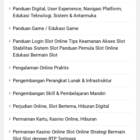
Panduan Digital, User Experience, Navigasi Platform,
Edukasi Teknologi, Sistem & Antarmuka
Panduan Game / Edukasi Game
Panduan Login Slot Online Tips Keamanan Akses Slot
Stabilitas Sistem Slot Panduan Pemula Slot Online
Edukasi Bermain Slot
Pengalaman Online Praktis
Pengembangan Perangkat Lunak & Infrastruktur
Pengembangan Skill & Pembelajaran Mandiri
Perjudian Online, Slot Bertema, Hiburan Digital
Permainan Kartu, Kasino Online, Hiburan
Permainan Kasino Online Slot Online Strategi Bermain
Slot Slot dengan RTP Tertinggi