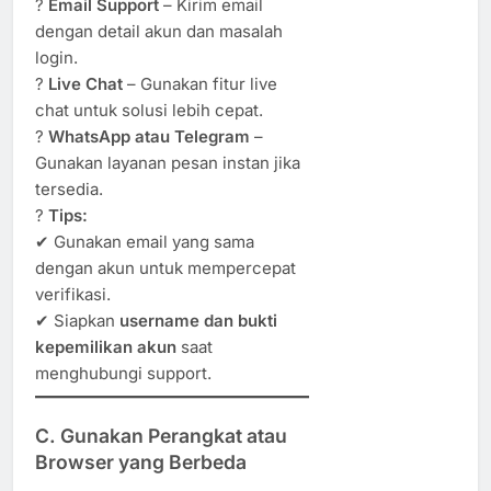
?
Email Support
– Kirim email
dengan detail akun dan masalah
login.
?
Live Chat
– Gunakan fitur live
chat untuk solusi lebih cepat.
?
WhatsApp atau Telegram
–
Gunakan layanan pesan instan jika
tersedia.
?
Tips:
✔ Gunakan email yang sama
dengan akun untuk mempercepat
verifikasi.
✔ Siapkan
username dan bukti
kepemilikan akun
saat
menghubungi support.
C. Gunakan Perangkat atau
Browser yang Berbeda