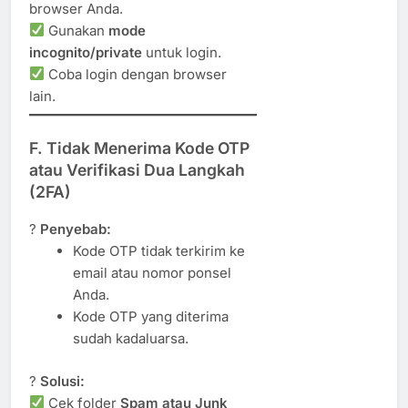
browser Anda.
Gunakan
mode
incognito/private
untuk login.
Coba login dengan browser
lain.
F. Tidak Menerima Kode OTP
atau Verifikasi Dua Langkah
(2FA)
?
Penyebab:
Kode OTP tidak terkirim ke
email atau nomor ponsel
Anda.
Kode OTP yang diterima
sudah kadaluarsa.
?
Solusi:
Cek folder
Spam atau Junk