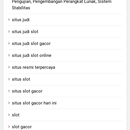
Pengujian, Pengembangan Perangkat Lunak, Sistem
Stabilitas
situs judi
situs judi slot
situs judi slot gacor
situs judi slot online
situs resmi terpercaya
situs slot
situs slot gacor
situs slot gacor hari ini
slot
slot gacor