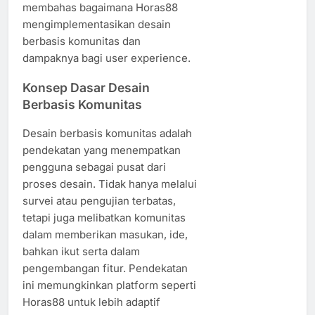
membahas bagaimana Horas88
mengimplementasikan desain
berbasis komunitas dan
dampaknya bagi user experience.
Konsep Dasar Desain
Berbasis Komunitas
Desain berbasis komunitas adalah
pendekatan yang menempatkan
pengguna sebagai pusat dari
proses desain. Tidak hanya melalui
survei atau pengujian terbatas,
tetapi juga melibatkan komunitas
dalam memberikan masukan, ide,
bahkan ikut serta dalam
pengembangan fitur. Pendekatan
ini memungkinkan platform seperti
Horas88 untuk lebih adaptif