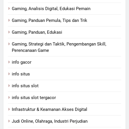
Gaming, Analisis Digital, Edukasi Pemain
Gaming, Panduan Pemula, Tips dan Trik
Gaming, Panduan, Edukasi
Gaming, Strategi dan Taktik, Pengembangan Skill,
Perencanaan Game
info gacor
info situs
info situs slot
info situs slot tergacor
Infrastruktur & Keamanan Akses Digital
Judi Online, Olahraga, Industri Perjudian