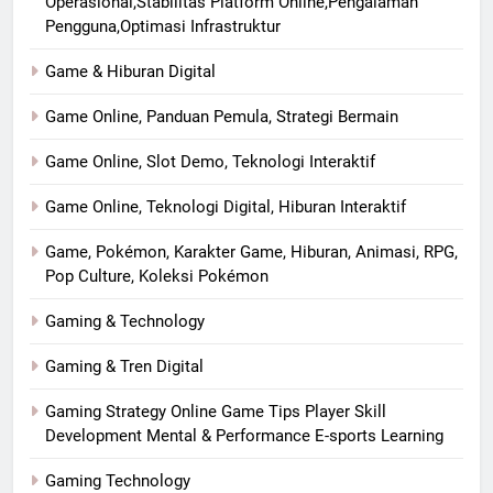
Operasional,Stabilitas Platform Online,Pengalaman
Pengguna,Optimasi Infrastruktur
Game & Hiburan Digital
Game Online, Panduan Pemula, Strategi Bermain
Game Online, Slot Demo, Teknologi Interaktif
Game Online, Teknologi Digital, Hiburan Interaktif
Game, Pokémon, Karakter Game, Hiburan, Animasi, RPG,
Pop Culture, Koleksi Pokémon
Gaming & Technology
Gaming & Tren Digital
Gaming Strategy Online Game Tips Player Skill
Development Mental & Performance E-sports Learning
Gaming Technology