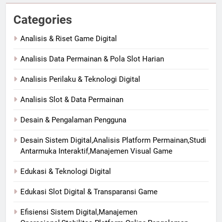
Categories
Analisis & Riset Game Digital
Analisis Data Permainan & Pola Slot Harian
Analisis Perilaku & Teknologi Digital
Analisis Slot & Data Permainan
Desain & Pengalaman Pengguna
Desain Sistem Digital,Analisis Platform Permainan,Studi
Antarmuka Interaktif,Manajemen Visual Game
Edukasi & Teknologi Digital
Edukasi Slot Digital & Transparansi Game
Efisiensi Sistem Digital,Manajemen