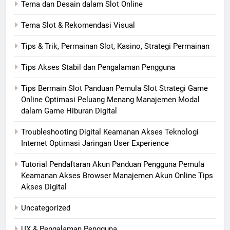
Tema dan Desain dalam Slot Online
Tema Slot & Rekomendasi Visual
Tips & Trik, Permainan Slot, Kasino, Strategi Permainan
Tips Akses Stabil dan Pengalaman Pengguna
Tips Bermain Slot Panduan Pemula Slot Strategi Game
Online Optimasi Peluang Menang Manajemen Modal
dalam Game Hiburan Digital
Troubleshooting Digital Keamanan Akses Teknologi
Internet Optimasi Jaringan User Experience
Tutorial Pendaftaran Akun Panduan Pengguna Pemula
Keamanan Akses Browser Manajemen Akun Online Tips
Akses Digital
Uncategorized
UX & Pengalaman Pengguna