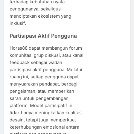
terhadap kebutuhan nyata
penggunanya, sekaligus
menciptakan ekosistem yang
inklusif.
Partisipasi Aktif Pengguna
Horas88 dapat membangun forum
komunitas, grup diskusi, atau kanal
feedback sebagai wadah
partisipasi aktif pengguna. Melalui
ruang ini, setiap pengguna dapat
menyuarakan pendapat, berbagi
pengalaman, atau memberikan
saran untuk pengembangan
platform. Model partisipatif ini
tidak hanya meningkatkan kualitas
desain, tetapi juga memperkuat
keterhubungan emosional antara