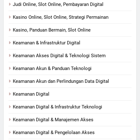
Judi Online, Slot Online, Pembayaran Digital
Kasino Online, Slot Online, Strategi Permainan
Kasino, Panduan Bermain, Slot Online
Keamanan & Infrastruktur Digital
Keamanan Akses Digital & Teknologi Sistem
Keamanan Akun & Panduan Teknologi
Keamanan Akun dan Perlindungan Data Digital
Keamanan Digital
Keamanan Digital & Infrastruktur Teknologi
Keamanan Digital & Manajemen Akses
Keamanan Digital & Pengelolaan Akses