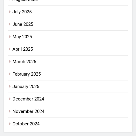
July 2025
June 2025
May 2025
April 2025
March 2025
February 2025
January 2025
December 2024
November 2024
October 2024