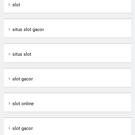
slot
situs slot gacor
situs slot
slot gacor
slot online
slot gacor