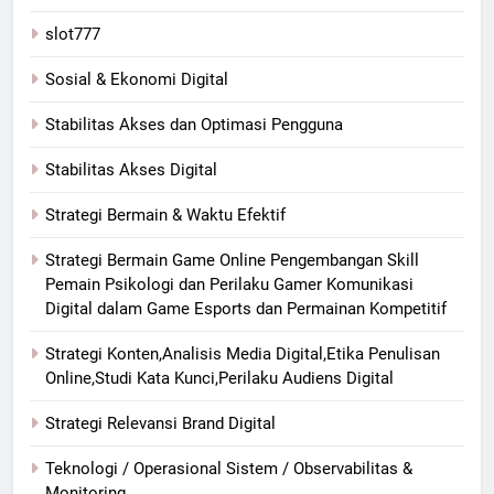
slot777
Sosial & Ekonomi Digital
Stabilitas Akses dan Optimasi Pengguna
Stabilitas Akses Digital
Strategi Bermain & Waktu Efektif
Strategi Bermain Game Online Pengembangan Skill
Pemain Psikologi dan Perilaku Gamer Komunikasi
Digital dalam Game Esports dan Permainan Kompetitif
Strategi Konten,Analisis Media Digital,Etika Penulisan
Online,Studi Kata Kunci,Perilaku Audiens Digital
Strategi Relevansi Brand Digital
Teknologi / Operasional Sistem / Observabilitas &
Monitoring