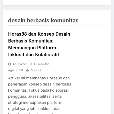
desain berbasis komunitas
Horas88 dan Konsep Desain
Berbasis Komunitas:
Membangun Platform
Inklusif dan Kolaboratif
16852ba
11 months
ago
0
6 mins
Artikel ini membahas Horas88 dan
penerapan konsep desain berbasis
komunitas. Fokus pada kolaborasi
pengguna, aksesibilitas, serta
strategi menciptakan platform
digital yang lebih inklusif dan