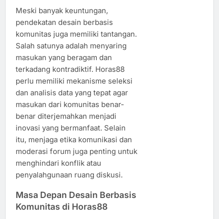
Meski banyak keuntungan,
pendekatan desain berbasis
komunitas juga memiliki tantangan.
Salah satunya adalah menyaring
masukan yang beragam dan
terkadang kontradiktif. Horas88
perlu memiliki mekanisme seleksi
dan analisis data yang tepat agar
masukan dari komunitas benar-
benar diterjemahkan menjadi
inovasi yang bermanfaat. Selain
itu, menjaga etika komunikasi dan
moderasi forum juga penting untuk
menghindari konflik atau
penyalahgunaan ruang diskusi.
Masa Depan Desain Berbasis
Komunitas di Horas88