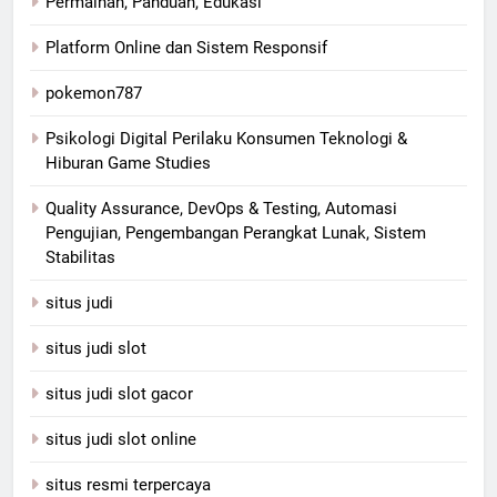
Permainan, Panduan, Edukasi
Platform Online dan Sistem Responsif
pokemon787
Psikologi Digital Perilaku Konsumen Teknologi &
Hiburan Game Studies
Quality Assurance, DevOps & Testing, Automasi
Pengujian, Pengembangan Perangkat Lunak, Sistem
Stabilitas
situs judi
situs judi slot
situs judi slot gacor
situs judi slot online
situs resmi terpercaya