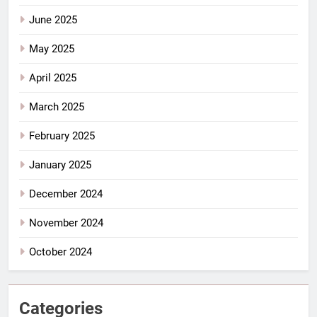
June 2025
May 2025
April 2025
March 2025
February 2025
January 2025
December 2024
November 2024
October 2024
Categories