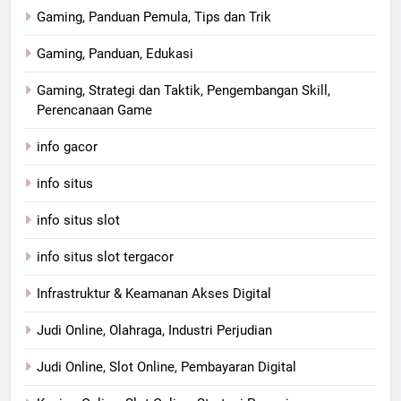
Gaming, Panduan Pemula, Tips dan Trik
Gaming, Panduan, Edukasi
Gaming, Strategi dan Taktik, Pengembangan Skill,
Perencanaan Game
info gacor
info situs
info situs slot
info situs slot tergacor
Infrastruktur & Keamanan Akses Digital
Judi Online, Olahraga, Industri Perjudian
Judi Online, Slot Online, Pembayaran Digital