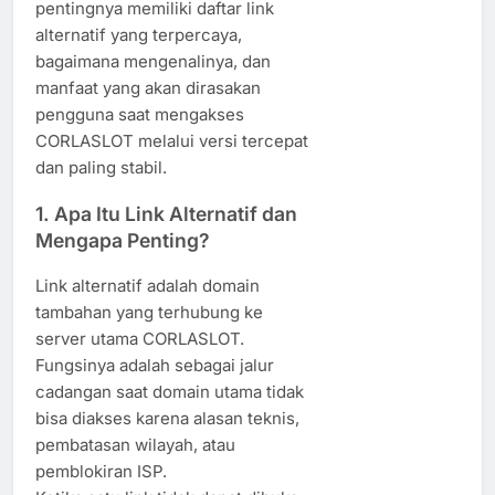
pentingnya memiliki daftar link
alternatif yang terpercaya,
bagaimana mengenalinya, dan
manfaat yang akan dirasakan
pengguna saat mengakses
CORLASLOT melalui versi tercepat
dan paling stabil.
1.
Apa Itu Link Alternatif dan
Mengapa Penting?
Link alternatif adalah domain
tambahan yang terhubung ke
server utama CORLASLOT.
Fungsinya adalah sebagai jalur
cadangan saat domain utama tidak
bisa diakses karena alasan teknis,
pembatasan wilayah, atau
pemblokiran ISP.