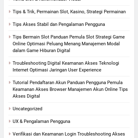
Tips & Trik, Permainan Slot, Kasino, Strategi Permainan
Tips Akses Stabil dan Pengalaman Pengguna
Tips Bermain Slot Panduan Pemula Slot Strategi Game
Online Optimasi Peluang Menang Manajemen Modal
dalam Game Hiburan Digital
Troubleshooting Digital Keamanan Akses Teknologi
Internet Optimasi Jaringan User Experience
Tutorial Pendaftaran Akun Panduan Pengguna Pemula
Keamanan Akses Browser Manajemen Akun Online Tips
Akses Digital
Uncategorized
UX & Pengalaman Pengguna
Verifikasi dan Keamanan Login Troubleshooting Akses