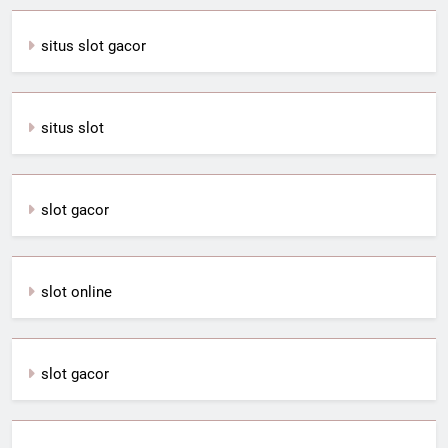
situs slot gacor
situs slot
slot gacor
slot online
slot gacor