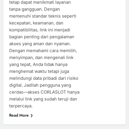
tetap dapat menikmati layanan
tanpa gangguan. Dengan
memenuhi standar teknis seperti
kecepatan, keamanan, dan
kompatibilitas, link ini menjadi
bagian penting dari pengalaman
akses yang aman dan nyaman.
Dengan memahami cara memilih,
menyimpan, dan mengenali link
yang tepat, Anda tidak hanya
menghemat waktu tetapi juga
melindungi data pribadi dari risiko
digital. Jadilah pengguna yang
cerdas—akses CORLASLOT hanya
melalui link yang sudah teruji dan
terpercaya.
Read More