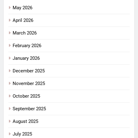
May 2026
April 2026
March 2026
February 2026
January 2026
December 2025
November 2025
October 2025
September 2025
August 2025
July 2025