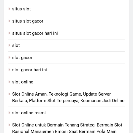
situs slot
situs slot gacor
situs slot gacor hari ini
slot
slot gacor
slot gacor hari ini
slot online
Slot Online Aman, Teknologi Game, Update Server
Berkala, Platform Slot Terpercaya, Keamanan Judi Online
slot online resmi
Slot Online untuk Bermain Tenang Strategi Bermain Slot
Rasional Manajemen Emosi Saat Bermain Pola Main