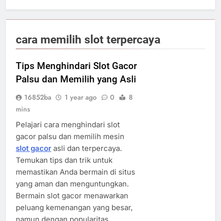
cara memilih slot terpercaya
Tips Menghindari Slot Gacor
Palsu dan Memilih yang Asli
16852ba
1 year ago
0
8
mins
Pelajari cara menghindari slot
gacor palsu dan memilih mesin
slot gacor
asli dan terpercaya.
Temukan tips dan trik untuk
memastikan Anda bermain di situs
yang aman dan menguntungkan.
Bermain slot gacor menawarkan
peluang kemenangan yang besar,
namun dengan popularitas