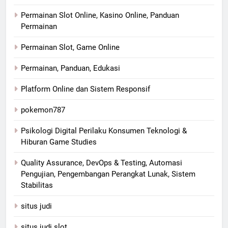
Permainan Slot Online, Kasino Online, Panduan
Permainan
Permainan Slot, Game Online
Permainan, Panduan, Edukasi
Platform Online dan Sistem Responsif
pokemon787
Psikologi Digital Perilaku Konsumen Teknologi &
Hiburan Game Studies
Quality Assurance, DevOps & Testing, Automasi
Pengujian, Pengembangan Perangkat Lunak, Sistem
Stabilitas
situs judi
situs judi slot