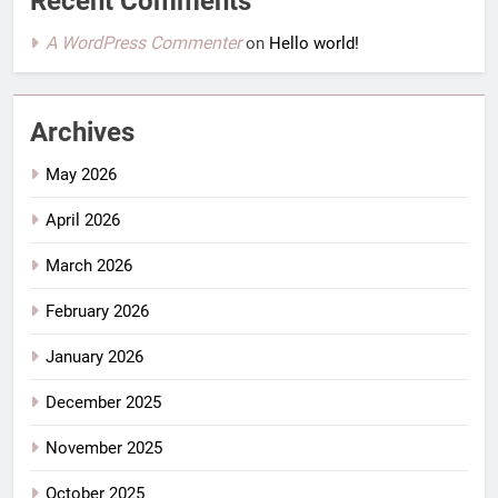
Recent Comments
A WordPress Commenter
on
Hello world!
Archives
May 2026
April 2026
March 2026
February 2026
January 2026
December 2025
November 2025
October 2025