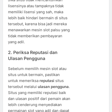
lisensinya atau tampaknya tidak
memiliki lisensi yang sah, maka
lebih baik hindari bermain di situs
tersebut, karena bisa jadi mereka
menawarkan mesin slot palsu yang
tidak memberikan pembayaran
yang adil.
2.
Periksa Reputasi dan
Ulasan Pengguna
Sebelum memilih mesin slot atau
situs untuk bermain, pastikan
untuk memeriksa
reputasi
situs
tersebut melalui
ulasan pengguna
.
Situs yang memiliki reputasi baik
dan ulasan positif dari pemain akan
lebih cenderung menyediakan
permainan slot yang adil dan dapat