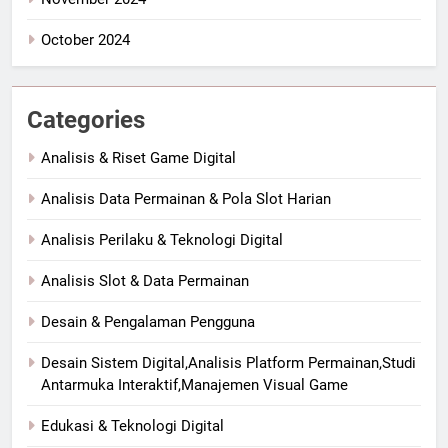
October 2024
Categories
Analisis & Riset Game Digital
Analisis Data Permainan & Pola Slot Harian
Analisis Perilaku & Teknologi Digital
Analisis Slot & Data Permainan
Desain & Pengalaman Pengguna
Desain Sistem Digital,Analisis Platform Permainan,Studi
Antarmuka Interaktif,Manajemen Visual Game
Edukasi & Teknologi Digital