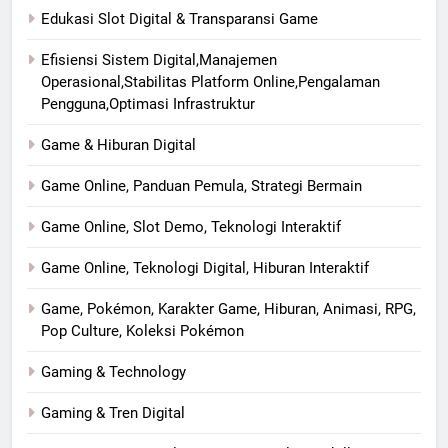
Edukasi Slot Digital & Transparansi Game
Efisiensi Sistem Digital,Manajemen
Operasional,Stabilitas Platform Online,Pengalaman
Pengguna,Optimasi Infrastruktur
Game & Hiburan Digital
Game Online, Panduan Pemula, Strategi Bermain
Game Online, Slot Demo, Teknologi Interaktif
Game Online, Teknologi Digital, Hiburan Interaktif
Game, Pokémon, Karakter Game, Hiburan, Animasi, RPG,
Pop Culture, Koleksi Pokémon
Gaming & Technology
Gaming & Tren Digital