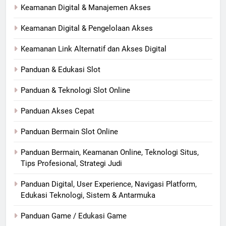
Keamanan Digital & Manajemen Akses
Keamanan Digital & Pengelolaan Akses
Keamanan Link Alternatif dan Akses Digital
Panduan & Edukasi Slot
Panduan & Teknologi Slot Online
Panduan Akses Cepat
Panduan Bermain Slot Online
Panduan Bermain, Keamanan Online, Teknologi Situs,
Tips Profesional, Strategi Judi
Panduan Digital, User Experience, Navigasi Platform,
Edukasi Teknologi, Sistem & Antarmuka
Panduan Game / Edukasi Game