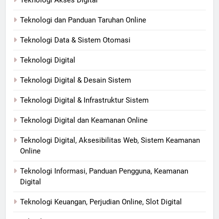
Teknologi dan Panduan Taruhan Online
Teknologi Data & Sistem Otomasi
Teknologi Digital
Teknologi Digital & Desain Sistem
Teknologi Digital & Infrastruktur Sistem
Teknologi Digital dan Keamanan Online
Teknologi Digital, Aksesibilitas Web, Sistem Keamanan
Online
Teknologi Informasi, Panduan Pengguna, Keamanan
Digital
Teknologi Keuangan, Perjudian Online, Slot Digital