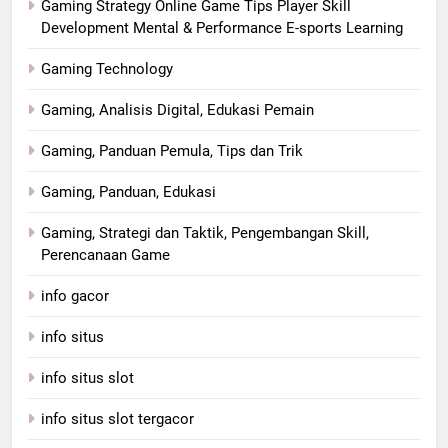
Gaming Strategy Online Game Tips Player Skill
Development Mental & Performance E-sports Learning
Gaming Technology
Gaming, Analisis Digital, Edukasi Pemain
Gaming, Panduan Pemula, Tips dan Trik
Gaming, Panduan, Edukasi
Gaming, Strategi dan Taktik, Pengembangan Skill,
Perencanaan Game
info gacor
info situs
info situs slot
info situs slot tergacor