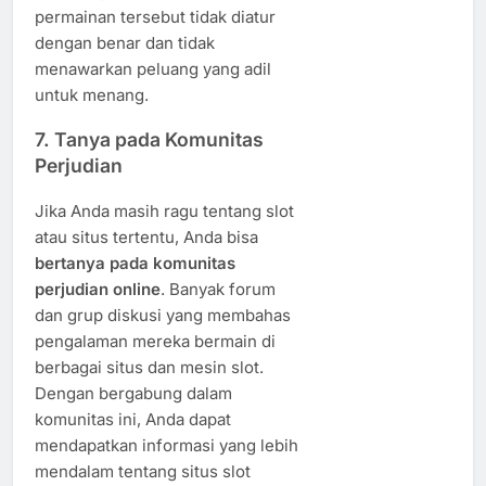
permainan tersebut tidak diatur
dengan benar dan tidak
menawarkan peluang yang adil
untuk menang.
7.
Tanya pada Komunitas
Perjudian
Jika Anda masih ragu tentang slot
atau situs tertentu, Anda bisa
bertanya pada komunitas
perjudian online
. Banyak forum
dan grup diskusi yang membahas
pengalaman mereka bermain di
berbagai situs dan mesin slot.
Dengan bergabung dalam
komunitas ini, Anda dapat
mendapatkan informasi yang lebih
mendalam tentang situs slot