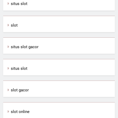
situs slot
slot
situs slot gacor
situs slot
slot gacor
slot online