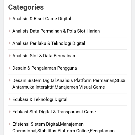
Categories
Analisis & Riset Game Digital
Analisis Data Permainan & Pola Slot Harian
Analisis Perilaku & Teknologi Digital
Analisis Slot & Data Permainan
Desain & Pengalaman Pengguna
Desain Sistem Digital,Analisis Platform Permainan,Studi
Antarmuka Interaktif,Manajemen Visual Game
Edukasi & Teknologi Digital
Edukasi Slot Digital & Transparansi Game
Efisiensi Sistem Digital,Manajemen
Operasional,Stabilitas Platform Online,Pengalaman