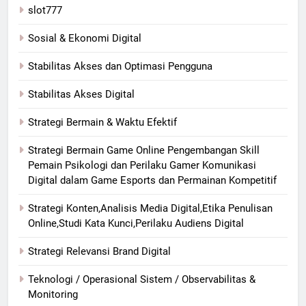
slot777
Sosial & Ekonomi Digital
Stabilitas Akses dan Optimasi Pengguna
Stabilitas Akses Digital
Strategi Bermain & Waktu Efektif
Strategi Bermain Game Online Pengembangan Skill
Pemain Psikologi dan Perilaku Gamer Komunikasi
Digital dalam Game Esports dan Permainan Kompetitif
Strategi Konten,Analisis Media Digital,Etika Penulisan
Online,Studi Kata Kunci,Perilaku Audiens Digital
Strategi Relevansi Brand Digital
Teknologi / Operasional Sistem / Observabilitas &
Monitoring