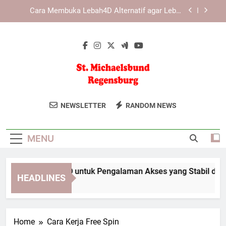
Skip
Slot Lebah4D sebagai Platform Online dengan
to
Sistem Responsif
content
Panduan Keamanan LAE138 Login agar Data
Tetap Terlindungi
Tips Slot Lebah4D untuk Pengalaman Akses yang
Stabil dan Nyaman
Cara Membuka Lebah4D Alternatif agar Lebih
Cepat Terhubung
St.
Jelajahi Kegiatan Dan Informasi Dari
Slot Lebah4D sebagai Platform Online dengan
NEWSLETTER
RANDOM NEWS
Sistem Responsif
Michaelsbund
Komunitas Katolik St. Michaels Bund Di
Panduan Keamanan LAE138 Login agar Data
Regensburg.
Tetap Terlindungi
Regensburg
MENU
ps Slot Lebah4D untuk Pengalaman Akses yang Stabil dan N
HEADLINES
Months Ago
Home
Cara Kerja Free Spin