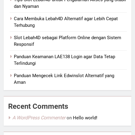
dan Nyaman
Cara Membuka Lebah4D Alternatif agar Lebih Cepat
Terhubung
Slot Lebah4D sebagai Platform Online dengan Sistem
Responsif
Panduan Keamanan LAE138 Login agar Data Tetap
Terlindungi
Panduan Mengecek Link Edwinslot Alternatif yang
Aman
Recent Comments
A WordPress Commenter
on
Hello world!