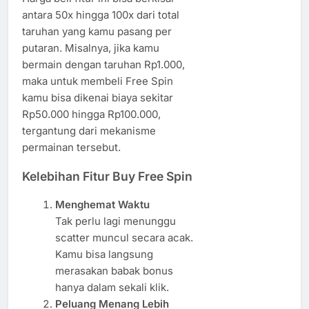
antara 50x hingga 100x dari total
taruhan yang kamu pasang per
putaran. Misalnya, jika kamu
bermain dengan taruhan Rp1.000,
maka untuk membeli Free Spin
kamu bisa dikenai biaya sekitar
Rp50.000 hingga Rp100.000,
tergantung dari mekanisme
permainan tersebut.
Kelebihan Fitur Buy Free Spin
Menghemat Waktu
Tak perlu lagi menunggu
scatter muncul secara acak.
Kamu bisa langsung
merasakan babak bonus
hanya dalam sekali klik.
Peluang Menang Lebih