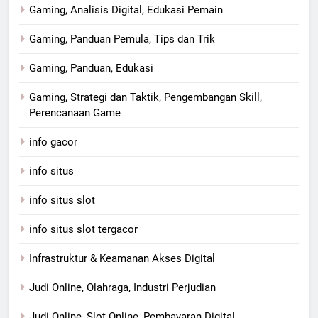
Gaming, Analisis Digital, Edukasi Pemain
Gaming, Panduan Pemula, Tips dan Trik
Gaming, Panduan, Edukasi
Gaming, Strategi dan Taktik, Pengembangan Skill,
Perencanaan Game
info gacor
info situs
info situs slot
info situs slot tergacor
Infrastruktur & Keamanan Akses Digital
Judi Online, Olahraga, Industri Perjudian
Judi Online, Slot Online, Pembayaran Digital