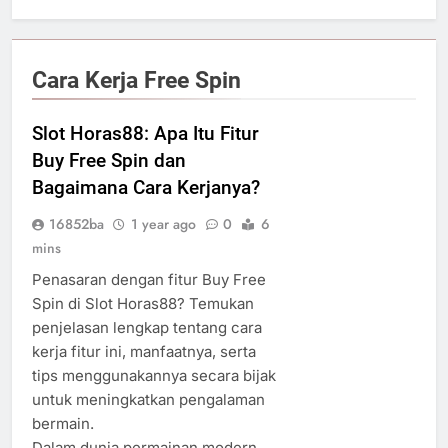
Cara Kerja Free Spin
Slot Horas88: Apa Itu Fitur
Buy Free Spin dan
Bagaimana Cara Kerjanya?
16852ba
1 year ago
0
6
mins
Penasaran dengan fitur Buy Free
Spin di Slot Horas88? Temukan
penjelasan lengkap tentang cara
kerja fitur ini, manfaatnya, serta
tips menggunakannya secara bijak
untuk meningkatkan pengalaman
bermain.
Dalam dunia permainan modern