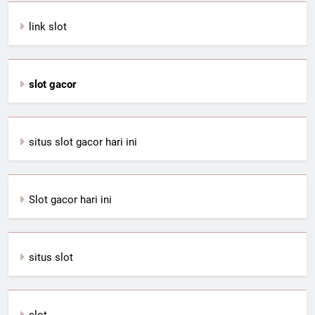
link slot
slot gacor
situs slot gacor hari ini
Slot gacor hari ini
situs slot