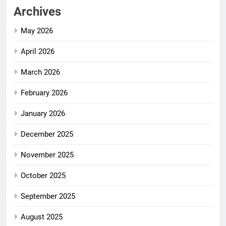
Archives
May 2026
April 2026
March 2026
February 2026
January 2026
December 2025
November 2025
October 2025
September 2025
August 2025