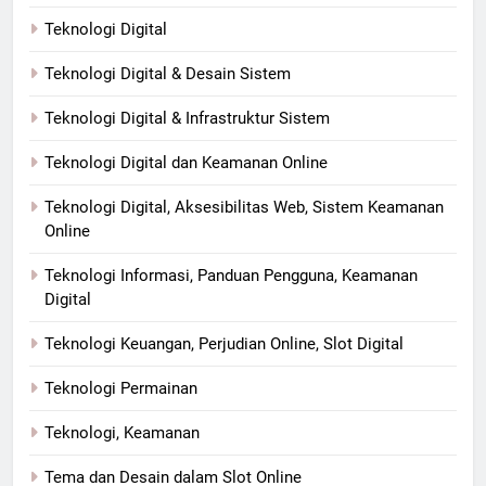
Teknologi Digital
Teknologi Digital & Desain Sistem
Teknologi Digital & Infrastruktur Sistem
Teknologi Digital dan Keamanan Online
Teknologi Digital, Aksesibilitas Web, Sistem Keamanan
Online
Teknologi Informasi, Panduan Pengguna, Keamanan
Digital
Teknologi Keuangan, Perjudian Online, Slot Digital
Teknologi Permainan
Teknologi, Keamanan
Tema dan Desain dalam Slot Online