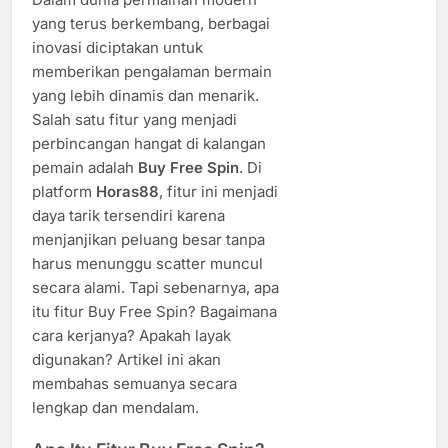
yang terus berkembang, berbagai
inovasi diciptakan untuk
memberikan pengalaman bermain
yang lebih dinamis dan menarik.
Salah satu fitur yang menjadi
perbincangan hangat di kalangan
pemain adalah
Buy Free Spin
. Di
platform
Horas88
, fitur ini menjadi
daya tarik tersendiri karena
menjanjikan peluang besar tanpa
harus menunggu scatter muncul
secara alami. Tapi sebenarnya, apa
itu fitur Buy Free Spin? Bagaimana
cara kerjanya? Apakah layak
digunakan? Artikel ini akan
membahas semuanya secara
lengkap dan mendalam.