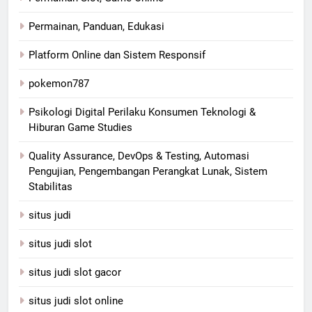
Permainan, Panduan, Edukasi
Platform Online dan Sistem Responsif
pokemon787
Psikologi Digital Perilaku Konsumen Teknologi &
Hiburan Game Studies
Quality Assurance, DevOps & Testing, Automasi
Pengujian, Pengembangan Perangkat Lunak, Sistem
Stabilitas
situs judi
situs judi slot
situs judi slot gacor
situs judi slot online