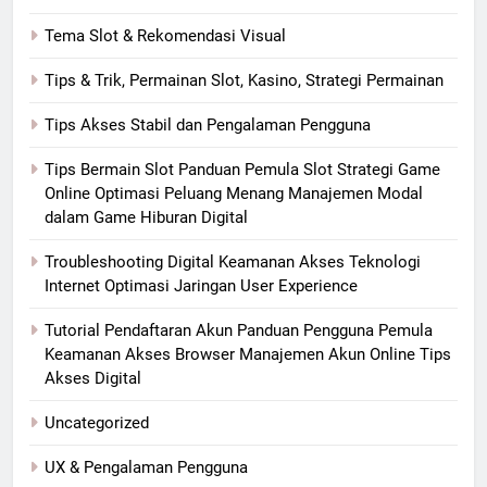
Tema Slot & Rekomendasi Visual
Tips & Trik, Permainan Slot, Kasino, Strategi Permainan
Tips Akses Stabil dan Pengalaman Pengguna
Tips Bermain Slot Panduan Pemula Slot Strategi Game
Online Optimasi Peluang Menang Manajemen Modal
dalam Game Hiburan Digital
Troubleshooting Digital Keamanan Akses Teknologi
Internet Optimasi Jaringan User Experience
Tutorial Pendaftaran Akun Panduan Pengguna Pemula
Keamanan Akses Browser Manajemen Akun Online Tips
Akses Digital
Uncategorized
UX & Pengalaman Pengguna