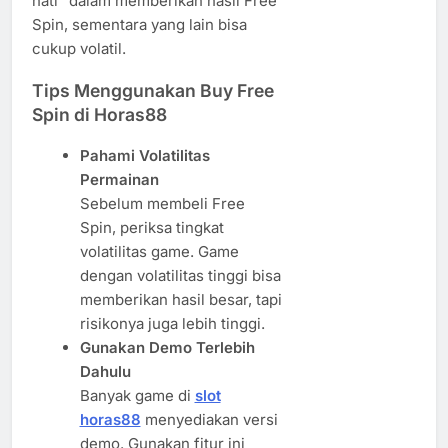
hati” dalam memberikan hasil Free
Spin, sementara yang lain bisa
cukup volatil.
Tips Menggunakan Buy Free
Spin di Horas88
Pahami Volatilitas
Permainan
Sebelum membeli Free
Spin, periksa tingkat
volatilitas game. Game
dengan volatilitas tinggi bisa
memberikan hasil besar, tapi
risikonya juga lebih tinggi.
Gunakan Demo Terlebih
Dahulu
Banyak game di
slot
horas88
menyediakan versi
demo. Gunakan fitur ini