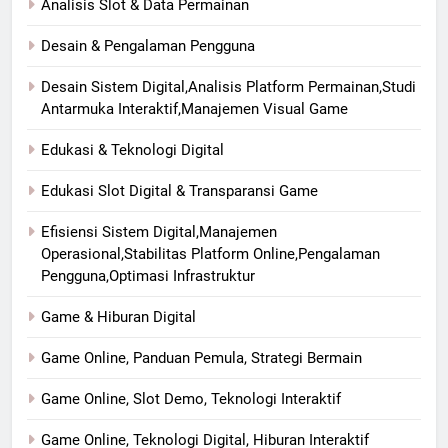
Analisis Slot & Data Permainan
Desain & Pengalaman Pengguna
Desain Sistem Digital,Analisis Platform Permainan,Studi
Antarmuka Interaktif,Manajemen Visual Game
Edukasi & Teknologi Digital
Edukasi Slot Digital & Transparansi Game
Efisiensi Sistem Digital,Manajemen
Operasional,Stabilitas Platform Online,Pengalaman
Pengguna,Optimasi Infrastruktur
Game & Hiburan Digital
Game Online, Panduan Pemula, Strategi Bermain
Game Online, Slot Demo, Teknologi Interaktif
Game Online, Teknologi Digital, Hiburan Interaktif