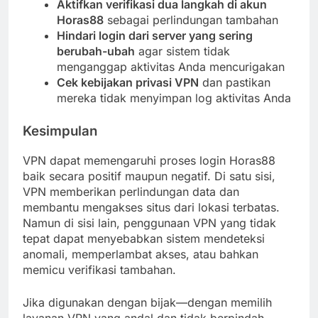
Aktifkan verifikasi dua langkah di akun
Horas88
sebagai perlindungan tambahan
Hindari login dari server yang sering
berubah-ubah
agar sistem tidak
menganggap aktivitas Anda mencurigakan
Cek kebijakan privasi VPN
dan pastikan
mereka tidak menyimpan log aktivitas Anda
Kesimpulan
VPN dapat memengaruhi proses login Horas88
baik secara positif maupun negatif. Di satu sisi,
VPN memberikan perlindungan data dan
membantu mengakses situs dari lokasi terbatas.
Namun di sisi lain, penggunaan VPN yang tidak
tepat dapat menyebabkan sistem mendeteksi
anomali, memperlambat akses, atau bahkan
memicu verifikasi tambahan.
Jika digunakan dengan bijak—dengan memilih
layanan VPN yang andal dan tidak berpindah-