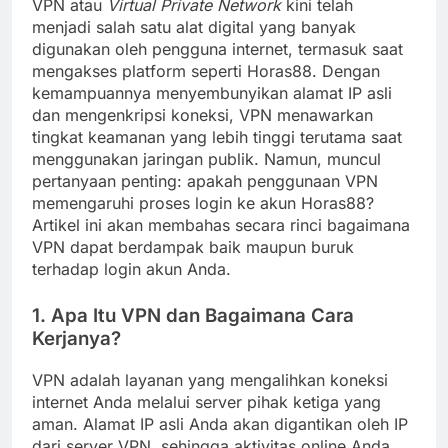
VPN atau
Virtual Private Network
kini telah
menjadi salah satu alat digital yang banyak
digunakan oleh pengguna internet, termasuk saat
mengakses platform seperti Horas88. Dengan
kemampuannya menyembunyikan alamat IP asli
dan mengenkripsi koneksi, VPN menawarkan
tingkat keamanan yang lebih tinggi terutama saat
menggunakan jaringan publik. Namun, muncul
pertanyaan penting: apakah penggunaan VPN
memengaruhi proses login ke akun Horas88?
Artikel ini akan membahas secara rinci bagaimana
VPN dapat berdampak baik maupun buruk
terhadap login akun Anda.
1. Apa Itu VPN dan Bagaimana Cara
Kerjanya?
VPN adalah layanan yang mengalihkan koneksi
internet Anda melalui server pihak ketiga yang
aman. Alamat IP asli Anda akan digantikan oleh IP
dari server VPN, sehingga aktivitas online Anda