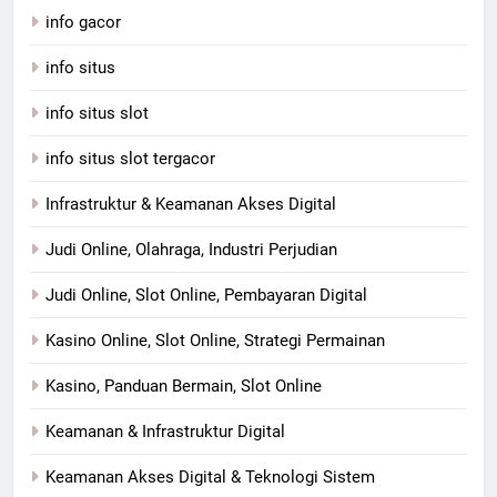
info gacor
info situs
info situs slot
info situs slot tergacor
Infrastruktur & Keamanan Akses Digital
Judi Online, Olahraga, Industri Perjudian
Judi Online, Slot Online, Pembayaran Digital
Kasino Online, Slot Online, Strategi Permainan
Kasino, Panduan Bermain, Slot Online
Keamanan & Infrastruktur Digital
Keamanan Akses Digital & Teknologi Sistem