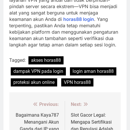
pindah server secara ekstrem—VPN bisa menjadi
alat yang sangat berguna untuk menjaga
keamanan akun Anda di
horas88 login
. Yang
terpenting, pastikan Anda tetap mematuhi
kebijakan platform dan menggunakan pengaturan
keamanan akun tambahan seperti verifikasi dua
langkah agar tetap aman dalam setiap sesi login.
Tagged:
akses horas88
dampak VPN pada login
login aman horas88
proteksi akun online
VPN horas88
Previous:
Next:
Post
navigation
Bagaimana Kaya787
Slot Gacor Legal:
Menangani Akun
Mengapa Sertifikasi
Ganda dari IP yang
dan Regulasi Adalah