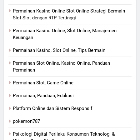
Permainan Kasino Online Slot Online Strategi Bermain
Slot Slot dengan RTP Tertinggi
Permainan Kasino Online, Slot Online, Manajemen
Keuangan
Permainan Kasino, Slot Online, Tips Bermain
Permainan Slot Online, Kasino Online, Panduan
Permainan
Permainan Slot, Game Online
Permainan, Panduan, Edukasi
Platform Online dan Sistem Responsif
pokemon787
Psikologi Digital Perilaku Konsumen Teknologi &