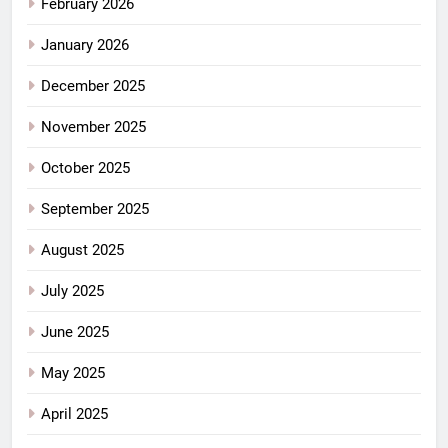
February 2026
January 2026
December 2025
November 2025
October 2025
September 2025
August 2025
July 2025
June 2025
May 2025
April 2025