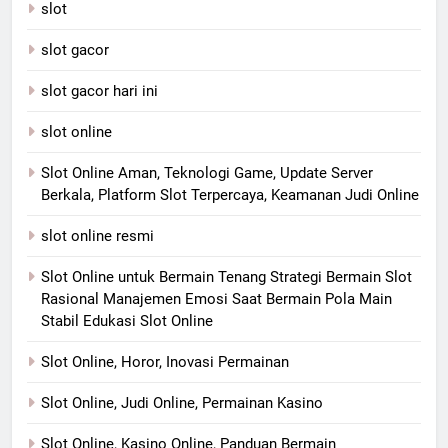
slot
slot gacor
slot gacor hari ini
slot online
Slot Online Aman, Teknologi Game, Update Server
Berkala, Platform Slot Terpercaya, Keamanan Judi Online
slot online resmi
Slot Online untuk Bermain Tenang Strategi Bermain Slot
Rasional Manajemen Emosi Saat Bermain Pola Main
Stabil Edukasi Slot Online
Slot Online, Horor, Inovasi Permainan
Slot Online, Judi Online, Permainan Kasino
Slot Online, Kasino Online, Panduan Bermain