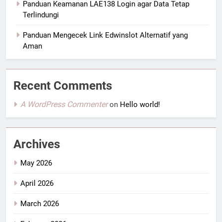
Panduan Keamanan LAE138 Login agar Data Tetap
Terlindungi
Panduan Mengecek Link Edwinslot Alternatif yang
Aman
Recent Comments
A WordPress Commenter
on
Hello world!
Archives
May 2026
April 2026
March 2026