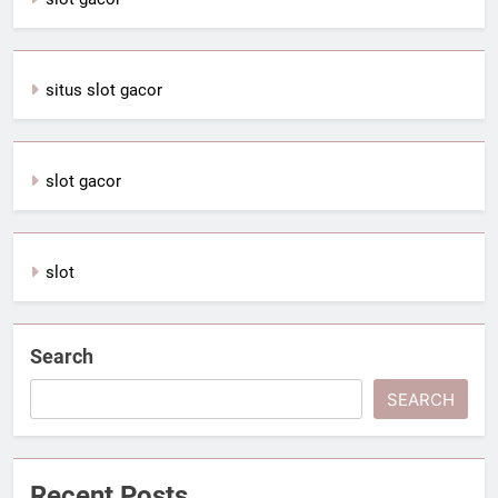
situs slot gacor
slot gacor
slot
Search
SEARCH
Recent Posts