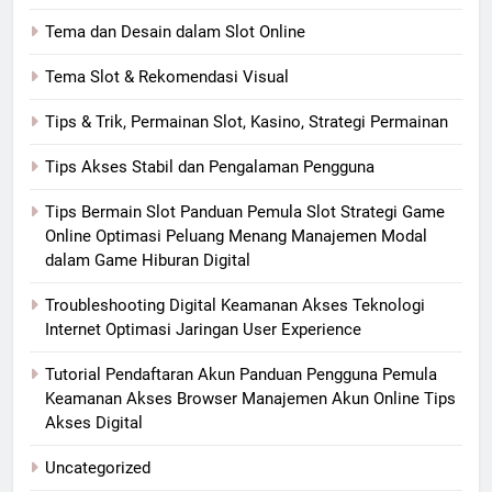
Tema dan Desain dalam Slot Online
Tema Slot & Rekomendasi Visual
Tips & Trik, Permainan Slot, Kasino, Strategi Permainan
Tips Akses Stabil dan Pengalaman Pengguna
Tips Bermain Slot Panduan Pemula Slot Strategi Game
Online Optimasi Peluang Menang Manajemen Modal
dalam Game Hiburan Digital
Troubleshooting Digital Keamanan Akses Teknologi
Internet Optimasi Jaringan User Experience
Tutorial Pendaftaran Akun Panduan Pengguna Pemula
Keamanan Akses Browser Manajemen Akun Online Tips
Akses Digital
Uncategorized