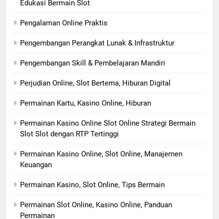
Edukasi Bermain Slot
Pengalaman Online Praktis
Pengembangan Perangkat Lunak & Infrastruktur
Pengembangan Skill & Pembelajaran Mandiri
Perjudian Online, Slot Bertema, Hiburan Digital
Permainan Kartu, Kasino Online, Hiburan
Permainan Kasino Online Slot Online Strategi Bermain
Slot Slot dengan RTP Tertinggi
Permainan Kasino Online, Slot Online, Manajemen
Keuangan
Permainan Kasino, Slot Online, Tips Bermain
Permainan Slot Online, Kasino Online, Panduan
Permainan