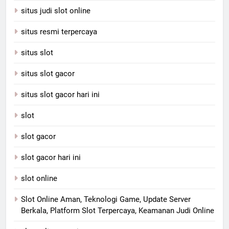
situs judi slot online
situs resmi terpercaya
situs slot
situs slot gacor
situs slot gacor hari ini
slot
slot gacor
slot gacor hari ini
slot online
Slot Online Aman, Teknologi Game, Update Server
Berkala, Platform Slot Terpercaya, Keamanan Judi Online