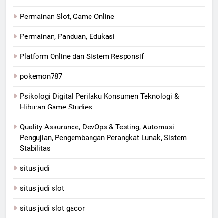
Permainan Slot, Game Online
Permainan, Panduan, Edukasi
Platform Online dan Sistem Responsif
pokemon787
Psikologi Digital Perilaku Konsumen Teknologi &
Hiburan Game Studies
Quality Assurance, DevOps & Testing, Automasi
Pengujian, Pengembangan Perangkat Lunak, Sistem
Stabilitas
situs judi
situs judi slot
situs judi slot gacor