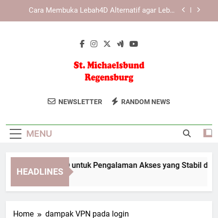
Skip
Slot Lebah4D sebagai Platform Online dengan
to
Sistem Responsif
content
Panduan Keamanan LAE138 Login agar Data
Tetap Terlindungi
Tips Slot Lebah4D untuk Pengalaman Akses yang
Stabil dan Nyaman
Cara Membuka Lebah4D Alternatif agar Lebih
Cepat Terhubung
St.
Jelajahi Kegiatan Dan Informasi Dari
Slot Lebah4D sebagai Platform Online dengan
NEWSLETTER
RANDOM NEWS
Sistem Responsif
Michaelsbund
Komunitas Katolik St. Michaels Bund Di
Panduan Keamanan LAE138 Login agar Data
Regensburg.
Tetap Terlindungi
Regensburg
MENU
ips Slot Lebah4D untuk Pengalaman Akses yang Stabil dan 
HEADLINES
 Months Ago
Home
dampak VPN pada login