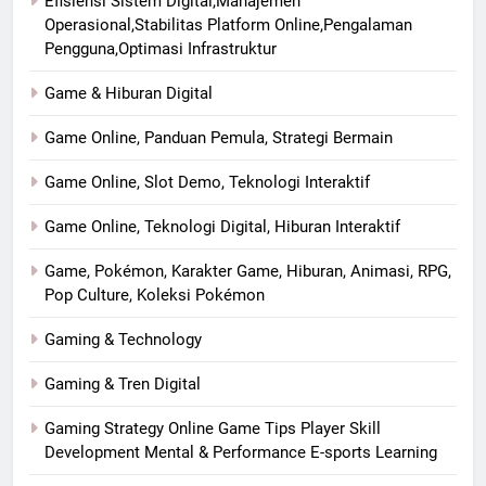
Efisiensi Sistem Digital,Manajemen
Operasional,Stabilitas Platform Online,Pengalaman
Pengguna,Optimasi Infrastruktur
Game & Hiburan Digital
Game Online, Panduan Pemula, Strategi Bermain
Game Online, Slot Demo, Teknologi Interaktif
Game Online, Teknologi Digital, Hiburan Interaktif
Game, Pokémon, Karakter Game, Hiburan, Animasi, RPG,
Pop Culture, Koleksi Pokémon
Gaming & Technology
Gaming & Tren Digital
Gaming Strategy Online Game Tips Player Skill
Development Mental & Performance E-sports Learning