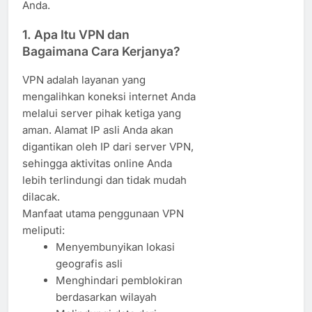
Anda.
1. Apa Itu VPN dan
Bagaimana Cara Kerjanya?
VPN adalah layanan yang
mengalihkan koneksi internet Anda
melalui server pihak ketiga yang
aman. Alamat IP asli Anda akan
digantikan oleh IP dari server VPN,
sehingga aktivitas online Anda
lebih terlindungi dan tidak mudah
dilacak.
Manfaat utama penggunaan VPN
meliputi:
Menyembunyikan lokasi
geografis asli
Menghindari pemblokiran
berdasarkan wilayah