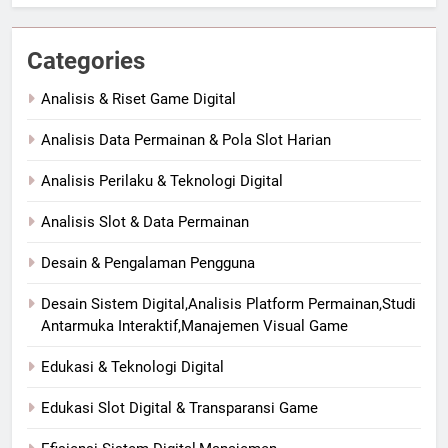
Categories
Analisis & Riset Game Digital
Analisis Data Permainan & Pola Slot Harian
Analisis Perilaku & Teknologi Digital
Analisis Slot & Data Permainan
Desain & Pengalaman Pengguna
Desain Sistem Digital,Analisis Platform Permainan,Studi
Antarmuka Interaktif,Manajemen Visual Game
Edukasi & Teknologi Digital
Edukasi Slot Digital & Transparansi Game