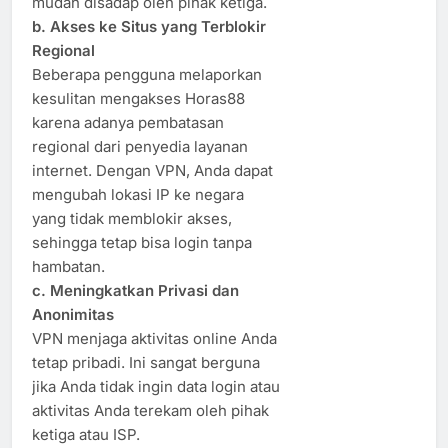
mudah disadap oleh pihak ketiga.
b. Akses ke Situs yang Terblokir
Regional
Beberapa pengguna melaporkan
kesulitan mengakses Horas88
karena adanya pembatasan
regional dari penyedia layanan
internet. Dengan VPN, Anda dapat
mengubah lokasi IP ke negara
yang tidak memblokir akses,
sehingga tetap bisa login tanpa
hambatan.
c. Meningkatkan Privasi dan
Anonimitas
VPN menjaga aktivitas online Anda
tetap pribadi. Ini sangat berguna
jika Anda tidak ingin data login atau
aktivitas Anda terekam oleh pihak
ketiga atau ISP.