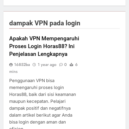
dampak VPN pada login
Apakah VPN Mempengaruhi
Proses Login Horas88? Ini
Penjelasan Lengkapnya
16852ba
1 year ago
0
6
mins
Penggunaan VPN bisa
memengaruhi proses login
Horas88, baik dari sisi keamanan
maupun kecepatan. Pelajari
dampak positif dan negatifnya
dalam artikel berikut agar Anda
bisa login dengan aman dan
efisien.