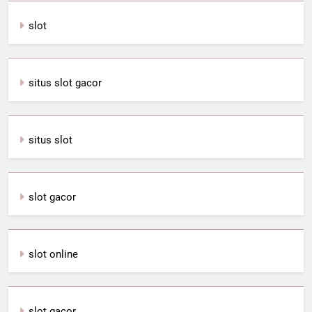
slot
situs slot gacor
situs slot
slot gacor
slot online
slot gacor