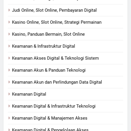
Judi Online, Slot Online, Pembayaran Digital
Kasino Online, Slot Online, Strategi Permainan
Kasino, Panduan Bermain, Slot Online
Keamanan & Infrastruktur Digital
Keamanan Akses Digital & Teknologi Sistem
Keamanan Akun & Panduan Teknologi
Keamanan Akun dan Perlindungan Data Digital
Keamanan Digital
Keamanan Digital & Infrastruktur Teknologi
Keamanan Digital & Manajemen Akses
Keamanan Digital & Pengelolaan Akses