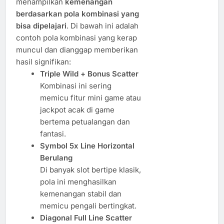
menampilkan
kemenangan
berdasarkan pola kombinasi yang
bisa dipelajari
. Di bawah ini adalah
contoh pola kombinasi yang kerap
muncul dan dianggap memberikan
hasil signifikan:
Triple Wild + Bonus Scatter
Kombinasi ini sering
memicu fitur mini game atau
jackpot acak di game
bertema petualangan dan
fantasi.
Symbol 5x Line Horizontal
Berulang
Di banyak slot bertipe klasik,
pola ini menghasilkan
kemenangan stabil dan
memicu pengali bertingkat.
Diagonal Full Line Scatter