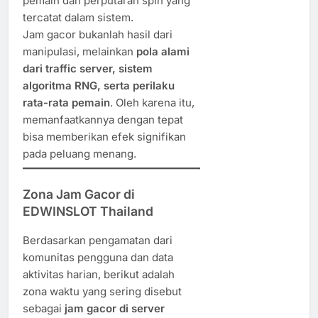
pemain dan perputaran spin yang
tercatat dalam sistem.
Jam gacor bukanlah hasil dari
manipulasi, melainkan
pola alami
dari traffic server, sistem
algoritma RNG, serta perilaku
rata-rata pemain
. Oleh karena itu,
memanfaatkannya dengan tepat
bisa memberikan efek signifikan
pada peluang menang.
Zona Jam Gacor di
EDWINSLOT Thailand
Berdasarkan pengamatan dari
komunitas pengguna dan data
aktivitas harian, berikut adalah
zona waktu yang sering disebut
sebagai
jam gacor di server