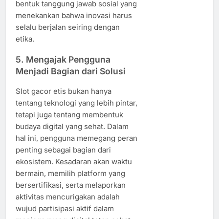
bentuk tanggung jawab sosial yang
menekankan bahwa inovasi harus
selalu berjalan seiring dengan
etika.
5.
Mengajak Pengguna
Menjadi Bagian dari Solusi
Slot gacor etis bukan hanya
tentang teknologi yang lebih pintar,
tetapi juga tentang membentuk
budaya digital yang sehat. Dalam
hal ini, pengguna memegang peran
penting sebagai bagian dari
ekosistem. Kesadaran akan waktu
bermain, memilih platform yang
bersertifikasi, serta melaporkan
aktivitas mencurigakan adalah
wujud partisipasi aktif dalam