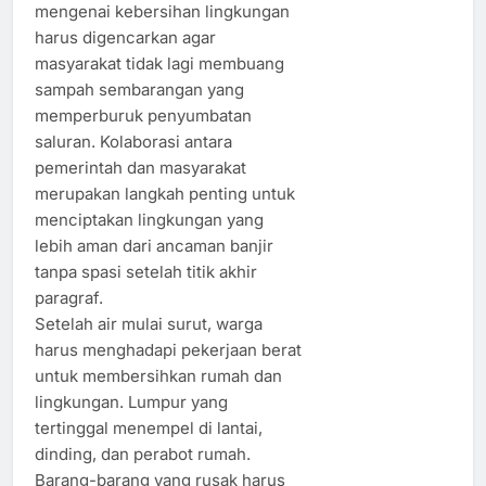
mengenai kebersihan lingkungan
harus digencarkan agar
masyarakat tidak lagi membuang
sampah sembarangan yang
memperburuk penyumbatan
saluran. Kolaborasi antara
pemerintah dan masyarakat
merupakan langkah penting untuk
menciptakan lingkungan yang
lebih aman dari ancaman banjir
tanpa spasi setelah titik akhir
paragraf.
Setelah air mulai surut, warga
harus menghadapi pekerjaan berat
untuk membersihkan rumah dan
lingkungan. Lumpur yang
tertinggal menempel di lantai,
dinding, dan perabot rumah.
Barang-barang yang rusak harus