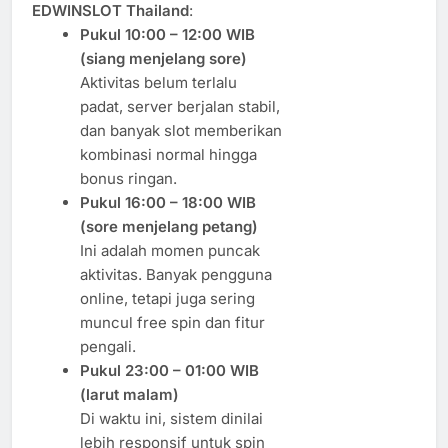
EDWINSLOT Thailand
:
Pukul 10:00 – 12:00 WIB
(siang menjelang sore)
Aktivitas belum terlalu
padat, server berjalan stabil,
dan banyak slot memberikan
kombinasi normal hingga
bonus ringan.
Pukul 16:00 – 18:00 WIB
(sore menjelang petang)
Ini adalah momen puncak
aktivitas. Banyak pengguna
online, tetapi juga sering
muncul free spin dan fitur
pengali.
Pukul 23:00 – 01:00 WIB
(larut malam)
Di waktu ini, sistem dinilai
lebih responsif untuk spin