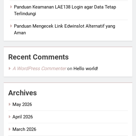
Panduan Keamanan LAE138 Login agar Data Tetap
Terlindungi
Panduan Mengecek Link Edwinslot Alternatif yang
Aman
Recent Comments
A WordPress Commenter
on
Hello world!
Archives
May 2026
April 2026
March 2026