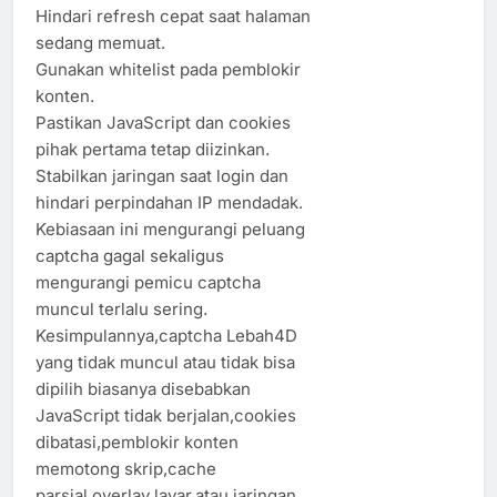
Hindari refresh cepat saat halaman
sedang memuat.
Gunakan whitelist pada pemblokir
konten.
Pastikan JavaScript dan cookies
pihak pertama tetap diizinkan.
Stabilkan jaringan saat login dan
hindari perpindahan IP mendadak.
Kebiasaan ini mengurangi peluang
captcha gagal sekaligus
mengurangi pemicu captcha
muncul terlalu sering.
Kesimpulannya,captcha Lebah4D
yang tidak muncul atau tidak bisa
dipilih biasanya disebabkan
JavaScript tidak berjalan,cookies
dibatasi,pemblokir konten
memotong skrip,cache
parsial,overlay layar,atau jaringan