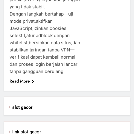
yang tidak stabil.
Dengan langkah bertahap—uji
mode privat,aktifkan
JavaScript,izinkan cookies
selektif,atur adblock dengan
whitelist,bersihkan data situs,dan
stabilkan jaringan tanpa VPN—
verifikasi dapat kembali normal
dan proses login berjalan lancar
tanpa gangguan berulang.
Read More
slot gacor
link slot gacor