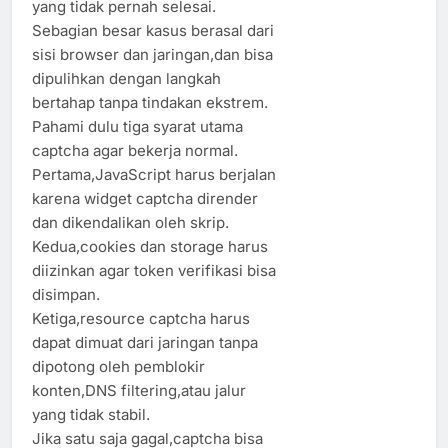
yang tidak pernah selesai.
Sebagian besar kasus berasal dari
sisi browser dan jaringan,dan bisa
dipulihkan dengan langkah
bertahap tanpa tindakan ekstrem.
Pahami dulu tiga syarat utama
captcha agar bekerja normal.
Pertama,JavaScript harus berjalan
karena widget captcha dirender
dan dikendalikan oleh skrip.
Kedua,cookies dan storage harus
diizinkan agar token verifikasi bisa
disimpan.
Ketiga,resource captcha harus
dapat dimuat dari jaringan tanpa
dipotong oleh pemblokir
konten,DNS filtering,atau jalur
yang tidak stabil.
Jika satu saja gagal,captcha bisa