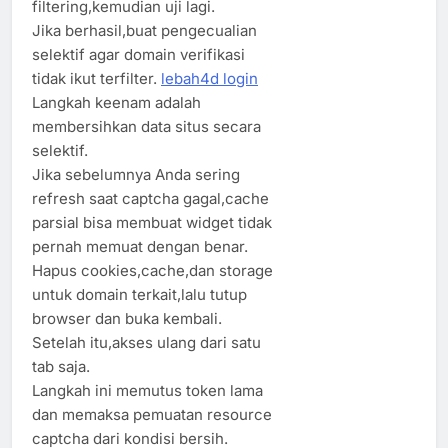
filtering,kemudian uji lagi.
Jika berhasil,buat pengecualian
selektif agar domain verifikasi
tidak ikut terfilter.
lebah4d login
Langkah keenam adalah
membersihkan data situs secara
selektif.
Jika sebelumnya Anda sering
refresh saat captcha gagal,cache
parsial bisa membuat widget tidak
pernah memuat dengan benar.
Hapus cookies,cache,dan storage
untuk domain terkait,lalu tutup
browser dan buka kembali.
Setelah itu,akses ulang dari satu
tab saja.
Langkah ini memutus token lama
dan memaksa pemuatan resource
captcha dari kondisi bersih.