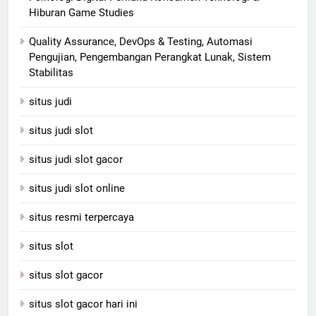
Hiburan Game Studies
Quality Assurance, DevOps & Testing, Automasi
Pengujian, Pengembangan Perangkat Lunak, Sistem
Stabilitas
situs judi
situs judi slot
situs judi slot gacor
situs judi slot online
situs resmi terpercaya
situs slot
situs slot gacor
situs slot gacor hari ini