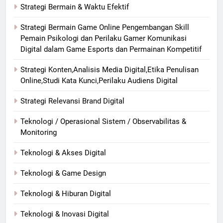
Strategi Bermain & Waktu Efektif
Strategi Bermain Game Online Pengembangan Skill
Pemain Psikologi dan Perilaku Gamer Komunikasi
Digital dalam Game Esports dan Permainan Kompetitif
Strategi Konten,Analisis Media Digital,Etika Penulisan
Online,Studi Kata Kunci,Perilaku Audiens Digital
Strategi Relevansi Brand Digital
Teknologi / Operasional Sistem / Observabilitas &
Monitoring
Teknologi & Akses Digital
Teknologi & Game Design
Teknologi & Hiburan Digital
Teknologi & Inovasi Digital