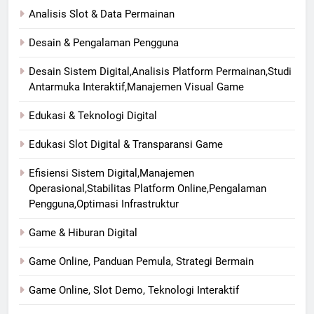
Analisis Slot & Data Permainan
Desain & Pengalaman Pengguna
Desain Sistem Digital,Analisis Platform Permainan,Studi
Antarmuka Interaktif,Manajemen Visual Game
Edukasi & Teknologi Digital
Edukasi Slot Digital & Transparansi Game
Efisiensi Sistem Digital,Manajemen
Operasional,Stabilitas Platform Online,Pengalaman
Pengguna,Optimasi Infrastruktur
Game & Hiburan Digital
Game Online, Panduan Pemula, Strategi Bermain
Game Online, Slot Demo, Teknologi Interaktif