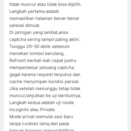
tidak muncul atau tidak bisa dipilih.
Langkah pertama adalah
memastikan halaman benar-benar
selesai dimuat.
Di jaringan yang lambat,area
captcha sering tampil paling akhir.
Tunggu 20–30 detik sebelum
menekan tombol berulang.
Refresh berkali-kali cepat justru
memperbesar peluang captcha
gagal karena request terputus dan
cache menyimpan kondisi parsial.
Jika setelah menunggu tetap tidak
muncul,lanjutkan ke uji berikutnya.
Langkah kedua adalah uji mode
Incognito atau Private.
Mode privat memulai sesi baru
tanpa cookies lama,dan pada
banyak browser menonaktifkan