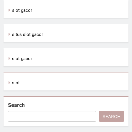
slot gacor
situs slot gacor
slot gacor
slot
Search
SEARCH