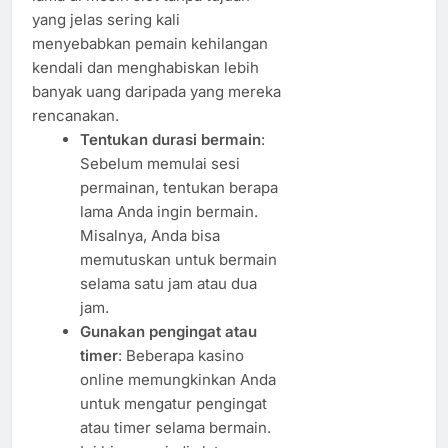
yang jelas sering kali
menyebabkan pemain kehilangan
kendali dan menghabiskan lebih
banyak uang daripada yang mereka
rencanakan.
Tentukan durasi bermain
:
Sebelum memulai sesi
permainan, tentukan berapa
lama Anda ingin bermain.
Misalnya, Anda bisa
memutuskan untuk bermain
selama satu jam atau dua
jam.
Gunakan pengingat atau
timer
: Beberapa kasino
online memungkinkan Anda
untuk mengatur pengingat
atau timer selama bermain.