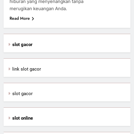
hiburan yang menyenangkan tanpa
merugikan keuangan Anda.
Read More
slot gacor
link slot gacor
slot gacor
slot online