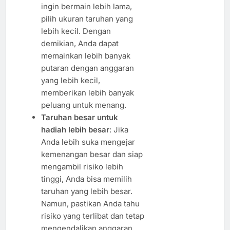
ingin bermain lebih lama,
pilih ukuran taruhan yang
lebih kecil. Dengan
demikian, Anda dapat
memainkan lebih banyak
putaran dengan anggaran
yang lebih kecil,
memberikan lebih banyak
peluang untuk menang.
Taruhan besar untuk
hadiah lebih besar
: Jika
Anda lebih suka mengejar
kemenangan besar dan siap
mengambil risiko lebih
tinggi, Anda bisa memilih
taruhan yang lebih besar.
Namun, pastikan Anda tahu
risiko yang terlibat dan tetap
mengendalikan anggaran