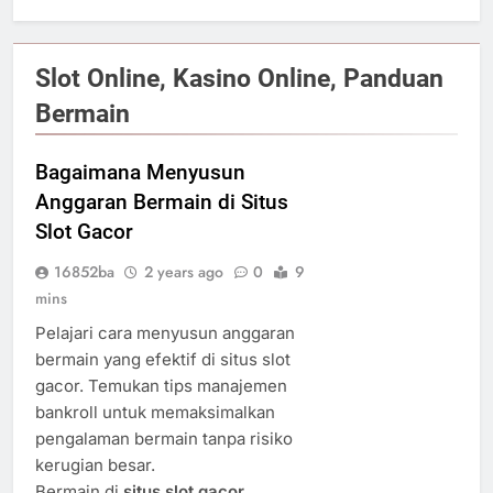
Slot Online, Kasino Online, Panduan
Bermain
Bagaimana Menyusun
Anggaran Bermain di Situs
Slot Gacor
16852ba
2 years ago
0
9
mins
Pelajari cara menyusun anggaran
bermain yang efektif di situs slot
gacor. Temukan tips manajemen
bankroll untuk memaksimalkan
pengalaman bermain tanpa risiko
kerugian besar.
Bermain di
situs slot gacor