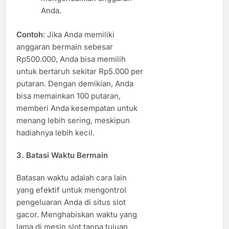
Anda.
Contoh
: Jika Anda memiliki
anggaran bermain sebesar
Rp500.000, Anda bisa memilih
untuk bertaruh sekitar Rp5.000 per
putaran. Dengan demikian, Anda
bisa memainkan 100 putaran,
memberi Anda kesempatan untuk
menang lebih sering, meskipun
hadiahnya lebih kecil.
3.
Batasi Waktu Bermain
Batasan waktu adalah cara lain
yang efektif untuk mengontrol
pengeluaran Anda di situs slot
gacor. Menghabiskan waktu yang
lama di mesin slot tanpa tujuan