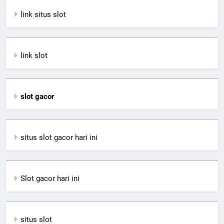
link situs slot
link slot
slot gacor
situs slot gacor hari ini
Slot gacor hari ini
situs slot