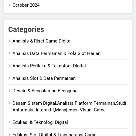
October 2024
Categories
Analisis & Riset Game Digital
Analisis Data Permainan & Pola Slot Harian
Analisis Perilaku & Teknologi Digital
Analisis Slot & Data Permainan
Desain & Pengalaman Pengguna
Desain Sistem Digital,Analisis Platform Permainan,Studi
Antarmuka Interaktif,Manajemen Visual Game
Edukasi & Teknologi Digital
Edukasi Slot Digital & Transparansi Game