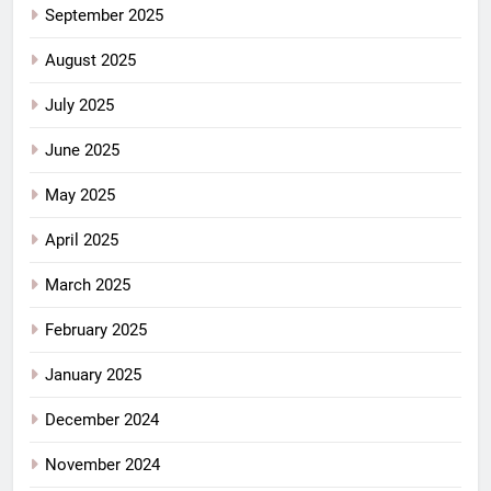
September 2025
August 2025
July 2025
June 2025
May 2025
April 2025
March 2025
February 2025
January 2025
December 2024
November 2024