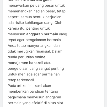
menawarkan peluang besar untuk
memenangkan hadiah besar, tetapi
seperti semua bentuk perjudian,
ada risiko kehilangan uang. Oleh
karena itu, penting untuk
menyusun
anggaran bermain
yang
tepat agar pengalaman bermain
Anda tetap menyenangkan dan
tidak merugikan finansial. Dalam
dunia perjudian online,
manajemen bankroll
atau
pengelolaan uang sangat penting
untuk menjaga agar permainan
tetap terkendali.
Pada artikel ini, kami akan
memberikan panduan tentang
bagaimana menyusun anggaran
bermain yang efektif di situs slot