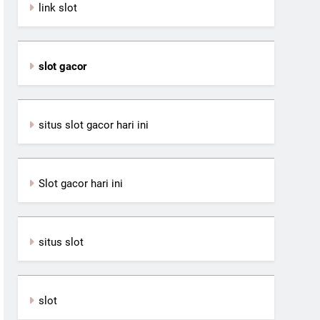
link slot
slot gacor
situs slot gacor hari ini
Slot gacor hari ini
situs slot
slot