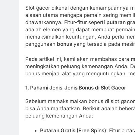
Slot gacor dikenal dengan kemampuannya me
alasan utama mengapa pemain sering memilih
ditawarkannya. Fitur-fitur seperti
putaran gra
adalah elemen yang dapat membuat permaina
memaksimalkan keuntungan, Anda perlu me
penggunaan
bonus
yang tersedia pada mesin
Pada artikel ini, kami akan membahas cara
m
meningkatkan peluang kemenangan Anda. Den
bonus menjadi alat yang menguntungkan, me
1.
Pahami Jenis-Jenis Bonus di Slot Gacor
Sebelum memaksimalkan bonus di slot gacor,
bisa Anda manfaatkan. Berikut adalah bebe
peluang kemenangan Anda:
Putaran Gratis (Free Spins)
: Fitur put