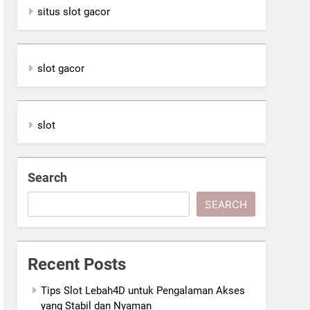
situs slot gacor
slot gacor
slot
Search
SEARCH
Recent Posts
Tips Slot Lebah4D untuk Pengalaman Akses
yang Stabil dan Nyaman