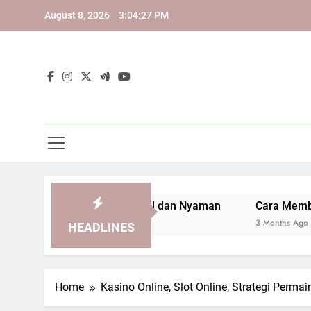
Skip
August 8, 2026
3:04:29 PM
to
content
St.
Jelajahi K
 yang Stabil dan Nyaman
Cara Membuka Lebah4D Altern
3 Months Ago
HEADLINES
Home
Kasino Online, Slot Online, Strategi Perma