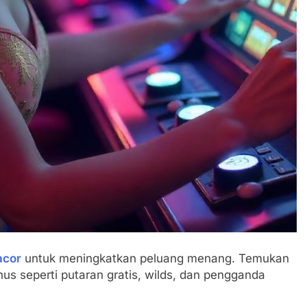
acor
untuk meningkatkan peluang menang. Temukan
nus seperti putaran gratis, wilds, dan pengganda