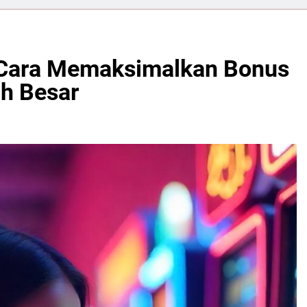
 Cara Memaksimalkan Bonus
h Besar