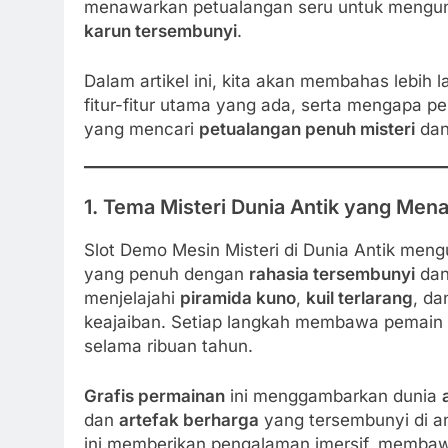
menawarkan petualangan seru untuk meng
karun tersembunyi
.
Dalam artikel ini, kita akan membahas lebih l
fitur-fitur utama yang ada, serta mengapa p
yang mencari
petualangan penuh misteri
da
1. Tema Misteri Dunia Antik yang Mena
Slot Demo Mesin Misteri di Dunia Antik meng
yang penuh dengan
rahasia tersembunyi
da
menjelajahi
piramida kuno
,
kuil terlarang
, d
keajaiban. Setiap langkah membawa pemain 
selama ribuan tahun.
Grafis permainan
ini menggambarkan dunia
dan
artefak berharga
yang tersembunyi di a
ini memberikan pengalaman imersif, membaw