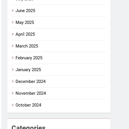
June 2025
May 2025
April 2025
March 2025
February 2025
January 2025
December 2024
November 2024
October 2024
Categories