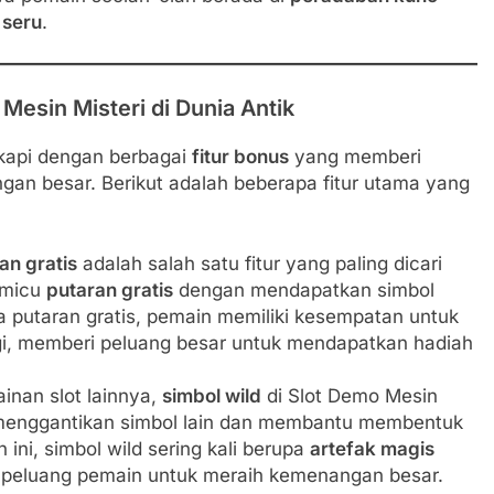
 seru
.
 Mesin Misteri di Dunia Antik
gkapi dengan berbagai
fitur bonus
yang memberi
an besar. Berikut adalah beberapa fitur utama yang
an gratis
adalah salah satu fitur yang paling dicari
emicu
putaran gratis
dengan mendapatkan simbol
 putaran gratis, pemain memiliki kesempatan untuk
i, memberi peluang besar untuk mendapatkan hadiah
inan slot lainnya,
simbol wild
di Slot Demo Mesin
uk menggantikan simbol lain dan membantu membentuk
ni, simbol wild sering kali berupa
artefak magis
 peluang pemain untuk meraih kemenangan besar.