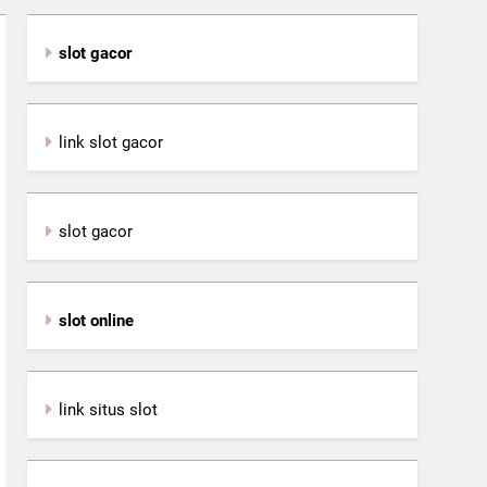
slot gacor
link slot gacor
slot gacor
slot online
link situs slot