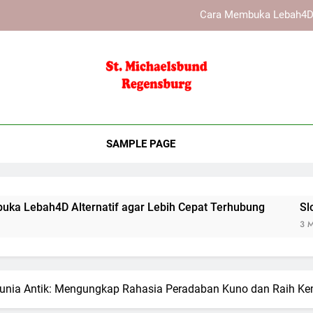
Cara Membuka Lebah4D A
Slot Lebah4D sebagai Pla
Panduan Keamanan LAE1
 Michaelsbund Regens
Tips Slot Lebah4D untuk Pen
egiatan Dan Informasi Dari Komunitas Katolik St. Michaels Bun
Cara Membuka Lebah4D A
SAMPLE PAGE
Slot Lebah4D sebagai Pla
Panduan Keamanan LAE1
Alternatif agar Lebih Cepat Terhubung
Slot Lebah4D s
3 Months Ago
 Dunia Antik: Mengungkap Rahasia Peradaban Kuno dan Raih K