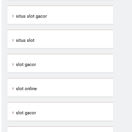
situs slot gacor
situs slot
slot gacor
slot online
slot gacor