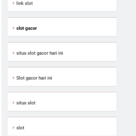
link slot
slot gacor
situs slot gacor hari ini
Slot gacor hari ini
situs slot
slot