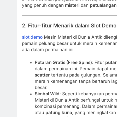
yang penuh dengan
misteri
dan
petualangan
2. Fitur-fitur Menarik dalam Slot Demo
slot demo
Mesin Misteri di Dunia Antik dilen
pemain peluang besar untuk meraih kemenang
ada dalam permainan ini:
Putaran Gratis (Free Spins)
: Fitur
putar
dalam permainan ini. Pemain dapat m
scatter
tertentu pada gulungan. Selama
meraih kemenangan tanpa bertaruh lag
besar.
Simbol Wild
: Seperti kebanyakan perma
Misteri di Dunia Antik berfungsi unt
kombinasi pemenang. Dalam permainan i
atau
patung kuno
, yang meningkatkan