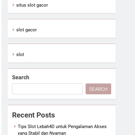
situs slot gacor
slot gacor
slot
Search
SEARCH
Recent Posts
Tips Slot Lebah4D untuk Pengalaman Akses
yang Stabil dan Nyaman