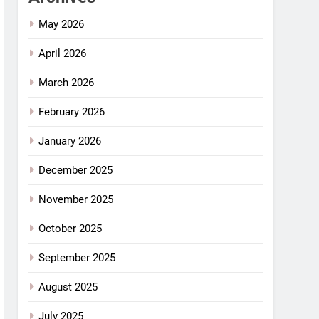
May 2026
April 2026
March 2026
February 2026
January 2026
December 2025
November 2025
October 2025
September 2025
August 2025
July 2025