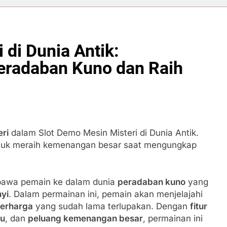
 di Dunia Antik:
radaban Kuno dan Raih
eri
dalam Slot Demo Mesin Misteri di Dunia Antik.
ntuk meraih kemenangan besar saat mengungkap
mbawa pemain ke dalam dunia
peradaban kuno
yang
nyi
. Dalam permainan ini, pemain akan menjelajahi
berharga
yang sudah lama terlupakan. Dengan
fitur
au
, dan
peluang kemenangan besar
, permainan ini