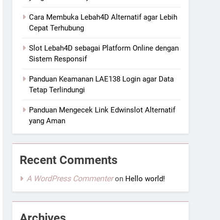
Cara Membuka Lebah4D Alternatif agar Lebih
Cepat Terhubung
Slot Lebah4D sebagai Platform Online dengan
Sistem Responsif
Panduan Keamanan LAE138 Login agar Data
Tetap Terlindungi
Panduan Mengecek Link Edwinslot Alternatif
yang Aman
Recent Comments
A WordPress Commenter
on
Hello world!
Archives