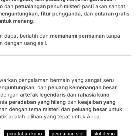
o
dan
petualangan penuh misteri
pasti akan sangat
menguntungkan
,
fitur pengganda
, dan
putaran gratis
,
untuk menang
.
n dapat berlatih dan
memahami permainan
tanpa
n dengan uang asli.
nawarkan pengalaman bermain yang sangat seru
menguntungkan
, dan
peluang kemenangan besar
.
 dengan
artefak legendaris
dan
rahasia kuno
,
unia
peradaban yang hilang
dan
keajaiban yang
inan dengan tema
misteri
dan
peluang besar untuk
ntik adalah pilihan yang tepat untuk Anda.
peradaban kuno
permainan slot
slot demo