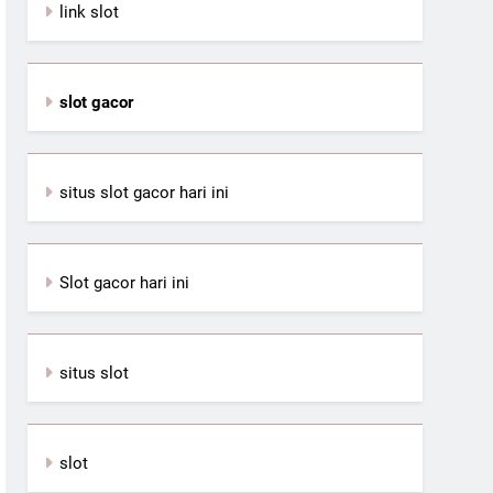
link slot
slot gacor
situs slot gacor hari ini
Slot gacor hari ini
situs slot
slot