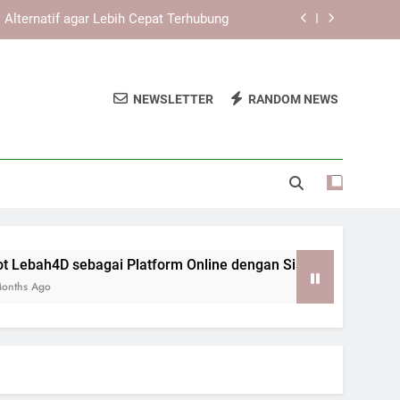
lternatif agar Lebih Cepat Terhubung
tform Online dengan Sistem Responsif
38 Login agar Data Tetap Terlindungi
NEWSLETTER
RANDOM NEWS
burg
galaman Akses yang Stabil dan Nyaman
d Di Regensburg.
lternatif agar Lebih Cepat Terhubung
tform Online dengan Sistem Responsif
38 Login agar Data Tetap Terlindungi
sebagai Platform Online dengan Sistem Responsif
Pandu
3 Mont