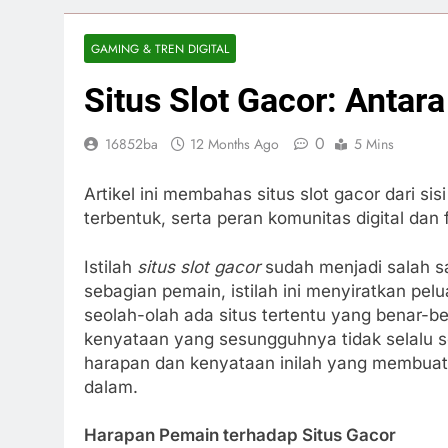
GAMING & TREN DIGITAL
Situs Slot Gacor: Anta
0
16852ba
12 Months Ago
5 Mins
Artikel ini membahas situs slot gacor dari s
terbentuk, serta peran komunitas digital dan 
Istilah
situs slot gacor
sudah menjadi salah sat
sebagian pemain, istilah ini menyiratkan pel
seolah-olah ada situs tertentu yang benar
kenyataan yang sesungguhnya tidak selalu s
harapan dan kenyataan inilah yang membuat 
dalam.
Harapan Pemain terhadap Situs Gacor