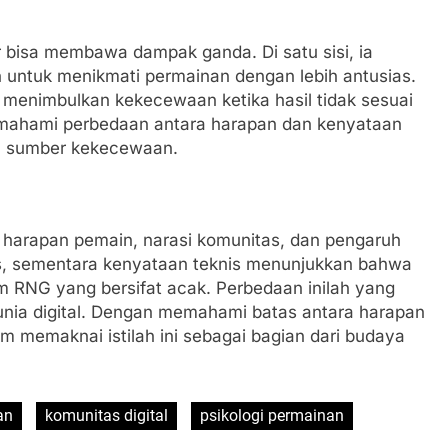
r bisa membawa dampak ganda. Di satu sisi, ia
untuk menikmati permainan dengan lebih antusias.
t menimbulkan kekecewaan ketika hasil tidak sesuai
memahami perbedaan antara harapan dan kenyataan
an sumber kekecewaan.
si harapan pemain, narasi komunitas, dan pengaruh
s, sementara kenyataan teknis menunjukkan bahwa
m RNG yang bersifat acak. Perbedaan inilah yang
 dunia digital. Dengan memahami batas antara harapan
m memaknai istilah ini sebagai bagian dari budaya
an
komunitas digital
psikologi permainan