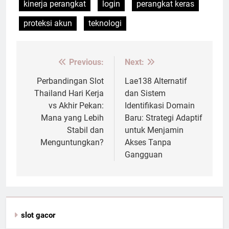
kinerja perangkat
login
perangkat keras
proteksi akun
teknologi
Previous:
Next:
Post
navigation
Perbandingan Slot
Lae138 Alternatif
Thailand Hari Kerja
dan Sistem
vs Akhir Pekan:
Identifikasi Domain
Mana yang Lebih
Baru: Strategi Adaptif
Stabil dan
untuk Menjamin
Menguntungkan?
Akses Tanpa
Gangguan
slot gacor