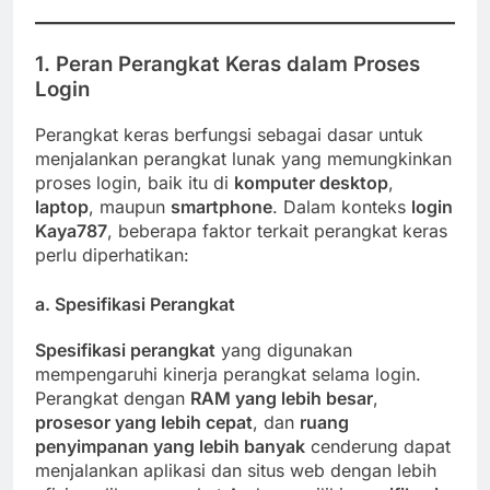
1.
Peran Perangkat Keras dalam Proses
Login
Perangkat keras berfungsi sebagai dasar untuk
menjalankan perangkat lunak yang memungkinkan
proses login, baik itu di
komputer desktop
,
laptop
, maupun
smartphone
. Dalam konteks
login
Kaya787
, beberapa faktor terkait perangkat keras
perlu diperhatikan:
a.
Spesifikasi Perangkat
Spesifikasi perangkat
yang digunakan
mempengaruhi kinerja perangkat selama login.
Perangkat dengan
RAM yang lebih besar
,
prosesor yang lebih cepat
, dan
ruang
penyimpanan yang lebih banyak
cenderung dapat
menjalankan aplikasi dan situs web dengan lebih