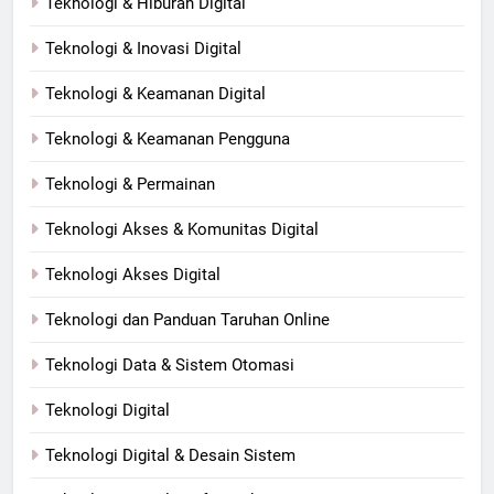
Teknologi & Hiburan Digital
Teknologi & Inovasi Digital
Teknologi & Keamanan Digital
Teknologi & Keamanan Pengguna
Teknologi & Permainan
Teknologi Akses & Komunitas Digital
Teknologi Akses Digital
Teknologi dan Panduan Taruhan Online
Teknologi Data & Sistem Otomasi
Teknologi Digital
Teknologi Digital & Desain Sistem