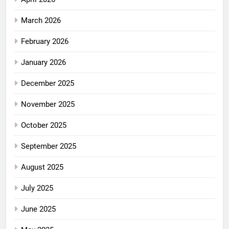
March 2026
February 2026
January 2026
December 2025
November 2025
October 2025
September 2025
August 2025
July 2025
June 2025