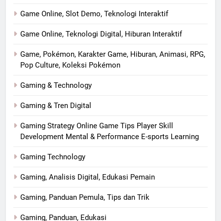
Game Online, Slot Demo, Teknologi Interaktif
Game Online, Teknologi Digital, Hiburan Interaktif
Game, Pokémon, Karakter Game, Hiburan, Animasi, RPG,
Pop Culture, Koleksi Pokémon
Gaming & Technology
Gaming & Tren Digital
Gaming Strategy Online Game Tips Player Skill
Development Mental & Performance E-sports Learning
Gaming Technology
Gaming, Analisis Digital, Edukasi Pemain
Gaming, Panduan Pemula, Tips dan Trik
Gaming, Panduan, Edukasi