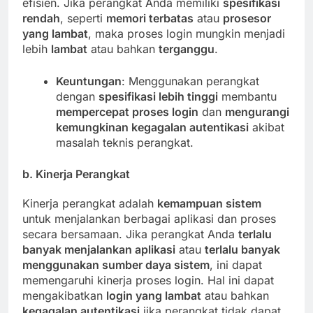
efisien. Jika perangkat Anda memiliki
spesifikasi
rendah
, seperti
memori terbatas
atau
prosesor
yang lambat
, maka proses login mungkin menjadi
lebih
lambat
atau bahkan
terganggu
.
Keuntungan
: Menggunakan perangkat
dengan
spesifikasi lebih tinggi
membantu
mempercepat proses login
dan
mengurangi
kemungkinan kegagalan autentikasi
akibat
masalah teknis perangkat.
b.
Kinerja Perangkat
Kinerja perangkat adalah
kemampuan sistem
untuk menjalankan berbagai aplikasi dan proses
secara bersamaan. Jika perangkat Anda
terlalu
banyak menjalankan aplikasi
atau
terlalu banyak
menggunakan sumber daya sistem
, ini dapat
memengaruhi kinerja proses login. Hal ini dapat
mengakibatkan
login yang lambat
atau bahkan
kegagalan autentikasi
jika perangkat tidak dapat