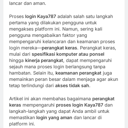
lancar dan aman.
Proses
login Kaya787
adalah salah satu langkah
pertama yang dilakukan pengguna untuk
mengakses platform ini. Namun, sering kali
pengguna mengabaikan faktor yang
mempengaruhi kelancaran dan keamanan proses
login mereka—
perangkat keras
. Perangkat keras,
mulai dari
spesifikasi komputer atau ponsel
hingga
kinerja perangkat
, dapat mempengaruhi
sejauh mana proses login berlangsung tanpa
hambatan. Selain itu,
keamanan perangkat
juga
memainkan peran besar dalam menjaga agar akun
tetap terlindungi dari
akses tidak sah
.
Artikel ini akan membahas bagaimana
perangkat
keras
mempengaruhi
proses login Kaya787
dan
langkah-langkah yang dapat Anda ambil untuk
memastikan
login yang aman
dan lancar di
platform ini.