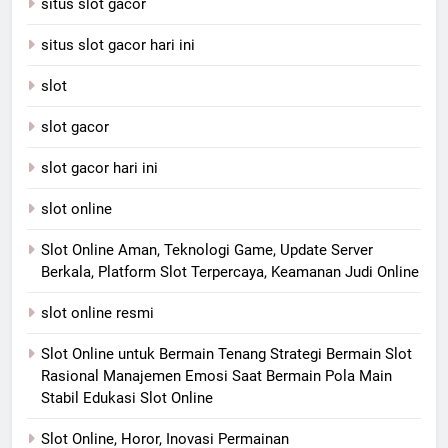
situs slot gacor
situs slot gacor hari ini
slot
slot gacor
slot gacor hari ini
slot online
Slot Online Aman, Teknologi Game, Update Server
Berkala, Platform Slot Terpercaya, Keamanan Judi Online
slot online resmi
Slot Online untuk Bermain Tenang Strategi Bermain Slot
Rasional Manajemen Emosi Saat Bermain Pola Main
Stabil Edukasi Slot Online
Slot Online, Horor, Inovasi Permainan