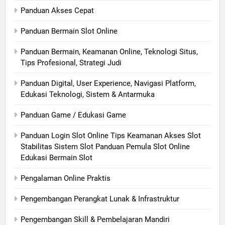
Panduan Akses Cepat
Panduan Bermain Slot Online
Panduan Bermain, Keamanan Online, Teknologi Situs,
Tips Profesional, Strategi Judi
Panduan Digital, User Experience, Navigasi Platform,
Edukasi Teknologi, Sistem & Antarmuka
Panduan Game / Edukasi Game
Panduan Login Slot Online Tips Keamanan Akses Slot
Stabilitas Sistem Slot Panduan Pemula Slot Online
Edukasi Bermain Slot
Pengalaman Online Praktis
Pengembangan Perangkat Lunak & Infrastruktur
Pengembangan Skill & Pembelajaran Mandiri