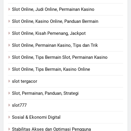
Slot Online, Judi Online, Permainan Kasino
Slot Online, Kasino Online, Panduan Bermain
Slot Online, Kisah Pemenang, Jackpot
Slot Online, Permainan Kasino, Tips dan Trik
Slot Online, Tips Bermain Slot, Permainan Kasino
Slot Online, Tips Bermain, Kasino Online
slot tergacor
Slot, Permainan, Panduan, Strategi
slot777
Sosial & Ekonomi Digital
Stabilitas Akses dan Optimasi Pengguna