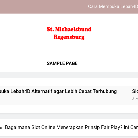
Cara Membuka Lebah4D A
Slot Lebah4D sebagai Pla
Panduan Keamanan LAE1
 Michaelsbund Regens
Tips Slot Lebah4D untuk Pen
egiatan Dan Informasi Dari Komunitas Katolik St. Michaels Bun
Cara Membuka Lebah4D A
SAMPLE PAGE
Slot Lebah4D sebagai Pla
Panduan Keamanan LAE1
Alternatif agar Lebih Cepat Terhubung
Slot Lebah4D 
3 Months Ago
Bagaimana Slot Online Menerapkan Prinsip Fair Play? Ini Car