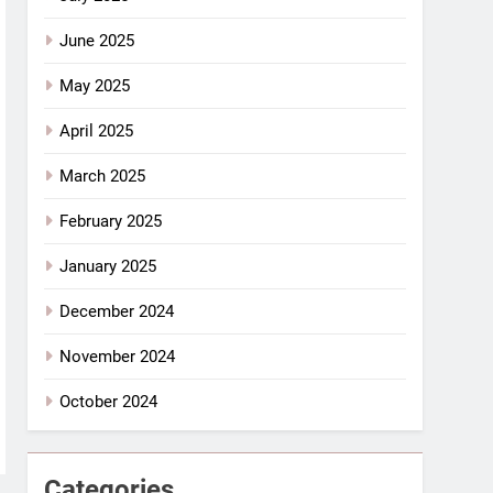
June 2025
May 2025
April 2025
March 2025
February 2025
January 2025
December 2024
November 2024
October 2024
Categories