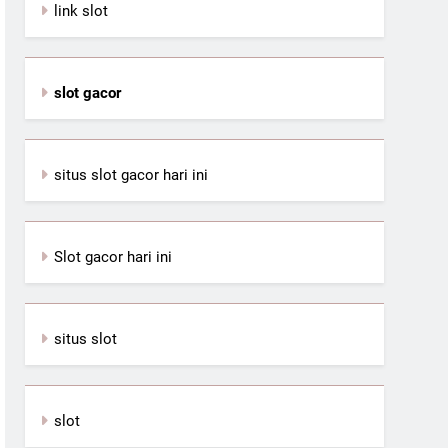
link slot
slot gacor
situs slot gacor hari ini
Slot gacor hari ini
situs slot
slot