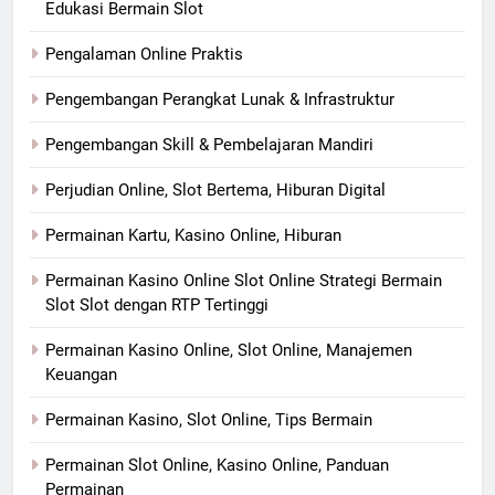
Edukasi Bermain Slot
Pengalaman Online Praktis
Pengembangan Perangkat Lunak & Infrastruktur
Pengembangan Skill & Pembelajaran Mandiri
Perjudian Online, Slot Bertema, Hiburan Digital
Permainan Kartu, Kasino Online, Hiburan
Permainan Kasino Online Slot Online Strategi Bermain
Slot Slot dengan RTP Tertinggi
Permainan Kasino Online, Slot Online, Manajemen
Keuangan
Permainan Kasino, Slot Online, Tips Bermain
Permainan Slot Online, Kasino Online, Panduan
Permainan