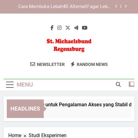
Skip
Slot Lebah4D sebagai Platform Online dengan
to
Sistem Responsif
content
Panduan Keamanan LAE138 Login agar Data
Tetap Terlindungi
Tips Slot Lebah4D untuk Pengalaman Akses yang
Stabil dan Nyaman
Cara Membuka Lebah4D Alternatif agar Lebih
Cepat Terhubung
St.
Jelajahi Kegiatan Dan Informasi Dari
Slot Lebah4D sebagai Platform Online dengan
NEWSLETTER
RANDOM NEWS
Sistem Responsif
Michaelsbund
Komunitas Katolik St. Michaels Bund Di
Panduan Keamanan LAE138 Login agar Data
Regensburg.
Tetap Terlindungi
Regensburg
MENU
ips Slot Lebah4D untuk Pengalaman Akses yang Stabil dan N
HEADLINES
 Months Ago
Home
Studi Eksperimen