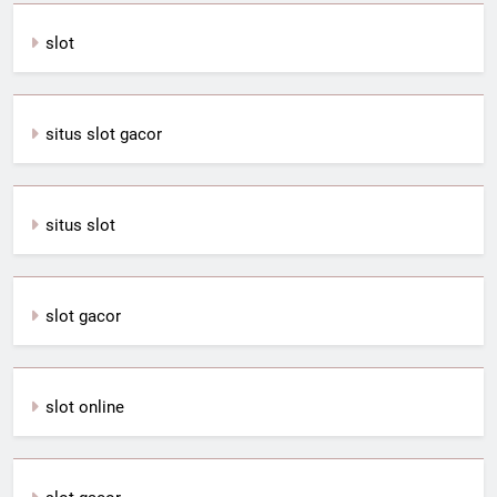
slot
situs slot gacor
situs slot
slot gacor
slot online