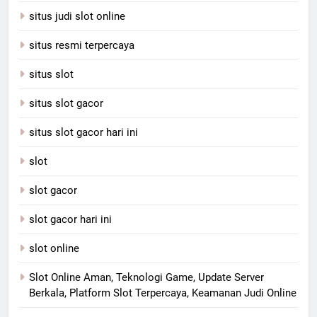
situs judi slot online
situs resmi terpercaya
situs slot
situs slot gacor
situs slot gacor hari ini
slot
slot gacor
slot gacor hari ini
slot online
Slot Online Aman, Teknologi Game, Update Server
Berkala, Platform Slot Terpercaya, Keamanan Judi Online