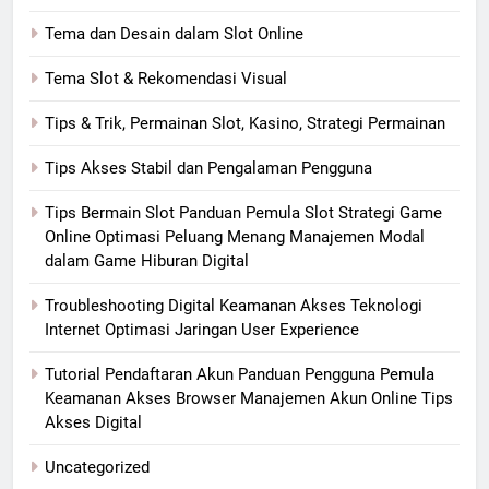
Tema dan Desain dalam Slot Online
Tema Slot & Rekomendasi Visual
Tips & Trik, Permainan Slot, Kasino, Strategi Permainan
Tips Akses Stabil dan Pengalaman Pengguna
Tips Bermain Slot Panduan Pemula Slot Strategi Game
Online Optimasi Peluang Menang Manajemen Modal
dalam Game Hiburan Digital
Troubleshooting Digital Keamanan Akses Teknologi
Internet Optimasi Jaringan User Experience
Tutorial Pendaftaran Akun Panduan Pengguna Pemula
Keamanan Akses Browser Manajemen Akun Online Tips
Akses Digital
Uncategorized