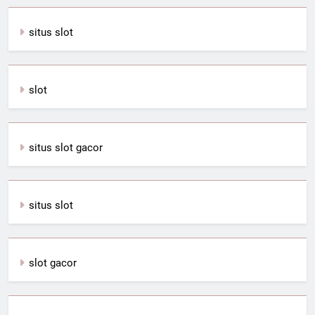
situs slot
slot
situs slot gacor
situs slot
slot gacor