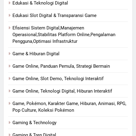
Edukasi & Teknologi Digital
Edukasi Slot Digital & Transparansi Game
Efisiensi Sistem Digital,Manajemen
Operasional,Stabilitas Platform Online,Pengalaman
Pengguna,Optimasi Infrastruktur
Game & Hiburan Digital
Game Online, Panduan Pemula, Strategi Bermain
Game Online, Slot Demo, Teknologi Interaktif
Game Online, Teknologi Digital, Hiburan Interaktif
Game, Pokémon, Karakter Game, Hiburan, Animasi, RPG,
Pop Culture, Koleksi Pokémon
Gaming & Technology
Gaming & Tren Digital