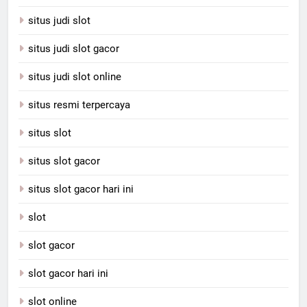
situs judi slot
situs judi slot gacor
situs judi slot online
situs resmi terpercaya
situs slot
situs slot gacor
situs slot gacor hari ini
slot
slot gacor
slot gacor hari ini
slot online