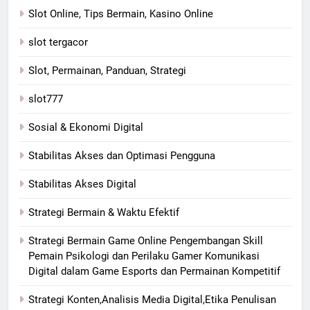
Slot Online, Tips Bermain, Kasino Online
slot tergacor
Slot, Permainan, Panduan, Strategi
slot777
Sosial & Ekonomi Digital
Stabilitas Akses dan Optimasi Pengguna
Stabilitas Akses Digital
Strategi Bermain & Waktu Efektif
Strategi Bermain Game Online Pengembangan Skill
Pemain Psikologi dan Perilaku Gamer Komunikasi
Digital dalam Game Esports dan Permainan Kompetitif
Strategi Konten,Analisis Media Digital,Etika Penulisan