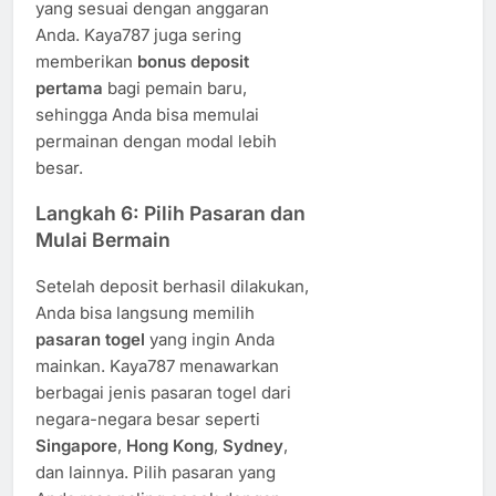
yang sesuai dengan anggaran
Anda. Kaya787 juga sering
memberikan
bonus deposit
pertama
bagi pemain baru,
sehingga Anda bisa memulai
permainan dengan modal lebih
besar.
Langkah 6: Pilih Pasaran dan
Mulai Bermain
Setelah deposit berhasil dilakukan,
Anda bisa langsung memilih
pasaran togel
yang ingin Anda
mainkan. Kaya787 menawarkan
berbagai jenis pasaran togel dari
negara-negara besar seperti
Singapore
,
Hong Kong
,
Sydney
,
dan lainnya. Pilih pasaran yang