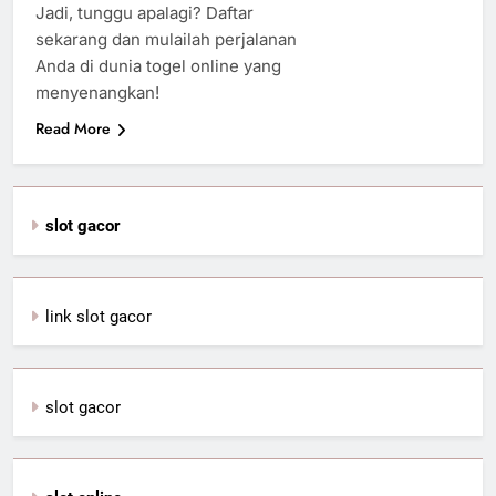
Jadi, tunggu apalagi? Daftar
sekarang dan mulailah perjalanan
Anda di dunia togel online yang
menyenangkan!
Read More
slot gacor
link slot gacor
slot gacor