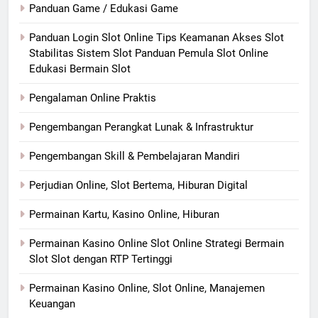
Panduan Game / Edukasi Game
Panduan Login Slot Online Tips Keamanan Akses Slot
Stabilitas Sistem Slot Panduan Pemula Slot Online
Edukasi Bermain Slot
Pengalaman Online Praktis
Pengembangan Perangkat Lunak & Infrastruktur
Pengembangan Skill & Pembelajaran Mandiri
Perjudian Online, Slot Bertema, Hiburan Digital
Permainan Kartu, Kasino Online, Hiburan
Permainan Kasino Online Slot Online Strategi Bermain
Slot Slot dengan RTP Tertinggi
Permainan Kasino Online, Slot Online, Manajemen
Keuangan