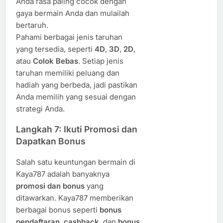
Anda rasa paling cocok dengan
gaya bermain Anda dan mulailah
bertaruh.
Pahami berbagai jenis taruhan
yang tersedia, seperti
4D
,
3D
,
2D
,
atau
Colok Bebas
. Setiap jenis
taruhan memiliki peluang dan
hadiah yang berbeda, jadi pastikan
Anda memilih yang sesuai dengan
strategi Anda.
Langkah 7: Ikuti Promosi dan
Dapatkan Bonus
Salah satu keuntungan bermain di
Kaya787 adalah banyaknya
promosi dan bonus
yang
ditawarkan. Kaya787 memberikan
berbagai bonus seperti
bonus
pendaftaran
,
cashback
, dan
bonus