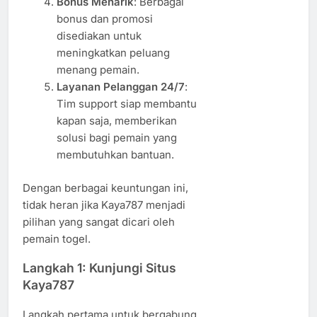
Bonus Menarik
: Berbagai
bonus dan promosi
disediakan untuk
meningkatkan peluang
menang pemain.
Layanan Pelanggan 24/7
:
Tim support siap membantu
kapan saja, memberikan
solusi bagi pemain yang
membutuhkan bantuan.
Dengan berbagai keuntungan ini,
tidak heran jika Kaya787 menjadi
pilihan yang sangat dicari oleh
pemain togel.
Langkah 1: Kunjungi Situs
Kaya787
Langkah pertama untuk bergabung