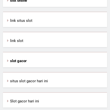
slot online
link situs slot
link slot
slot gacor
situs slot gacor hari ini
Slot gacor hari ini