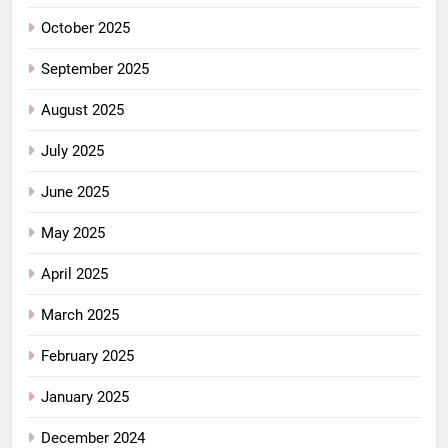
October 2025
September 2025
August 2025
July 2025
June 2025
May 2025
April 2025
March 2025
February 2025
January 2025
December 2024